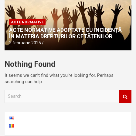
ACTE NORMATIVE
ACTE NORMATIVE ADOPTATE CU INCIDENȚĂ
ÎN MATERIA DREPTURILOR CETĂȚENILOR
2 februarie 2025
Nothing Found
It seems we can’t find what you’re looking for. Perhaps
searching can help.
S
e
a
r
c
h