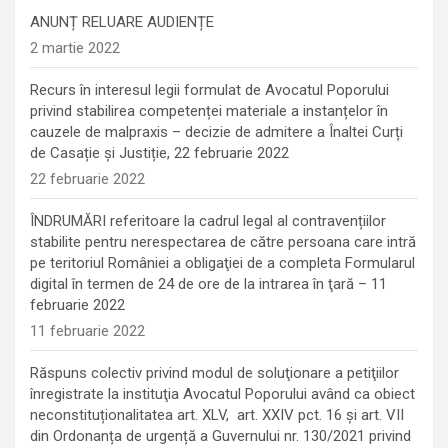
ANUNȚ RELUARE AUDIENȚE
2 martie 2022
Recurs în interesul legii formulat de Avocatul Poporului
privind stabilirea competenței materiale a instanțelor în
cauzele de malpraxis – decizie de admitere a Înaltei Curți
de Casație și Justiție, 22 februarie 2022
22 februarie 2022
ÎNDRUMĂRI referitoare la cadrul legal al contravențiilor
stabilite pentru nerespectarea de către persoana care intră
pe teritoriul României a obligaţiei de a completa Formularul
digital în termen de 24 de ore de la intrarea în ţară – 11
februarie 2022
11 februarie 2022
Răspuns colectiv privind modul de soluţionare a petiţiilor
înregistrate la instituţia Avocatul Poporului având ca obiect
neconstituționalitatea art. XLV, art. XXIV pct. 16 și art. VII
din Ordonanța de urgență a Guvernului nr. 130/2021 privind