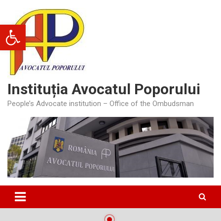
Skip
to
Deschide bara de unelte
content
Instituția Avocatul Poporului
People’s Advocate institution – Office of the Ombudsman