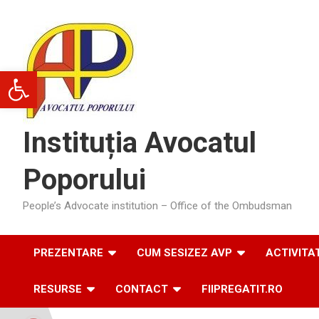
Skip
to
content
Deschide bara de unelte
Instituția Avocatul
Poporului
People’s Advocate institution – Office of the Ombudsman
PREZENTARE
CUM SESIZEZ AVP
ACTIVITA
RESURSE
CONTACT
FIIPREGATIT.RO