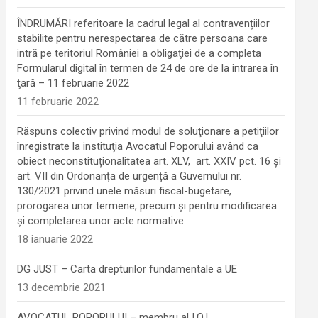
ÎNDRUMĂRI referitoare la cadrul legal al contravențiilor
stabilite pentru nerespectarea de către persoana care
intră pe teritoriul României a obligaţiei de a completa
Formularul digital în termen de 24 de ore de la intrarea în
ţară – 11 februarie 2022
11 februarie 2022
Răspuns colectiv privind modul de soluţionare a petiţiilor
înregistrate la instituţia Avocatul Poporului având ca
obiect neconstituționalitatea art. XLV, art. XXIV pct. 16 și
art. VII din Ordonanța de urgență a Guvernului nr.
130/2021 privind unele măsuri fiscal-bugetare,
prorogarea unor termene, precum şi pentru modificarea
şi completarea unor acte normative
18 ianuarie 2022
DG JUST – Carta drepturilor fundamentale a UE
13 decembrie 2021
AVOCATUL POPORULUI – membru al I.O.I.