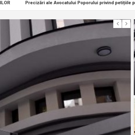
izări ale Avocatului Poporului privind petițiile prin care se solic