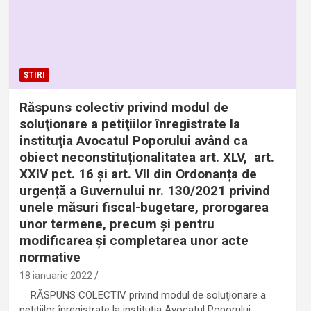
ȘTIRI
Răspuns colectiv privind modul de
soluţionare a petiţiilor înregistrate la
instituţia Avocatul Poporului având ca
obiect neconstituționalitatea art. XLV, art.
XXIV pct. 16 și art. VII din Ordonanța de
urgență a Guvernului nr. 130/2021 privind
unele măsuri fiscal-bugetare, prorogarea
unor termene, precum şi pentru
modificarea şi completarea unor acte
normative
18 ianuarie 2022
RĂSPUNS COLECTIV privind modul de soluţionare a
petiţiilor înregistrate la instituţia Avocatul Poporului