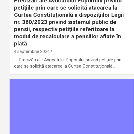
Precizări ale Avocatului Poporului privind
petițiile prin care se solicită atacarea la
Curtea Constituțională a dispozițiilor Legii
nr. 360/2023 privind sistemul public de
pensii, respectiv petițiile referitoare la
modul de recalculare a pensiilor aflate în
plată
4 septembrie 2024
Precizări ale Avocatului Poporului privind petițiile prin
care se solicită atacarea la Curtea Constituțională…