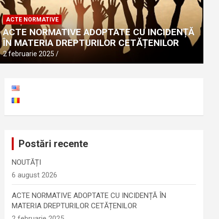
ACTE NORMATIVE
ACTE NORMATIVE ADOPTATE CU 
ACTE NORMATIVE
DREPTURILOR CETĂȚENILOR
ACTE NORMATIVE ADOPTATE CU INCIDENȚĂ
ÎN MATERIA DREPTURILOR CETĂȚENILOR
2 februarie 2025
2 februarie 2025
Postări recente
NOUTĂȚI
6 august 2026
ACTE NORMATIVE ADOPTATE CU INCIDENȚĂ ÎN
MATERIA DREPTURILOR CETĂȚENILOR
2 februarie 2025