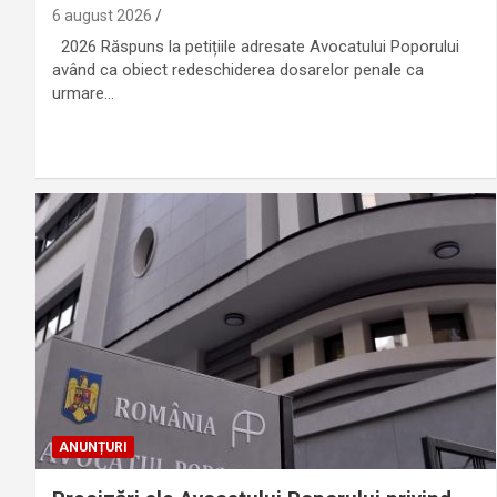
6 august 2026
2026 Răspuns la petițiile adresate Avocatului Poporului
având ca obiect redeschiderea dosarelor penale ca
urmare…
ANUNȚURI