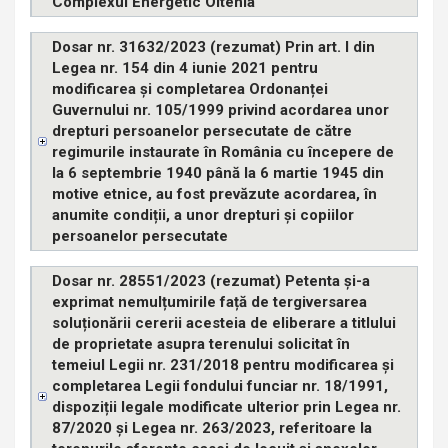
Complexul Energetic Oltenia
Dosar nr. 31632/2023 (rezumat) Prin art. I din
Legea nr. 154 din 4 iunie 2021 pentru
modificarea și completarea Ordonanței
Guvernului nr. 105/1999 privind acordarea unor
drepturi persoanelor persecutate de către
regimurile instaurate în România cu începere de
la 6 septembrie 1940 până la 6 martie 1945 din
motive etnice, au fost prevăzute acordarea, în
anumite condiții, a unor drepturi și copiilor
persoanelor persecutate
Dosar nr. 28551/2023 (rezumat) Petenta și-a
exprimat nemulțumirile față de tergiversarea
soluționării cererii acesteia de eliberare a titlului
de proprietate asupra terenului solicitat în
temeiul Legii nr. 231/2018 pentru modificarea și
completarea Legii fondului funciar nr. 18/1991,
dispoziții legale modificate ulterior prin Legea nr.
87/2020 și Legea nr. 263/2023, referitoare la