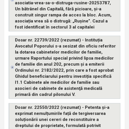
asociatia-vrea-sa-o-distruga-rusine-20253787,
Un bătrânel din Capitală, fără picioare, și-a
construit singur rampa de acces la bloc. Acum,
asociația vrea să o distrugă: „Rușine”. Cazul a
fost identificat în sectorul 3 al capitalei
Dosar nr. 22739/2022 (rezumat) - Instituția
Avocatul Poporului s-a sesizat din oficiu referitor
la dotarea cabinetelor medicilor de familie,
urmare Raportului special privind lipsa medicilor
de familie din anul 202, precum și a emiterii
Ordinului nr. 2182/2022, prin care a fost aprobat
Ghidul beneficiarului pentru investiția specifică
I1.1 Cabinete ale medicilor de familie sau
asocieri de cabinete de asistenţă medicală
primară din cadrul pilonului V.
Dosar nr. 22550/2022 (rezumat) - Petenta și-a
exprimat nemulțumirile față de tergiversarea
soluționării unei cereri de reconstituire a
dreptului de proprietate, formulată potrivit