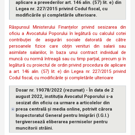
aplicare a prevederilor art. 146 alin. (57) lit. e) din
Legea nr. 227/2015 privind Codul fiscal, cu
modificările și completările ulterioare.
Răspunsul Ministerului Finanțelor privind sesizarea din
oficiu a Avocatului Poporului în legătură cu calculul cotei
contribuției de asigurări sociale datorată de către
persoanele fizice care obțin venituri din salarii sau
asimilate salariilor, în baza unui contract individual de
muncă cu normă întreagă sau cu timp parțial, precum și în
legătură cu proiectul de ordin privind procedura de aplicare
a art. 146 alin. (57) lit. e) din Legea nr. 227/2015 privind
Codul fiscal, cu modificările și completările ulterioare
Dosar nr. 19078/2022 (rezumat) - În data de 2
august 2022, instituția Avocatul Poporului s-a
sesizat din oficiu ca urmare a articolelor din
presa centrală și media online, potrivit cărora
Inspectoratul General pentru Imigrări (I.G.I.)
tergiversează eliberarea permiselor pentru
muncitorii străini.