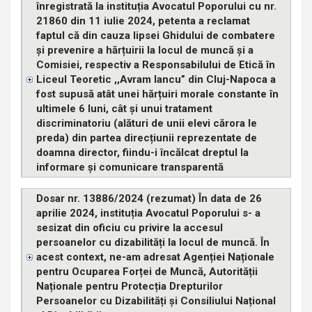
înregistrată la instituția Avocatul Poporului cu nr.
21860 din 11 iulie 2024, petenta a reclamat
faptul că din cauza lipsei Ghidului de combatere
și prevenire a hărțuirii la locul de muncă și a
Comisiei, respectiv a Responsabilului de Etică în
Liceul Teoretic ,,Avram Iancu” din Cluj-Napoca a
fost supusă atât unei hărțuiri morale constante în
ultimele 6 luni, cât și unui tratament
discriminatoriu (alături de unii elevi cărora le
preda) din partea direcțiunii reprezentate de
doamna director, fiindu-i încălcat dreptul la
informare și comunicare transparentă
Dosar nr. 13886/2024 (rezumat) În data de 26
aprilie 2024, instituția Avocatul Poporului s- a
sesizat din oficiu cu privire la accesul
persoanelor cu dizabilități la locul de muncă. În
acest context, ne-am adresat Agenției Naționale
pentru Ocuparea Forței de Muncă, Autorității
Naționale pentru Protecția Drepturilor
Persoanelor cu Dizabilități și Consiliului Național