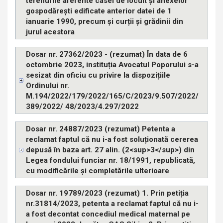
terenurile aferente casei de locuit și anexelor
gospodărești edificate anterior datei de 1
ianuarie 1990, precum și curții și grădinii din
jurul acestora
Dosar nr. 27362/2023 - (rezumat) În data de 6
octombrie 2023, instituția Avocatul Poporului s-a
sesizat din oficiu cu privire la dispozițiile
Ordinului nr.
M.194/2022/179/2022/165/C/2023/9.507/2022/
389/2022/ 48/2023/4.297/2022
Dosar nr. 24887/2023 (rezumat) Petenta a
reclamat faptul că nu i-a fost soluționată cererea
depusă în baza art. 27 alin. (2<sup>3</sup>) din
Legea fondului funciar nr. 18/1991, republicată,
cu modificările și completările ulterioare
Dosar nr. 19789/2023 (rezumat) 1. Prin petiția
nr.31814/2023, petenta a reclamat faptul că nu i-
a fost decontat concediul medical maternal pe