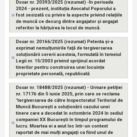
Dosar nr. 20393/2025 (rezumat) -În perioada
2024 - prezent, instituția Avocatul Poporului a
fost sesizată cu privire la aspecte privind relațiile
de muncă ce decurg dintre angajator și angajat
referitor la hărțuirea la locul de muncă.
Dosar nr. 20166/2025 (rezumat) Petenta și-a
exprimat nemulțumirile față de tergiversarea
soluționării cererii acesteia, formulată în temeiul
Legii nr. 15/2003 privind sprijinul acordat
tinerilor pentru construirea unei locuințe
proprietate personală, republicată
Dosar nr. 18488/2025 (rezumat) - Urmare petiției
nr. 17176 din 5 iunie 2025, prin care se reclama
"tergiversarea de către Inspectoratul Teritorial de
Muncă București a soluționării cazului unei
tinere care a decedat în octombrie 2024 în sediul
companiei XX București în timpul programului de
lucru. Moartea ei a avut loc într-un context
raportat de mai mulți angajați ca fiind unul de