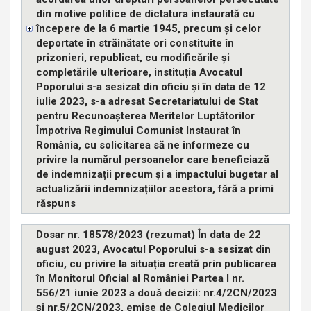
din motive politice de dictatura instaurată cu
începere de la 6 martie 1945, precum și celor
deportate în străinătate ori constituite în
prizonieri, republicat, cu modificările și
completările ulterioare, instituția Avocatul
Poporului s-a sesizat din oficiu și în data de 12
iulie 2023, s-a adresat Secretariatului de Stat
pentru Recunoașterea Meritelor Luptătorilor
Împotriva Regimului Comunist Instaurat în
România, cu solicitarea să ne informeze cu
privire la numărul persoanelor care beneficiază
de indemnizații precum și a impactului bugetar al
actualizării indemnizațiilor acestora, fără a primi
răspuns
Dosar nr. 18578/2023 (rezumat) În data de 22
august 2023, Avocatul Poporului s-a sesizat din
oficiu, cu privire la situația creată prin publicarea
în Monitorul Oficial al României Partea I nr.
556/21 iunie 2023 a două decizii: nr.4/2CN/2023
şi nr.5/2CN/2023, emise de Colegiul Medicilor