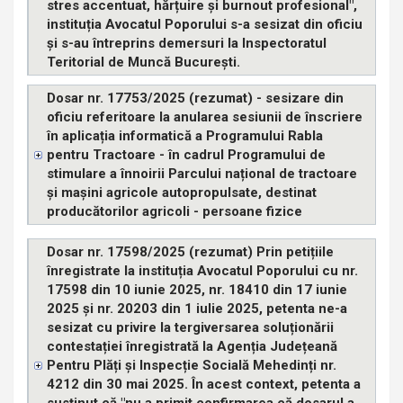
stres accentuat, hărțuire și burnout profesional",
instituția Avocatul Poporului s-a sesizat din oficiu
și s-au întreprins demersuri la Inspectoratul
Teritorial de Muncă București.
Dosar nr. 17753/2025 (rezumat) - sesizare din
oficiu referitoare la anularea sesiunii de înscriere
în aplicația informatică a Programului Rabla
pentru Tractoare - în cadrul Programului de
stimulare a înnoirii Parcului național de tractoare
și mașini agricole autopropulsate, destinat
producătorilor agricoli - persoane fizice
Dosar nr. 17598/2025 (rezumat) Prin petițiile
înregistrate la instituția Avocatul Poporului cu nr.
17598 din 10 iunie 2025, nr. 18410 din 17 iunie
2025 și nr. 20203 din 1 iulie 2025, petenta ne-a
sesizat cu privire la tergiversarea soluționării
contestației înregistrată la Agenția Județeană
Pentru Plăți și Inspecție Socială Mehedinți nr.
4212 din 30 mai 2025. În acest context, petenta a
susținut că "nu a primit confirmarea că dosarul a