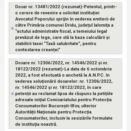
Dosar nr. 13481/2022 (rezumat)-Petentul, printr-
o cerere de revenire a solicitat instituției
Avocatul Poporului sprijin în vederea emiterii de
către Primăria comunei Dridu, județul Ialomița a
“actului administrativ fiscal, a temeiului legal
prevăzut de lege, care stă la baza calculării și
stabilirii taxei “Taxă salubritate”, pentru
contestarea creanței”
Dosare nr. 12306/2022, nr. 14546/2022 și nr.
18122/2022 (rezumat)-La data de 6 octombrie
2022, a fost efectuată o anchetă la A.N.P.C. în
vederea soluționării dosarelor: nr. 12306/2022,
nr. 14546/2022 și nr. 18122/2022, în care
petenții au reclamat lipsa de răspuns la petițiile
adresate inițial Comisariatului pentru Protecția
Consumatorilor București-Ilfov, ulterior
Autorității Naționale pentru Protecția
Consumatorilor, inclusiv la sesizările formulate
de instituția noastră.