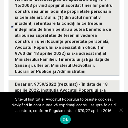
15/2003 privind sprijinul acordat tinerilor pentru
construirea unei locuințe proprietate personală
și cele ale art. 3 alin. (1) din actul normativ
incident, referitoare la condițiile ce trebuie
îndeplinite de tineri pentru a putea beneficia de
atribuirea suprafeței de teren în vederea
construirii unei locuințe proprietate personală,
Avocatul Poporului s-a sesizat din oficiu (nr.
9760 din 18 aprilie 2022) și s-a adresat inițial
Ministerului Familiei, Tineretului și Egalității de
Șanse și, ulterior, Ministerul Dezvoltării,
Lucrărilor Publice și Administrației
Dosar nr. 9759/2022 (rezumat) - În data de 18
aprilie 2022, instituția Avocatul Poporului s-a
sesizat din oficiu cu privire la protecția
Site-ul Instituției Avocatul Poporului folosește cookies.
persoanelor fizice beneficiare de credite în
Navigând în continuare vă exprimați acordul asupra folosirii
contextul economic
acestora, conform Regulamentului 679/27 aprilie 2016.
Ok
Dosar nr. 9556/2022 (rezumat)-Instituția
Avocatul Poporului s-a sesizat din oficiu ca