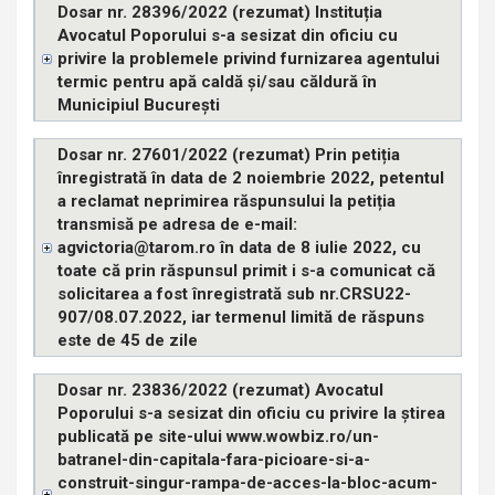
Dosar nr. 28396/2022 (rezumat) Instituția
Avocatul Poporului s-a sesizat din oficiu cu
privire la problemele privind furnizarea agentului
termic pentru apă caldă și/sau căldură în
Municipiul București
Dosar nr. 27601/2022 (rezumat) Prin petiția
înregistrată în data de 2 noiembrie 2022, petentul
a reclamat neprimirea răspunsului la petiția
transmisă pe adresa de e-mail:
agvictoria@tarom.ro în data de 8 iulie 2022, cu
toate că prin răspunsul primit i s-a comunicat că
solicitarea a fost înregistrată sub nr.CRSU22-
907/08.07.2022, iar termenul limită de răspuns
este de 45 de zile
Dosar nr. 23836/2022 (rezumat) Avocatul
Poporului s-a sesizat din oficiu cu privire la știrea
publicată pe site-ului www.wowbiz.ro/un-
batranel-din-capitala-fara-picioare-si-a-
construit-singur-rampa-de-acces-la-bloc-acum-