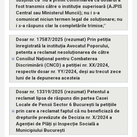
fost transmis către o instituție superioară (AJPIS
Central sau Ministerul Muncii); nu i s-a
comunicat niciun termen legal de soluționare; nu
i s-a răspuns clar la completările trimise;"
Dosar nr. 17587/2025 (rezumat) Prin petiția
înregistrată la instituția Avocatul Poporului,
petenta a reclamat nesoluționarea de către
Consiliul Național pentru Combaterea
Discriminării (CNCD) a petiției nr. XX/2024,
respectiv dosar nr. YY/2024, deși au trecut zece
luni de la depunerea acesteia
Dosar nr. 13319/2025 (rezumat) Petentul a
reclamat lipsa de răspuns din partea Casei
Locale de Pensii Sector 6 București la petițiile
prin care a reclamat faptul că nu beneficiază de
drepturile prevăzute de Decizia nr. X/2024 a
Agenției de Plăți și Inspecție Socială a
Municipiului București