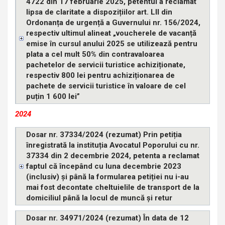
4722 din 17 februarie 2025, petentul a reclamat
lipsa de claritate a dispozițiilor art. LII din
Ordonanța de urgență a Guvernului nr. 156/2024,
respectiv ultimul alineat „voucherele de vacanță
emise în cursul anului 2025 se utilizează pentru
plata a cel mult 50% din contravaloarea
pachetelor de servicii turistice achiziționate,
respectiv 800 lei pentru achiziționarea de
pachete de servicii turistice în valoare de cel
puțin 1 600 lei”
2024
Dosar nr. 37334/2024 (rezumat) Prin petiția
înregistrată la instituția Avocatul Poporului cu nr.
37334 din 2 decembrie 2024, petenta a reclamat
faptul că începând cu luna decembrie 2023
(inclusiv) și până la formularea petiției nu i-au
mai fost decontate cheltuielile de transport de la
domiciliul până la locul de muncă și retur
Dosar nr. 34971/2024 (rezumat) În data de 12