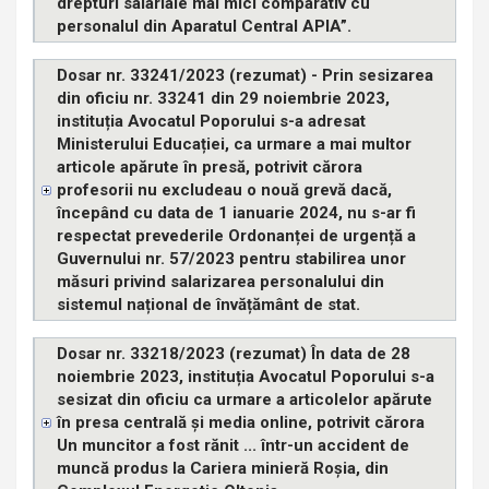
drepturi salariale mai mici comparativ cu
personalul din Aparatul Central APIA”.
Dosar nr. 33241/2023 (rezumat) - Prin sesizarea
din oficiu nr. 33241 din 29 noiembrie 2023,
instituția Avocatul Poporului s-a adresat
Ministerului Educației, ca urmare a mai multor
articole apărute în presă, potrivit cărora
profesorii nu excludeau o nouă grevă dacă,
începând cu data de 1 ianuarie 2024, nu s-ar fi
respectat prevederile Ordonanței de urgență a
Guvernului nr. 57/2023 pentru stabilirea unor
măsuri privind salarizarea personalului din
sistemul național de învățământ de stat.
Dosar nr. 33218/2023 (rezumat) În data de 28
noiembrie 2023, instituția Avocatul Poporului s-a
sesizat din oficiu ca urmare a articolelor apărute
în presa centrală și media online, potrivit cărora
Un muncitor a fost rănit ... într-un accident de
muncă produs la Cariera minieră Roșia, din