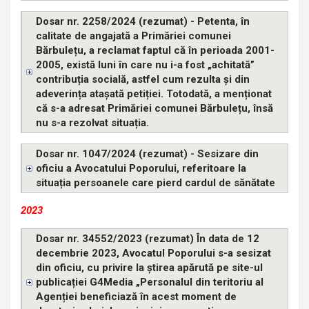
Dosar nr. 2258/2024 (rezumat) - Petenta, în
calitate de angajată a Primăriei comunei
Bărbulețu, a reclamat faptul că în perioada 2001-
2005, există luni în care nu i-a fost „achitată”
contribuția socială, astfel cum rezulta și din
adeverința atașată petiției. Totodată, a menționat
că s-a adresat Primăriei comunei Bărbulețu, însă
nu s-a rezolvat situația.
Dosar nr. 1047/2024 (rezumat) - Sesizare din
oficiu a Avocatului Poporului, referitoare la
situația persoanele care pierd cardul de sănătate
2023
Dosar nr. 34552/2023 (rezumat) În data de 12
decembrie 2023, Avocatul Poporului s-a sesizat
din oficiu, cu privire la știrea apărută pe site-ul
publicației G4Media „Personalul din teritoriu al
Agenției beneficiază în acest moment de