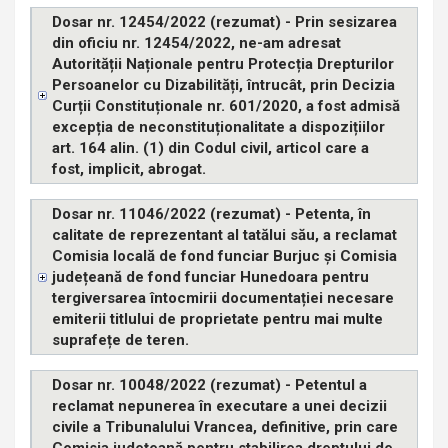
Dosar nr. 12454/2022 (rezumat) - Prin sesizarea
din oficiu nr. 12454/2022, ne-am adresat
Autorității Naționale pentru Protecția Drepturilor
Persoanelor cu Dizabilități, întrucât, prin Decizia
Curții Constituționale nr. 601/2020, a fost admisă
excepția de neconstituționalitate a dispozițiilor
art. 164 alin. (1) din Codul civil, articol care a
fost, implicit, abrogat.
Dosar nr. 11046/2022 (rezumat) - Petenta, în
calitate de reprezentant al tatălui său, a reclamat
Comisia locală de fond funciar Burjuc și Comisia
județeană de fond funciar Hunedoara pentru
tergiversarea întocmirii documentației necesare
emiterii titlului de proprietate pentru mai multe
suprafețe de teren.
Dosar nr. 10048/2022 (rezumat) - Petentul a
reclamat nepunerea în executare a unei decizii
civile a Tribunalului Vrancea, definitive, prin care
Comisia județeană pentru stabilirea dreptului de