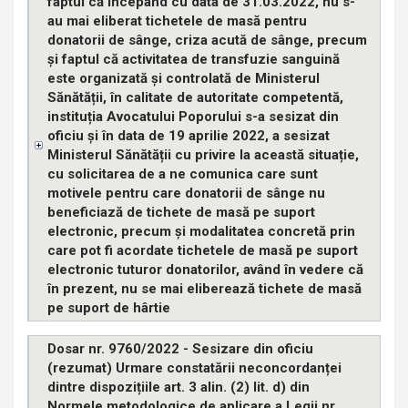
faptul că începând cu data de 31.03.2022, nu s-
au mai eliberat tichetele de masă pentru
donatorii de sânge, criza acută de sânge, precum
și faptul că activitatea de transfuzie sanguină
este organizată și controlată de Ministerul
Sănătății, în calitate de autoritate competentă,
instituția Avocatului Poporului s-a sesizat din
oficiu și în data de 19 aprilie 2022, a sesizat
Ministerul Sănătății cu privire la această situație,
cu solicitarea de a ne comunica care sunt
motivele pentru care donatorii de sânge nu
beneficiază de tichete de masă pe suport
electronic, precum și modalitatea concretă prin
care pot fi acordate tichetele de masă pe suport
electronic tuturor donatorilor, având în vedere că
în prezent, nu se mai eliberează tichete de masă
pe suport de hârtie
Dosar nr. 9760/2022 - Sesizare din oficiu
(rezumat) Urmare constatării neconcordanței
dintre dispozițiile art. 3 alin. (2) lit. d) din
Normele metodologice de aplicare a Legii nr.