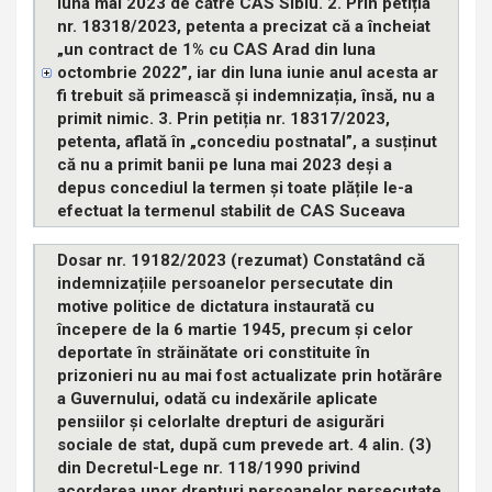
luna mai 2023 de către CAS Sibiu. 2. Prin petiția
nr. 18318/2023, petenta a precizat că a încheiat
„un contract de 1% cu CAS Arad din luna
octombrie 2022”, iar din luna iunie anul acesta ar
fi trebuit să primească și indemnizația, însă, nu a
primit nimic. 3. Prin petiția nr. 18317/2023,
petenta, aflată în „concediu postnatal”, a susținut
că nu a primit banii pe luna mai 2023 deși a
depus concediul la termen și toate plățile le-a
efectuat la termenul stabilit de CAS Suceava
Dosar nr. 19182/2023 (rezumat) Constatând că
indemnizațiile persoanelor persecutate din
motive politice de dictatura instaurată cu
începere de la 6 martie 1945, precum și celor
deportate în străinătate ori constituite în
prizonieri nu au mai fost actualizate prin hotărâre
a Guvernului, odată cu indexările aplicate
pensiilor și celorlalte drepturi de asigurări
sociale de stat, după cum prevede art. 4 alin. (3)
din Decretul-Lege nr. 118/1990 privind
acordarea unor drepturi persoanelor persecutate