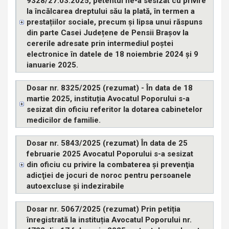
9328/27.03.2025, petentul ne-a sesizat cu privire
la încălcarea dreptului său la plată, în termen a
prestațiilor sociale, precum și lipsa unui răspuns
din parte Casei Județene de Pensii Brașov la
cererile adresate prin intermediul poștei
electronice în datele de 18 noiembrie 2024 și 9
ianuarie 2025.
Dosar nr. 8325/2025 (rezumat) - În data de 18
martie 2025, instituția Avocatul Poporului s-a
sesizat din oficiu referitor la dotarea cabinetelor
medicilor de familie.
Dosar nr. 5843/2025 (rezumat) În data de 25
februarie 2025 Avocatul Poporului s-a sesizat
din oficiu cu privire la combaterea şi prevenţia
adicţiei de jocuri de noroc pentru persoanele
autoexcluse şi indezirabile
Dosar nr. 5067/2025 (rezumat) Prin petiția
înregistrată la instituția Avocatul Poporului nr.