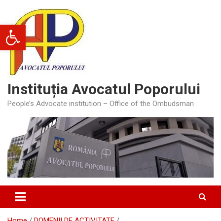
Skip
to
Deschide bara de unelte
content
Instituția Avocatul Poporului
People’s Advocate institution – Office of the Ombudsman
Home
DOMENII DE ACTIVITATE