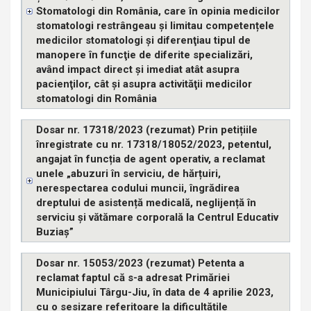
Stomatologi din România, care în opinia medicilor
stomatologi restrângeau şi limitau competențele
medicilor stomatologi şi diferenţiau tipul de
manopere în funcţie de diferite specializări,
având impact direct şi imediat atât asupra
pacienţilor, cât şi asupra activităţii medicilor
stomatologi din România
Dosar nr. 17318/2023 (rezumat) Prin petițiile
înregistrate cu nr. 17318/18052/2023, petentul,
angajat în funcția de agent operativ, a reclamat
unele „abuzuri în serviciu, de hărțuiri,
nerespectarea codului muncii, îngrădirea
dreptului de asistență medicală, neglijență în
serviciu și vătămare corporală la Centrul Educativ
Buziaș”
Dosar nr. 15053/2023 (rezumat) Petenta a
reclamat faptul că s-a adresat Primăriei
Municipiului Târgu-Jiu, în data de 4 aprilie 2023,
cu o sesizare referitoare la dificultățile