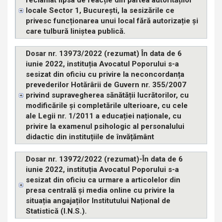
locale Sector 1, București, la sesizările ce
privesc funcționarea unui local fără autorizație și
care tulbură liniștea publică.
Dosar nr. 13973/2022 (rezumat) În data de 6
iunie 2022, instituția Avocatul Poporului s-a
sesizat din oficiu cu privire la neconcordanța
prevederilor Hotărârii de Guvern nr. 355/2007
privind supravegherea sănătății lucrătorilor, cu
modificările și completările ulterioare, cu cele
ale Legii nr. 1/2011 a educației naționale, cu
privire la examenul psihologic al personalului
didactic din instituțiile de învățământ
Dosar nr. 13972/2022 (rezumat)-În data de 6
iunie 2022, instituția Avocatul Poporului s-a
sesizat din oficiu ca urmare a articolelor din
presa centrală și media online cu privire la
situația angajaților Institutului Național de
Statistică (I.N.S.).