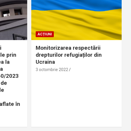
ACȚIUNI
i
Monitorizarea respectării
le prin
drepturilor refugiaților din
a la
Ucraina
 a
3 octombrie 2022
360/2023
 de
le
aflate în