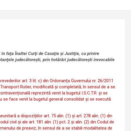
n faţa Înaltei Curţi de Casaţie şi Justiţie, cu privire
stanţele judecătoreşti, prin hotărâri judecătoreşti irevocabile
prevederilor art. 3 lit. c) din Ordonanța Guvernului nr. 26/2011
n Transport Rutier, modificată și completată, în sensul de a se
travențională reprezintă venit la bugetul I.S.C.T.R. și se
u se face venit la bugetul general consolidat și se execută
nitară a dispozițiilor art. 75 alin. (1) și art. 278 alin. (1) din
ul civil și ale art. 181 alin. (1) pct. 2 și alin. (2) din Codul de
menului de preaviz, în sensul de a se stabili modalitatea de