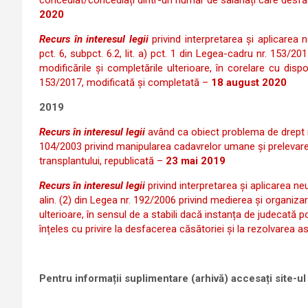
concediat/concediați dintr-un număr de salariați care desfăș
2020
Recurs în interesul legii
privind interpretarea și aplicarea neu
pct. 6, subpct. 6.2, lit. a) pct. 1 din Legea-cadru nr. 153/201
modificările și completările ulterioare, în corelare cu dispoziț
153/2017, modificată și completată –
18 august 2020
2019
Recurs în interesul legii
având ca obiect problema de drept re
104/2003 privind manipularea cadavrelor umane și prelevarea
transplantului, republicată –
23 mai 2019
Recurs în interesul legii
privind interpretarea și aplicarea neuni
alin. (2) din Legea nr. 192/2006 privind medierea și organiza
ulterioare, în sensul de a stabili dacă instanța de judecată p
înțeles cu privire la desfacerea căsătoriei și la rezolvarea a
Pentru informații suplimentare (arhivă) accesați site-ul 