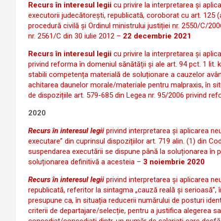
Recurs în interesul legii
cu privire la interpretarea și aplic
executorii judecătorești, republicată, coroborat cu art. 125 (ac
procedură civilă și Ordinul ministrului justiției nr. 2550/C/200
nr. 2561/C din 30 iulie 2012 –
22 decembrie 2021
Recurs în interesul legii
cu privire la interpretarea și apli
privind reforma în domeniul sănătății și ale art. 94 pct. 1 lit. 
stabili competența materială de soluționare a cauzelor având
achitarea daunelor morale/materiale pentru malpraxis, în si
de dispozițiile art. 579-685 din Legea nr. 95/2006 privind re
2020
Recurs în interesul legii
privind interpretarea și aplicarea ne
executare” din cuprinsul dispozițiilor art. 719 alin. (1) din Co
suspendarea executării se dispune până la soluționarea în p
soluționarea definitivă a acesteia –
3 noiembrie 2020
Recurs în interesul legii
privind interpretarea și aplicarea neun
republicată, referitor la sintagma „cauză reală și serioasă”, 
presupune ca, în situația reducerii numărului de posturi identi
criterii de departajare/selecție, pentru a justifica alegerea s