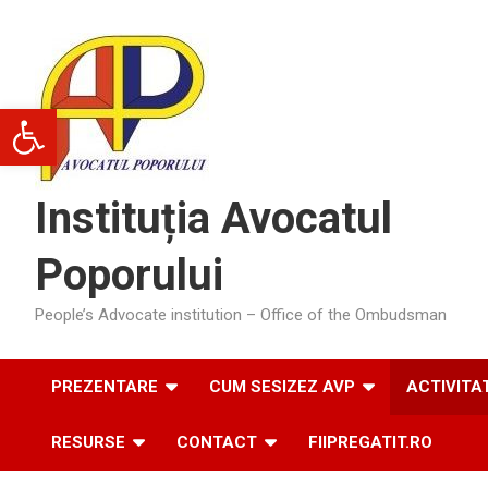
Skip
to
content
Deschide bara de unelte
Instituția Avocatul
Poporului
People’s Advocate institution – Office of the Ombudsman
PREZENTARE
CUM SESIZEZ AVP
ACTIVITA
RESURSE
CONTACT
FIIPREGATIT.RO