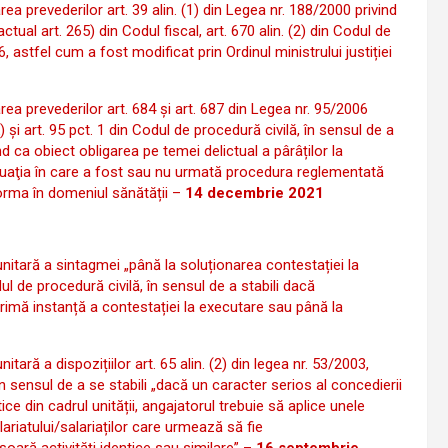
area prevederilor art. 39 alin. (1) din Legea nr. 188/2000 privind
tual art. 265) din Codul fiscal, art. 670 alin. (2) din Codul de
6, astfel cum a fost modificat prin Ordinul ministrului justiției
carea prevederilor art. 684 și art. 687 din Legea nr. 95/2006
k) și art. 95 pct. 1 din Codul de procedură civilă, în sensul de a
 ca obiect obligarea pe temei delictual a pârâților la
tuaţia în care a fost sau nu urmată procedura reglementată
forma în domeniul sănătății –
14 decembrie 2021
unitară a sintagmei „până la soluționarea contestației la
dul de procedură civilă, în sensul de a stabili dacă
rimă instanță a contestației la executare sau până la
itară a dispozițiilor art. 65 alin. (2) din legea nr. 53/2003,
în sensul de a se stabili „dacă un caracter serios al concedierii
ce din cadrul unității, angajatorul trebuie să aplice unele
alariatului/salariaților care urmează să fie