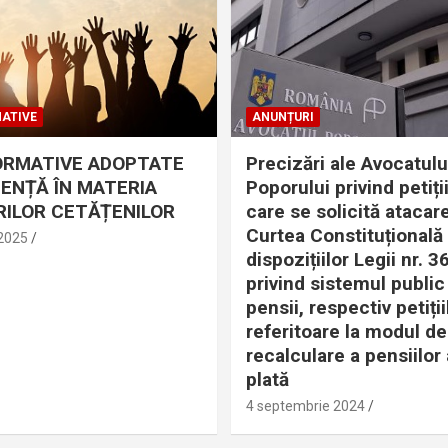
ATIVE
ANUNȚURI
ORMATIVE ADOPTATE
Precizări ale Avocatulu
DENȚĂ ÎN MATERIA
Poporului privind petiții
ILOR CETĂȚENILOR
care se solicită atacare
Curtea Constituțională
 2025
dispozițiilor Legii nr. 
privind sistemul public
pensii, respectiv petiții
referitoare la modul de
recalculare a pensiilor 
plată
4 septembrie 2024