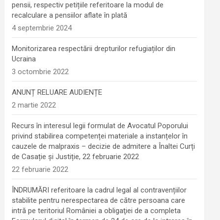
pensii, respectiv petițiile referitoare la modul de
recalculare a pensiilor aflate în plată
4 septembrie 2024
Monitorizarea respectării drepturilor refugiaților din
Ucraina
3 octombrie 2022
ANUNȚ RELUARE AUDIENȚE
2 martie 2022
Recurs în interesul legii formulat de Avocatul Poporului
privind stabilirea competenței materiale a instanțelor în
cauzele de malpraxis – decizie de admitere a Înaltei Curți
de Casație și Justiție, 22 februarie 2022
22 februarie 2022
ÎNDRUMĂRI referitoare la cadrul legal al contravențiilor
stabilite pentru nerespectarea de către persoana care
intră pe teritoriul României a obligaţiei de a completa