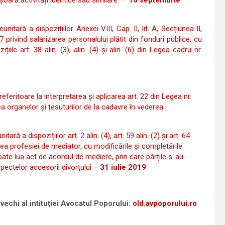
oară activități identice sau similare” –
16 septembrie
nitară a dispozițiilor Anexei VIII, Cap. II, lit. A, Secțiunea II,
7 privind salarizarea personalului plătit din fonduri publice, cu
iile art. 38 alin. (3), alin. (4) și alin. (6) din Legea-cadru nr.
feritoare la interpretarea și aplicarea art. 22 din Legea nr.
 organelor și țesuturilor de la cadavre în vederea
tară a dispozițiilor art. 2 alin. (4), art. 59 alin. (2) și art. 64
rea profesiei de mediator, cu modificările și completările
oate lua act de acordul de mediere, prin care părțile s-au
spectelor accesorii divorțului –
31 iulie 2019
vechi al intituției Avocatul Poporului:
old.avpoporului.ro