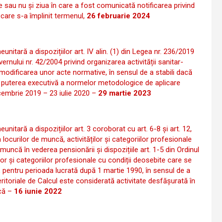
e sau nu și ziua în care a fost comunicată notificarea privind
 care s-a împlinit termenul,
26 februarie 2024
eunitară a dispozițiilor art. IV alin. (1) din Legea nr. 236/2019
nului nr. 42/2004 privind organizarea activității sanitar-
 modificarea unor acte normative, în sensul de a stabili dacă
e puterea executivă a normelor metodologice de aplicare
cembrie 2019 – 23 iulie 2020 –
29 martie 2023
eunitară a dispozițiilor art. 3 coroborat cu art. 6-8 și art. 12,
 locurilor de muncă, activităților și categoriilor profesionale
muncă în vederea pensionării și dispozițiile art. 1-5 din Ordinul
lor și categoriilor profesionale cu condiții deosebite care se
, pentru perioada lucrată după 1 martie 1990, în sensul de a
eritoriale de Calcul este considerată activitate desfășurată în
ncă –
16 iunie 2022