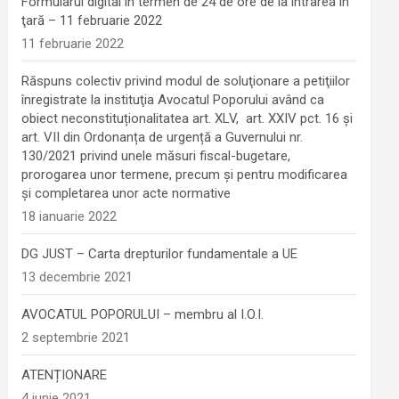
Formularul digital în termen de 24 de ore de la intrarea în
ţară – 11 februarie 2022
11 februarie 2022
Răspuns colectiv privind modul de soluţionare a petiţiilor
înregistrate la instituţia Avocatul Poporului având ca
obiect neconstituționalitatea art. XLV, art. XXIV pct. 16 și
art. VII din Ordonanța de urgență a Guvernului nr.
130/2021 privind unele măsuri fiscal-bugetare,
prorogarea unor termene, precum şi pentru modificarea
şi completarea unor acte normative
18 ianuarie 2022
DG JUST – Carta drepturilor fundamentale a UE
13 decembrie 2021
AVOCATUL POPORULUI – membru al I.O.I.
2 septembrie 2021
ATENȚIONARE
4 iunie 2021