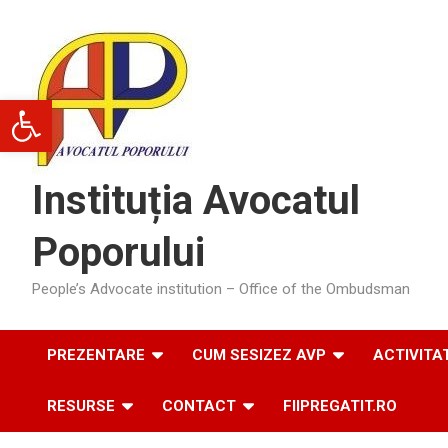
Skip
to
content
Deschide bara de unelte
Instituția Avocatul
Poporului
People’s Advocate institution – Office of the Ombudsman
PREZENTARE
CUM SESIZEZ AVP
ACTIVITA
RESURSE
CONTACT
FIIPREGATIT.RO