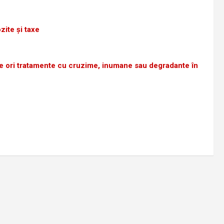
zite şi taxe
epse ori tratamente cu cruzime, inumane sau degradante
în