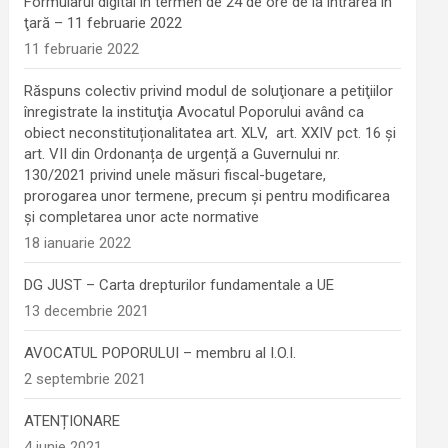
Formularul digital în termen de 24 de ore de la intrarea în
ţară – 11 februarie 2022
11 februarie 2022
Răspuns colectiv privind modul de soluţionare a petiţiilor
înregistrate la instituţia Avocatul Poporului având ca
obiect neconstituționalitatea art. XLV, art. XXIV pct. 16 și
art. VII din Ordonanța de urgență a Guvernului nr.
130/2021 privind unele măsuri fiscal-bugetare,
prorogarea unor termene, precum şi pentru modificarea
şi completarea unor acte normative
18 ianuarie 2022
DG JUST – Carta drepturilor fundamentale a UE
13 decembrie 2021
AVOCATUL POPORULUI – membru al I.O.I.
2 septembrie 2021
ATENȚIONARE
4 iunie 2021