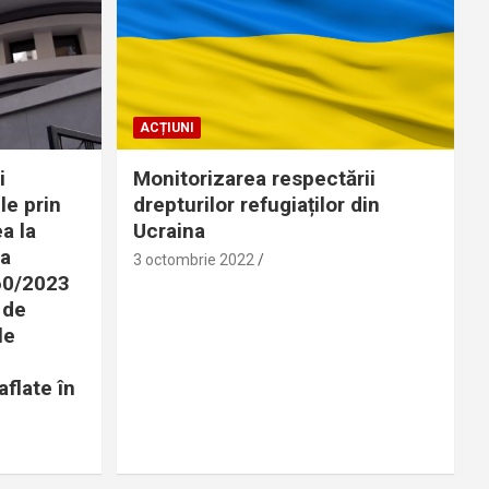
ACȚIUNI
i
Monitorizarea respectării
le prin
drepturilor refugiaților din
a la
Ucraina
 a
3 octombrie 2022
360/2023
 de
le
aflate în