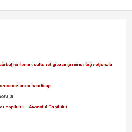
ărbaţi şi femei, culte religioase şi minorităţi naţionale
r, persoanelor cu handicap
orului
or copilului – Avocatul Copilului