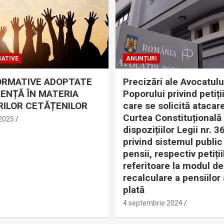
ATIVE
ANUNȚURI
ORMATIVE ADOPTATE
Precizări ale Avocatulu
DENȚĂ ÎN MATERIA
Poporului privind petiții
ILOR CETĂȚENILOR
care se solicită atacare
Curtea Constituțională
 2025
dispozițiilor Legii nr. 
privind sistemul public
pensii, respectiv petiții
referitoare la modul de
recalculare a pensiilor 
plată
4 septembrie 2024