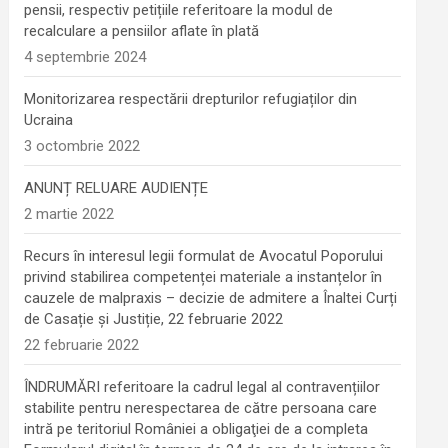
pensii, respectiv petițiile referitoare la modul de
recalculare a pensiilor aflate în plată
4 septembrie 2024
Monitorizarea respectării drepturilor refugiaților din
Ucraina
3 octombrie 2022
ANUNȚ RELUARE AUDIENȚE
2 martie 2022
Recurs în interesul legii formulat de Avocatul Poporului
privind stabilirea competenței materiale a instanțelor în
cauzele de malpraxis – decizie de admitere a Înaltei Curți
de Casație și Justiție, 22 februarie 2022
22 februarie 2022
ÎNDRUMĂRI referitoare la cadrul legal al contravențiilor
stabilite pentru nerespectarea de către persoana care
intră pe teritoriul României a obligaţiei de a completa