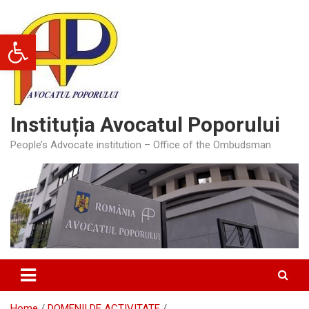
Skip
to
Deschide bara de unelte
content
Instituția Avocatul Poporului
People’s Advocate institution – Office of the Ombudsman
Home
DOMENII DE ACTIVITATE