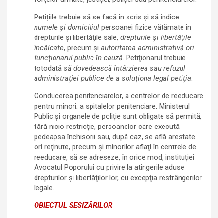
Petițiile trebuie să se facă în scris şi să indice
numele şi domiciliul
persoanei fizice vătămate în
drepturile şi libertăţile sale,
drepturile şi libertăţile
încălcate
, precum şi
autoritatea administrativă ori
funcţionarul public în cauză
. Petiţionarul trebuie
totodată
să dovedească întârzierea sau refuzul
administraţiei publice de a soluţiona legal petiţia
.
Conducerea penitenciarelor, a centrelor de reeducare
pentru minori, a spitalelor penitenciare, Ministerul
Public şi organele de poliţie sunt obligate să permită,
fără nicio restricție, persoanelor care execută
pedeapsa închisorii sau, după caz, se află arestate
ori reţinute, precum şi minorilor aflaţi în centrele de
reeducare, să se adreseze, în orice mod, instituţiei
Avocatul Poporului cu privire la atingerile aduse
drepturilor şi libertăţilor lor, cu excepţia restrângerilor
legale.
OBIECTUL SESIZĂRILOR