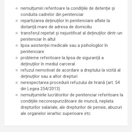
nemulțumiri referitoare la condițiile de detenție și
conduita cadrelor din penitenciar
repartizarea deținuților în penitenciare aflate la
distanță mare de adresa de domiciliu
transferul repetat și nejustificat al deținuților dintr-un
penitenciar în altul
lipsa asistenței medicale sau a psihologilor în
penitenciare
probleme referitoare la lipsa de siguranță a
deținuților în mediul carceral
refuzul nemotivat de acordare a dreptului la vizită al
deținuților sau a altor drepturi
nerespectarea procedurii refuzului de hrană (art. 54
din Legea 254/2013)
nemulțumirile lucrătorilor de penitenciar referitoare la
condițiile necorespunzătoare de muncă, neplata
drepturilor salariale, ale drepturilor de pensie, abuzuri
ale organelor ierarhic superioare etc.