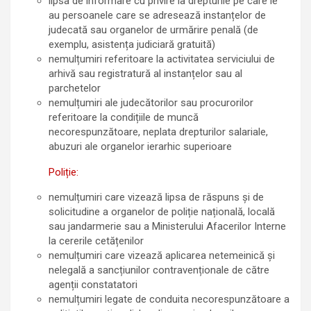
lipsa de informare cu privire la drepturile pe care le
au persoanele care se adresează instanțelor de
judecată sau organelor de urmărire penală (de
exemplu, asistența judiciară gratuită)
nemulțumiri referitoare la activitatea serviciului de
arhivă sau registratură al instanțelor sau al
parchetelor
nemulțumiri ale judecătorilor sau procurorilor
referitoare la condițiile de muncă
necorespunzătoare, neplata drepturilor salariale,
abuzuri ale organelor ierarhic superioare
Poliție:
nemulțumiri care vizează lipsa de răspuns și de
solicitudine a organelor de poliție națională, locală
sau jandarmerie sau a Ministerului Afacerilor Interne
la cererile cetățenilor
nemulțumiri care vizează aplicarea netemeinică și
nelegală a sancțiunilor contravenționale de către
agenții constatatori
nemulțumiri legate de conduita necorespunzătoare a