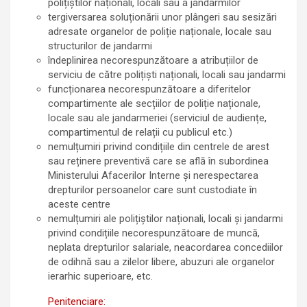
polițiștilor naționali, locali sau a jandarmilor
tergiversarea soluționării unor plângeri sau sesizări
adresate organelor de poliție naționale, locale sau
structurilor de jandarmi
îndeplinirea necorespunzătoare a atribuțiilor de
serviciu de către polițiști naționali, locali sau jandarmi
funcționarea necorespunzătoare a diferitelor
compartimente ale secțiilor de poliție naționale,
locale sau ale jandarmeriei (serviciul de audiențe,
compartimentul de relații cu publicul etc.)
nemulțumiri privind condițiile din centrele de arest
sau reținere preventivă care se află în subordinea
Ministerului Afacerilor Interne și nerespectarea
drepturilor persoanelor care sunt custodiate în
aceste centre
nemulțumiri ale polițiștilor naționali, locali și jandarmi
privind condițiile necorespunzătoare de muncă,
neplata drepturilor salariale, neacordarea concediilor
de odihnă sau a zilelor libere, abuzuri ale organelor
ierarhic superioare, etc.
Penitenciare: