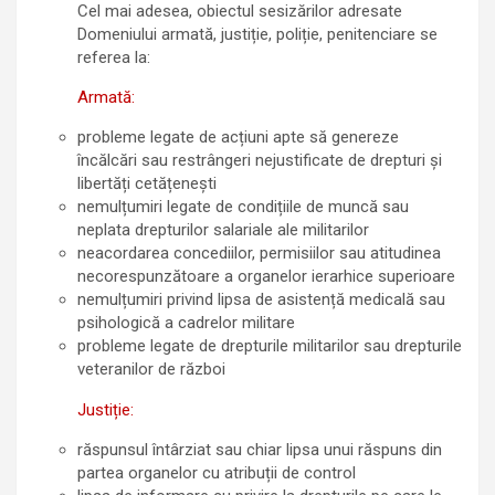
Cel mai adesea, obiectul sesizărilor adresate
Domeniului armată, justiție, poliție, penitenciare se
referea la:
Armată:
probleme legate de acțiuni apte să genereze
încălcări sau restrângeri nejustificate de drepturi și
libertăți cetățenești
nemulțumiri legate de condițiile de muncă sau
neplata drepturilor salariale ale militarilor
neacordarea concediilor, permisiilor sau atitudinea
necorespunzătoare a organelor ierarhice superioare
nemulțumiri privind lipsa de asistență medicală sau
psihologică a cadrelor militare
probleme legate de drepturile militarilor sau drepturile
veteranilor de război
Justiție:
răspunsul întârziat sau chiar lipsa unui răspuns din
partea organelor cu atribuții de control