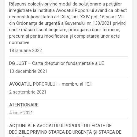
Răspuns colectiv privind modul de soluţionare a petiţiilor
înregistrate la instituţia Avocatul Poporului având ca obiect
neconstituționalitatea art. XLV, art. XXIV pct. 16 și art. VII
din Ordonanța de urgență a Guvernului nr. 130/2021 privind
unele măsuri fiscal-bugetare, prorogarea unor termene,
precum şi pentru modificarea şi completarea unor acte
normative
18 ianuarie 2022
DG JUST – Carta drepturilor fundamentale a UE
13 decembrie 2021
AVOCATUL POPORULUI – membru al I.O.I.
2 septembrie 2021
ATENȚIONARE
4 iunie 2021
ACȚIUNI ALE AVOCATULUI POPORULUI LEGATE DE
DECIZIILE PRIVIND STAREA DE URGENȚĂ ȘI STAREA DE