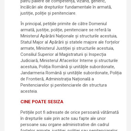
patru paliere de competență, vizând, generic,
încălcări ale drepturilor fundamentale în armată,
justiție, poliție și penitenciare.
În principal, petițiile primite de către Domeniul
armată, justiție, poliție, penitenciare se referă la
Ministerul Apărării Naționale și structurile acestuia,
Statul Major al Apărării și statele majore ale forțelor
armate, Ministerul Justiției și structurile acestuia,
Consiliul Superior al Magistraturii și Inspecția
Judiciară, Ministerul Afacerilor Interne și structurile
acestuia, Poliția Română și unitățile subordonate,
Jandarmeria Română și unitățile subordonate, Poliția
de Frontieră, Administrația Națională a
Penitenciarelor și penitenciarele din structura
acesteia.
CINE POATE SESIZA
Petițiile pot fi adresate de orice persoană vătămată
în drepturile sale prin acte sau fapte ale unor
persoane sau organe administrative din cadrul
forțelor armate, justiției, poliției sau penitenciarelor.