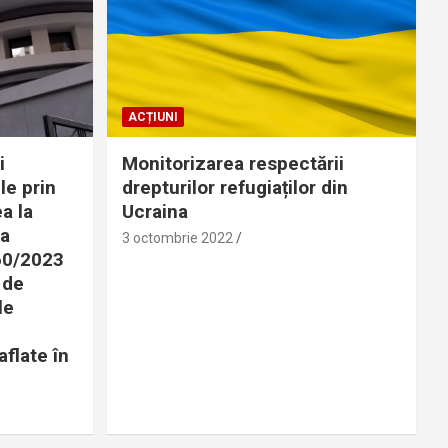
ACȚIUNI
i
Monitorizarea respectării
le prin
drepturilor refugiaților din
a la
Ucraina
 a
3 octombrie 2022
360/2023
 de
le
aflate în