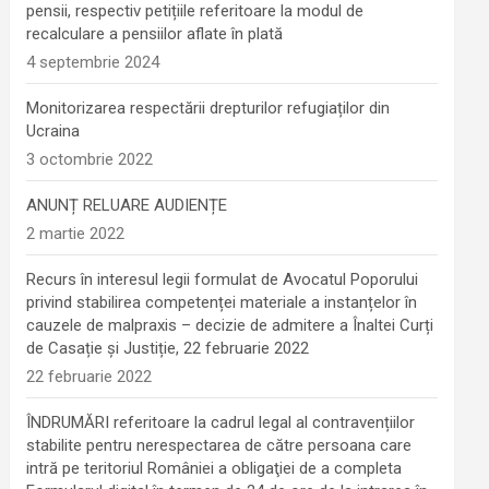
pensii, respectiv petițiile referitoare la modul de
recalculare a pensiilor aflate în plată
4 septembrie 2024
Monitorizarea respectării drepturilor refugiaților din
Ucraina
3 octombrie 2022
ANUNȚ RELUARE AUDIENȚE
2 martie 2022
Recurs în interesul legii formulat de Avocatul Poporului
privind stabilirea competenței materiale a instanțelor în
cauzele de malpraxis – decizie de admitere a Înaltei Curți
de Casație și Justiție, 22 februarie 2022
22 februarie 2022
ÎNDRUMĂRI referitoare la cadrul legal al contravențiilor
stabilite pentru nerespectarea de către persoana care
intră pe teritoriul României a obligaţiei de a completa