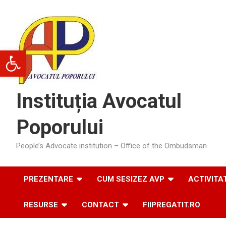
Skip
to
content
Deschide bara de unelte
Instituția Avocatul
Poporului
People’s Advocate institution – Office of the Ombudsman
PREZENTARE
CUM SESIZEZ AVP
ACTIVITA
RESURSE
CONTACT
FIIPREGATIT.RO