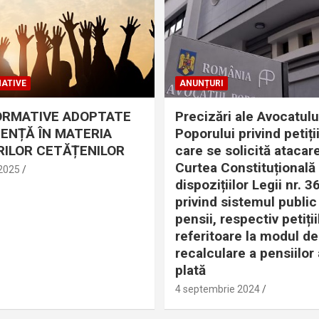
ATIVE
ANUNȚURI
ORMATIVE ADOPTATE
Precizări ale Avocatulu
DENȚĂ ÎN MATERIA
Poporului privind petiții
ILOR CETĂȚENILOR
care se solicită atacare
Curtea Constituțională
 2025
dispozițiilor Legii nr. 
privind sistemul public
pensii, respectiv petiții
referitoare la modul de
recalculare a pensiilor 
plată
4 septembrie 2024