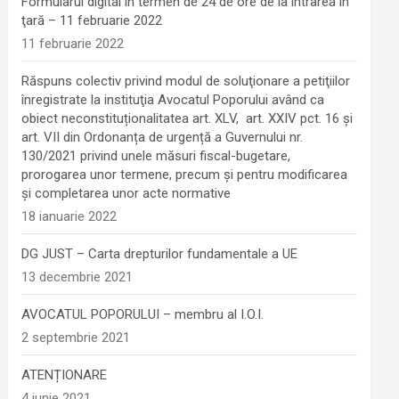
Formularul digital în termen de 24 de ore de la intrarea în
ţară – 11 februarie 2022
11 februarie 2022
Răspuns colectiv privind modul de soluţionare a petiţiilor
înregistrate la instituţia Avocatul Poporului având ca
obiect neconstituționalitatea art. XLV, art. XXIV pct. 16 și
art. VII din Ordonanța de urgență a Guvernului nr.
130/2021 privind unele măsuri fiscal-bugetare,
prorogarea unor termene, precum şi pentru modificarea
şi completarea unor acte normative
18 ianuarie 2022
DG JUST – Carta drepturilor fundamentale a UE
13 decembrie 2021
AVOCATUL POPORULUI – membru al I.O.I.
2 septembrie 2021
ATENȚIONARE
4 iunie 2021