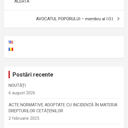
ALERTĂ
articole
AVOCATUL POPORULUI – membru al I.O.I.
Postări recente
NOUTĂȚI
6 august 2026
ACTE NORMATIVE ADOPTATE CU INCIDENȚĂ ÎN MATERIA
DREPTURILOR CETĂȚENILOR
2 februarie 2025