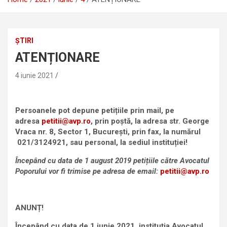
ȘTIRI
ATENȚIONARE
4 iunie 2021
Persoanele pot depune petițiile prin mail, pe
adresa
petitii@avp.ro
, prin poștă, la adresa str. George
Vraca nr. 8, Sector 1, București, prin fax, la numărul
021/3124921, sau personal, la sediul instituției!
Începând c
u data de 1 august 2019 petițiile către Avocatul
Poporului vor fi trimise pe adresa de email:
petitii@avp.ro
ANUNȚ!
Începând cu data de 1 iunie 2021, instituţia Avocatul