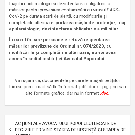
triajului epidemiologic şi dezinfectarea obligatorie a
mâinilor pentru prevenirea contaminării cu virusul SARS-
CoV-2 pe durata stării de alertă, cu modificările și
completările ulterioare:
purtarea măștii de protecţie, triaj
epidemiologic, dezinfectarea obligatorie a mâinilor.
În cazul în care persoanele refuză respectarea
măsurilor prevăzute de Ordinul nr. 874/2020, cu
modificările și completările ulterioare, nu vor avea
acces în sediul instituției Avocatul Poporului.
Vă rugăm ca, documentele pe care le atașați petițiilor
trimise prin e-mail, să fie în format .pdf, .docx, .jpg, .png sau
alte formate grafice, dar nu in format
.doc.
Navigare
ACȚIUNI ALE AVOCATULUI POPORULUI LEGATE DE
în
DECIZIILE PRIVIND STAREA DE URGENȚĂ ȘI STAREA DE