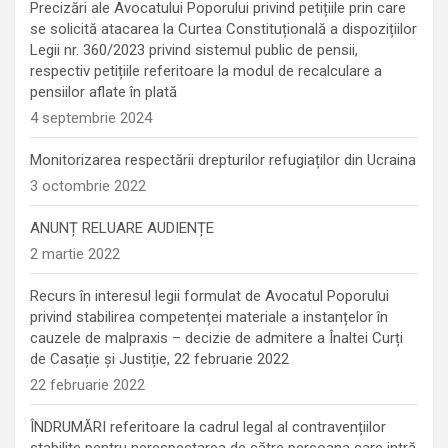
Precizări ale Avocatului Poporului privind petițiile prin care
se solicită atacarea la Curtea Constituțională a dispozițiilor
Legii nr. 360/2023 privind sistemul public de pensii,
respectiv petițiile referitoare la modul de recalculare a
pensiilor aflate în plată
4 septembrie 2024
Monitorizarea respectării drepturilor refugiaților din Ucraina
3 octombrie 2022
ANUNȚ RELUARE AUDIENȚE
2 martie 2022
Recurs în interesul legii formulat de Avocatul Poporului
privind stabilirea competenței materiale a instanțelor în
cauzele de malpraxis – decizie de admitere a Înaltei Curți
de Casație și Justiție, 22 februarie 2022
22 februarie 2022
ÎNDRUMĂRI referitoare la cadrul legal al contravențiilor
stabilite pentru nerespectarea de către persoana care intră