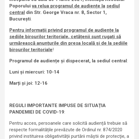
Poporului
va relua programul de audiențe la
sediul
central
din Str. George Vraca nr. 8, Sector 1,
București
.
Pentru informații privind programul de audiențe la
sediile birourilor teritoriale, cetățenii sunt rugați să
urmărească anunțurile din presa locală
și de la sediile
birourilor teritoriale
!
Programul de audiențe și dispecerat, la sediul central
:
Luni și miercuri: 10-14
Marți și joi: 12-16
REGULI IMPORTANTE IMPUSE DE SITUAȚIA
PANDEMIEI DE COVID-19
:
Pentru acces, persoanele care solicită audiență trebuie să
respecte formalitățile prevăzute de Ordinul nr. 874/2020
privind instituirea obligativității purtării măștii de protecţie, a