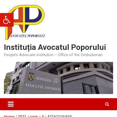
Skip
to
Deschide bara de unelte
content
Instituția Avocatul Poporului
People’s Advocate institution – Office of the Ombudsman
Home
2021
iunie
4
ATENȚIONARE