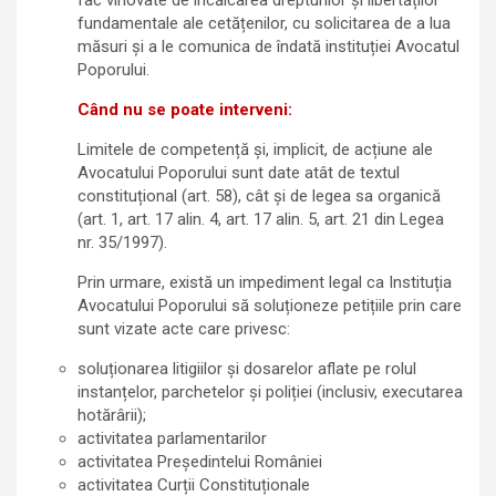
fundamentale ale cetățenilor, cu solicitarea de a lua
măsuri și a le comunica de îndată instituției Avocatul
Poporului.
Când nu se poate interveni:
Limitele de competență și, implicit, de acțiune ale
Avocatului Poporului sunt date atât de textul
constituțional (art. 58), cât și de legea sa organică
(art. 1, art. 17 alin. 4, art. 17 alin. 5, art. 21 din Legea
nr. 35/1997).
Prin urmare, există un impediment legal ca Instituția
Avocatului Poporului să soluționeze petițiile prin care
sunt vizate acte care privesc:
soluționarea litigiilor și dosarelor aflate pe rolul
instanțelor, parchetelor și poliției (inclusiv, executarea
hotărârii);
activitatea parlamentarilor
activitatea Președintelui României
activitatea Curții Constituționale