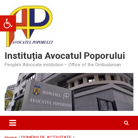
Skip
to
Deschide bara de unelte
content
Instituția Avocatul Poporului
People’s Advocate institution – Office of the Ombudsman
Home
DOMENII DE ACTIVITATE