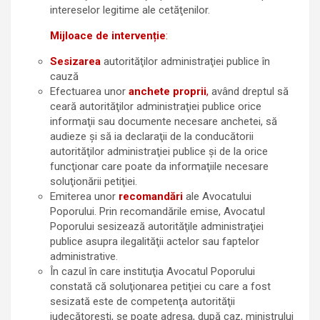
intereselor legitime ale cetăţenilor.
Mijloace de intervenție
:
Sesizarea
autorităţilor administraţiei publice în
cauză
Efectuarea unor
anchete proprii
,
având dreptul să
ceară autorităţilor administraţiei publice orice
informaţii sau documente necesare anchetei, să
audieze şi să ia declaraţii de la conducătorii
autorităţilor administraţiei publice şi de la orice
funcţionar care poate da informaţiile necesare
soluţionării petiţiei.
Emiterea unor
recomandări
ale Avocatului
Poporului. Prin recomandările emise, Avocatul
Poporului sesizează autorităţile administraţiei
publice asupra ilegalităţii actelor sau faptelor
administrative.
În cazul în care instituţia Avocatul Poporului
constată că soluţionarea petiţiei cu care a fost
sesizată este de competenţa autorităţii
judecătoreşti, se poate adresa, după caz, ministrului