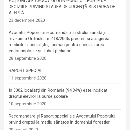
ACȚIUNI ALE AVOCATULUI POPORULUI LEGATE DE
DECIZIILE PRIVIND STAREA DE URGENȚĂ ȘI STAREA DE
ALERTĂ
23 decembrie 2020
Avocatul Poporului recomandă ministrului sănătății
revizuirea Ordinului nr. 418/2005, precum și atragerea
medicilor specialiști și primari pentru specializarea
endocrinologie şi diabet pediatric
28 septembrie 2020
RAPORT SPECIAL
11 septembrie 2020
În 3002 localități din România (94,34%) este încălcat
dreptul elevilor la burse școlare
10 septembrie 2020
Recomandare și Raport special ale Avocatului Poporului
privind dreptul la mediu sănătos în domeniul forestier
20 august 2020