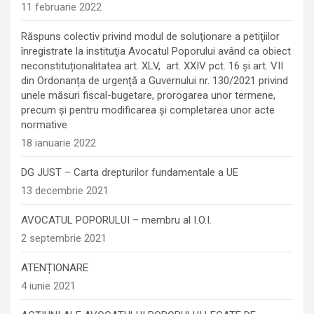
11 februarie 2022
Răspuns colectiv privind modul de soluţionare a petiţiilor
înregistrate la instituţia Avocatul Poporului având ca obiect
neconstituționalitatea art. XLV, art. XXIV pct. 16 și art. VII
din Ordonanța de urgență a Guvernului nr. 130/2021 privind
unele măsuri fiscal-bugetare, prorogarea unor termene,
precum şi pentru modificarea şi completarea unor acte
normative
18 ianuarie 2022
DG JUST – Carta drepturilor fundamentale a UE
13 decembrie 2021
AVOCATUL POPORULUI – membru al I.O.I.
2 septembrie 2021
ATENȚIONARE
4 iunie 2021