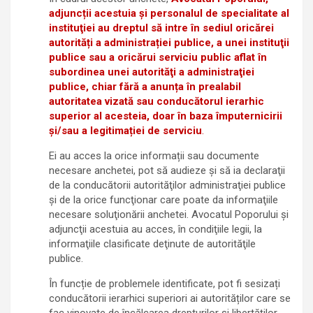
adjuncții acestuia și personalul de specialitate al
instituţiei au dreptul să intre în sediul oricărei
autorități a administrației publice, a unei instituţii
publice sau a oricărui serviciu public aflat în
subordinea unei autorităţi a administraţiei
publice, chiar fără a anunța în prealabil
autoritatea vizată sau conducătorul ierarhic
superior al acesteia, doar în baza împuternicirii
și/sau a legitimației de serviciu
.
Ei au acces la orice informații sau documente
necesare anchetei, pot să audieze şi să ia declaraţii
de la conducătorii autorităţilor administraţiei publice
şi de la orice funcţionar care poate da informaţiile
necesare soluţionării anchetei. Avocatul Poporului şi
adjuncţii acestuia au acces, în condiţiile legii, la
informaţiile clasificate deţinute de autorităţile
publice.
În funcție de problemele identificate, pot fi sesizați
conducătorii ierarhici superiori ai autorităților care se
fac vinovate de încălcarea drepturilor și libertăților