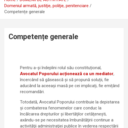
Domeniul armată, justiţie, poliţie, penitenciare
Competențe generale
Competențe generale
Pentru a-și îndeplini rolul său constituțional,
Avocatul Poporului acționează ca un
mediator
,
încercând să găsească și să propună soluții, fie
aducând la aceeași masă pe cei implicați, fie emițând
recomandări.
Totodată, Avocatul Poporului contribuie la depistarea
şi combaterea fenomenelor care conduc la
încălcarea drepturilor şi libertăţilor cetăţeneşti,
axându-se pe necesitatea îmbunătăţirii continue a
activităţii administraţiei publice în vederea respectării