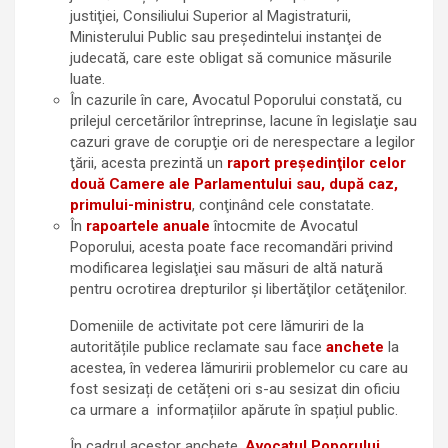
justiţiei, Consiliului Superior al Magistraturii,
Ministerului Public sau preşedintelui instanţei de
judecată, care este obligat să comunice măsurile
luate.
În cazurile în care, Avocatul Poporului constată, cu
prilejul cercetărilor întreprinse, lacune în legislaţie sau
cazuri grave de corupţie ori de nerespectare a legilor
ţării, acesta prezintă un
raport preşedinţilor celor
două Camere ale Parlamentului sau, după caz,
primului-ministru
, conţinând cele constatate.
În
rapoartele anuale
întocmite de Avocatul
Poporului, acesta poate face recomandări privind
modificarea legislaţiei sau măsuri de altă natură
pentru ocrotirea drepturilor şi libertăţilor cetăţenilor.
Domeniile de activitate pot cere lămuriri de la
autoritățile publice reclamate sau face
anchete
la
acestea, în vederea lămuririi problemelor cu care au
fost sesizați de cetățeni ori s-au sesizat din oficiu
ca urmare a informațiilor apărute în spațiul public.
În cadrul acestor anchete,
Avocatul Poporului,