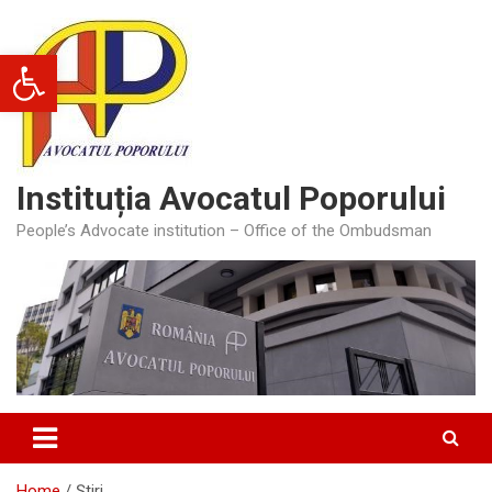
Skip
to
Deschide bara de unelte
content
Instituția Avocatul Poporului
People’s Advocate institution – Office of the Ombudsman
Home
Știri