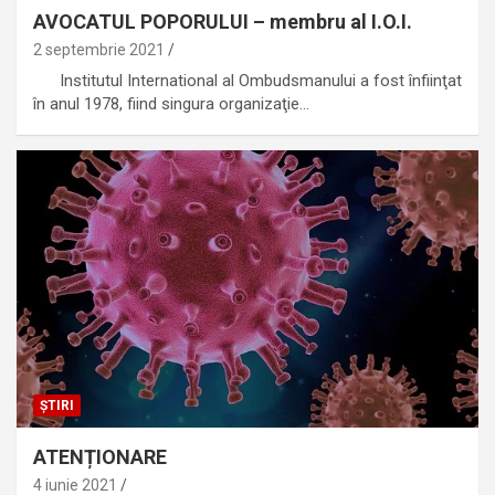
AVOCATUL POPORULUI – membru al I.O.I.
2 septembrie 2021
Institutul International al Ombudsmanului a fost înfiinţat
în anul 1978, fiind singura organizaţie…
ȘTIRI
ATENȚIONARE
4 iunie 2021