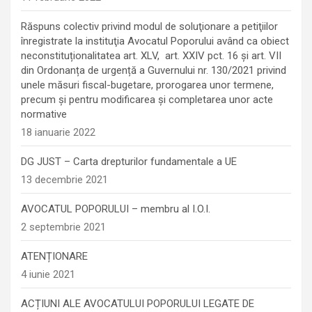
Răspuns colectiv privind modul de soluţionare a petiţiilor
înregistrate la instituţia Avocatul Poporului având ca obiect
neconstituționalitatea art. XLV, art. XXIV pct. 16 și art. VII
din Ordonanța de urgență a Guvernului nr. 130/2021 privind
unele măsuri fiscal-bugetare, prorogarea unor termene,
precum şi pentru modificarea şi completarea unor acte
normative
18 ianuarie 2022
DG JUST – Carta drepturilor fundamentale a UE
13 decembrie 2021
AVOCATUL POPORULUI – membru al I.O.I.
2 septembrie 2021
ATENȚIONARE
4 iunie 2021
ACȚIUNI ALE AVOCATULUI POPORULUI LEGATE DE