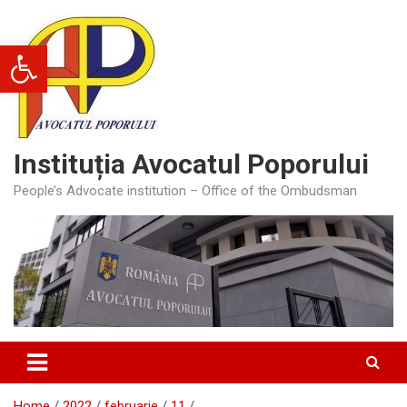
Skip
to
Deschide bara de unelte
content
Instituția Avocatul Poporului
People’s Advocate institution – Office of the Ombudsman
Home
2022
februarie
11