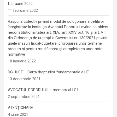
februarie 2022
11 februarie 2022
Răspuns colectiv privind modul de soluţionare a petiţiilor
înregistrate la instituţia Avocatul Poporului având ca obiect
neconstituționalitatea art. XLV, art. XXIV pct. 16 și art. VII
din Ordonanța de urgență a Guvernului nr. 130/2021 privind
unele măsuri fiscal-bugetare, prorogarea unor termene,
precum şi pentru modificarea şi completarea unor acte
normative
18 ianuarie 2022
DG JUST – Carta drepturilor fundamentale a UE
13 decembrie 2021
AVOCATUL POPORULUI – membru al I.O.I.
2 septembrie 2021
ATENȚIONARE
4 iunie 2021