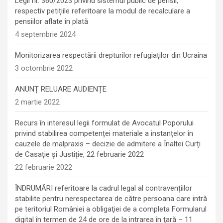
Legii nr. 360/2023 privind sistemul public de pensii,
respectiv petițiile referitoare la modul de recalculare a
pensiilor aflate în plată
4 septembrie 2024
Monitorizarea respectării drepturilor refugiaților din Ucraina
3 octombrie 2022
ANUNȚ RELUARE AUDIENȚE
2 martie 2022
Recurs în interesul legii formulat de Avocatul Poporului
privind stabilirea competenței materiale a instanțelor în
cauzele de malpraxis – decizie de admitere a Înaltei Curți
de Casație și Justiție, 22 februarie 2022
22 februarie 2022
ÎNDRUMĂRI referitoare la cadrul legal al contravențiilor
stabilite pentru nerespectarea de către persoana care intră
pe teritoriul României a obligaţiei de a completa Formularul
digital în termen de 24 de ore de la intrarea în ţară – 11