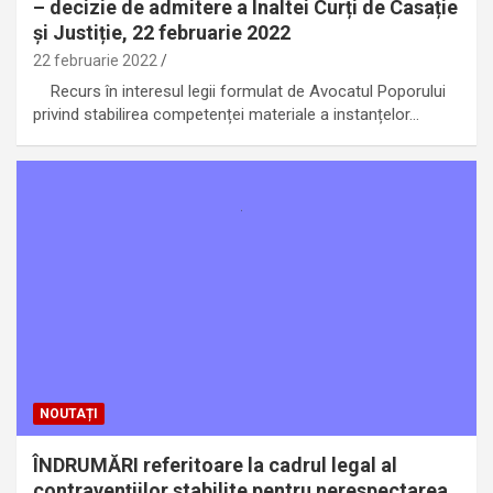
– decizie de admitere a Înaltei Curți de Casație
și Justiție, 22 februarie 2022
22 februarie 2022
Recurs în interesul legii formulat de Avocatul Poporului
privind stabilirea competenței materiale a instanțelor…
NOUTAȚI
ÎNDRUMĂRI referitoare la cadrul legal al
contravențiilor stabilite pentru nerespectarea