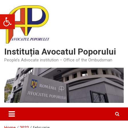
Skip
to
Deschide bara de unelte
content
Instituția Avocatul Poporului
People’s Advocate institution – Office of the Ombudsman
Home
2022
februarie