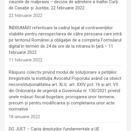
cauzele de malpraxis – decizie de admitere a Înaltei Curți
de Casație și Justiție, 22 februarie 2022
22 februarie 2022
ÎNDRUMĂRI referitoare la cadrul legal al contravențiilor
stabilite pentru nerespectarea de către persoana care intră
pe teritoriul României a obligaţiei de a completa Formularul
digital în termen de 24 de ore de la intrarea în ţară – 11
februarie 2022
11 februarie 2022
Răspuns colectiv privind modul de soluţionare a petiţiilor
înregistrate la instituţia Avocatul Poporului având ca obiect
neconstituționalitatea art. XLV, art. XXIV pct. 16 și art. VII
din Ordonanța de urgență a Guvernului nr. 130/2021 privind
unele măsuri fiscal-bugetare, prorogarea unor termene,
precum şi pentru modificarea şi completarea unor acte
normative
18 ianuarie 2022
DG JUST – Carta drepturilor fundamentale a UE