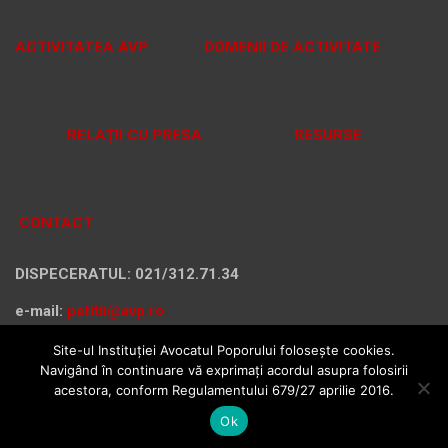
ACTIVITATEA AVP
DOMENII DE ACTIVITATE
RELAȚII CU PRESA
RESURSE
CONTACT
DISPECERATUL: 021/312.71.34
e-mail:
petitii@avp.ro
Site-ul Instituției Avocatul Poporului folosește cookies.
Navigând în continuare vă exprimați acordul asupra folosirii
acestora, conform Regulamentului 679/27 aprilie 2016.
Copyright © 2026
Instituția Avocatul Poporului
Protecția
Ok
datelor cu caracter personal
| Vechiul site
www.avpoporului.ro