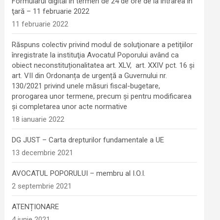
Formularul digital în termen de 24 de ore de la intrarea în
ţară – 11 februarie 2022
11 februarie 2022
Răspuns colectiv privind modul de soluţionare a petiţiilor
înregistrate la instituţia Avocatul Poporului având ca
obiect neconstituționalitatea art. XLV, art. XXIV pct. 16 și
art. VII din Ordonanța de urgență a Guvernului nr.
130/2021 privind unele măsuri fiscal-bugetare,
prorogarea unor termene, precum şi pentru modificarea
şi completarea unor acte normative
18 ianuarie 2022
DG JUST – Carta drepturilor fundamentale a UE
13 decembrie 2021
AVOCATUL POPORULUI – membru al I.O.I.
2 septembrie 2021
ATENȚIONARE
4 iunie 2021