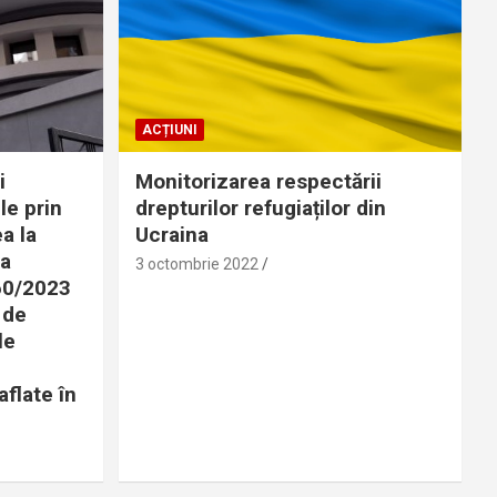
ACȚIUNI
i
Monitorizarea respectării
le prin
drepturilor refugiaților din
a la
Ucraina
 a
3 octombrie 2022
360/2023
 de
le
aflate în