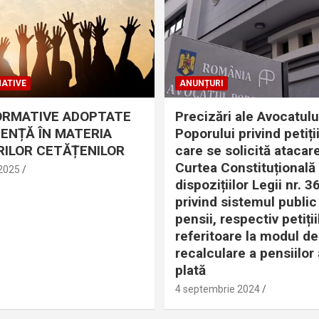
ATIVE
ANUNȚURI
ORMATIVE ADOPTATE
Precizări ale Avocatulu
DENȚĂ ÎN MATERIA
Poporului privind petiții
ILOR CETĂȚENILOR
care se solicită atacare
Curtea Constituțională
 2025
dispozițiilor Legii nr. 
privind sistemul public
pensii, respectiv petiții
referitoare la modul de
recalculare a pensiilor 
plată
4 septembrie 2024