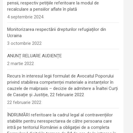
pensii, respectiv petițiile referitoare la modul de
recalculare a pensiilor aflate în plată
4 septembrie 2024
Monitorizarea respectării drepturilor refugiaților din
Ucraina
3 octombrie 2022
ANUNȚ RELUARE AUDIENȚE
2 martie 2022
Recurs în interesul legii formulat de Avocatul Poporului
privind stabilirea competenței materiale a instanțelor în
cauzele de malpraxis – decizie de admitere a Înaltei Curți
de Casație și Justiție, 22 februarie 2022
22 februarie 2022
ÎNDRUMĂRI referitoare la cadrul legal al contravențiilor
stabilite pentru nerespectarea de către persoana care
intră pe teritoriul României a obligaţiei de a completa