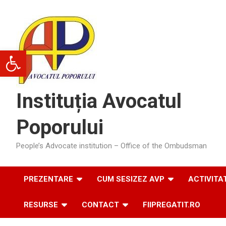
Skip
to
content
Deschide bara de unelte
Instituția Avocatul
Poporului
People’s Advocate institution – Office of the Ombudsman
PREZENTARE
CUM SESIZEZ AVP
ACTIVITA
RESURSE
CONTACT
FIIPREGATIT.RO