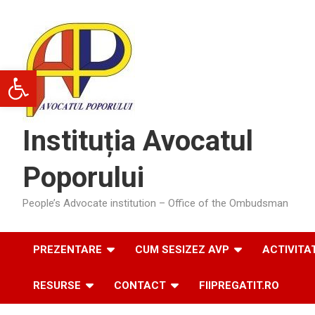
Skip
to
content
Deschide bara de unelte
Instituția Avocatul
Poporului
People’s Advocate institution – Office of the Ombudsman
PREZENTARE
CUM SESIZEZ AVP
ACTIVITA
RESURSE
CONTACT
FIIPREGATIT.RO