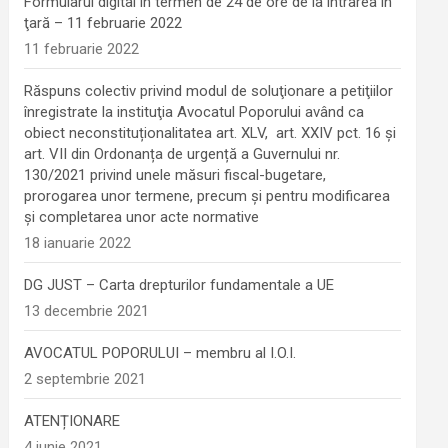
Formularul digital în termen de 24 de ore de la intrarea în
ţară – 11 februarie 2022
11 februarie 2022
Răspuns colectiv privind modul de soluţionare a petiţiilor
înregistrate la instituţia Avocatul Poporului având ca
obiect neconstituționalitatea art. XLV, art. XXIV pct. 16 și
art. VII din Ordonanța de urgență a Guvernului nr.
130/2021 privind unele măsuri fiscal-bugetare,
prorogarea unor termene, precum şi pentru modificarea
şi completarea unor acte normative
18 ianuarie 2022
DG JUST – Carta drepturilor fundamentale a UE
13 decembrie 2021
AVOCATUL POPORULUI – membru al I.O.I.
2 septembrie 2021
ATENȚIONARE
4 iunie 2021