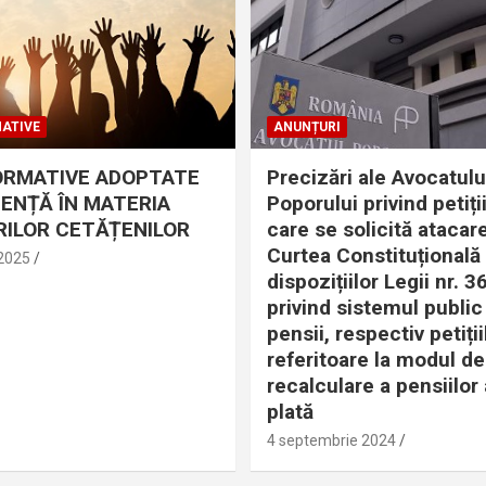
ATIVE
ANUNȚURI
ORMATIVE ADOPTATE
Precizări ale Avocatulu
DENȚĂ ÎN MATERIA
Poporului privind petiții
ILOR CETĂȚENILOR
care se solicită atacare
Curtea Constituțională
 2025
dispozițiilor Legii nr. 
privind sistemul public
pensii, respectiv petiții
referitoare la modul de
recalculare a pensiilor 
plată
4 septembrie 2024