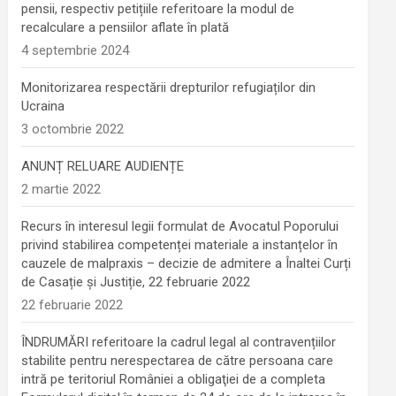
pensii, respectiv petițiile referitoare la modul de
recalculare a pensiilor aflate în plată
4 septembrie 2024
Monitorizarea respectării drepturilor refugiaților din
Ucraina
3 octombrie 2022
ANUNȚ RELUARE AUDIENȚE
2 martie 2022
Recurs în interesul legii formulat de Avocatul Poporului
privind stabilirea competenței materiale a instanțelor în
cauzele de malpraxis – decizie de admitere a Înaltei Curți
de Casație și Justiție, 22 februarie 2022
22 februarie 2022
ÎNDRUMĂRI referitoare la cadrul legal al contravențiilor
stabilite pentru nerespectarea de către persoana care
intră pe teritoriul României a obligaţiei de a completa