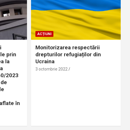
ACȚIUNI
i
Monitorizarea respectării
le prin
drepturilor refugiaților din
a la
Ucraina
 a
3 octombrie 2022
360/2023
 de
le
aflate în