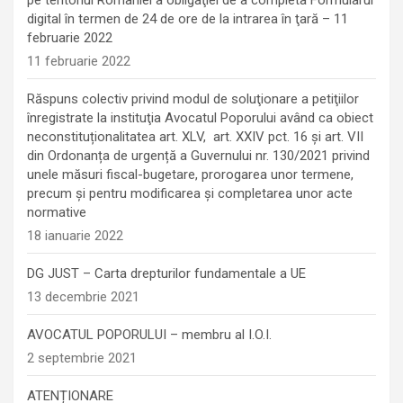
digital în termen de 24 de ore de la intrarea în ţară – 11
februarie 2022
11 februarie 2022
Răspuns colectiv privind modul de soluţionare a petiţiilor
înregistrate la instituţia Avocatul Poporului având ca obiect
neconstituționalitatea art. XLV, art. XXIV pct. 16 și art. VII
din Ordonanța de urgență a Guvernului nr. 130/2021 privind
unele măsuri fiscal-bugetare, prorogarea unor termene,
precum şi pentru modificarea şi completarea unor acte
normative
18 ianuarie 2022
DG JUST – Carta drepturilor fundamentale a UE
13 decembrie 2021
AVOCATUL POPORULUI – membru al I.O.I.
2 septembrie 2021
ATENȚIONARE