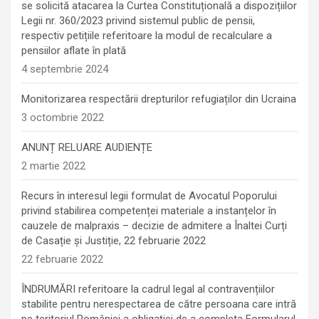
se solicită atacarea la Curtea Constituțională a dispozițiilor
Legii nr. 360/2023 privind sistemul public de pensii,
respectiv petițiile referitoare la modul de recalculare a
pensiilor aflate în plată
4 septembrie 2024
Monitorizarea respectării drepturilor refugiaților din Ucraina
3 octombrie 2022
ANUNȚ RELUARE AUDIENȚE
2 martie 2022
Recurs în interesul legii formulat de Avocatul Poporului
privind stabilirea competenței materiale a instanțelor în
cauzele de malpraxis – decizie de admitere a Înaltei Curți
de Casație și Justiție, 22 februarie 2022
22 februarie 2022
ÎNDRUMĂRI referitoare la cadrul legal al contravențiilor
stabilite pentru nerespectarea de către persoana care intră
pe teritoriul României a obligaţiei de a completa Formularul