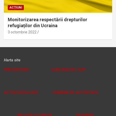
ACȚIUNI
Monitorizarea respectării drepturilor
refugiaților din Ucraina
3 octombrie 2022
Harta site
PREZENTARE
CUM SESIZEZ AVP
ACTIVITATEA AVP
DOMENII DE ACTIVITATE
RELAȚII CU PRESA
RESURSE