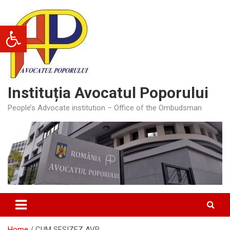
Skip
to
Deschide bara de unelte
content
Instituția Avocatul Poporului
People’s Advocate institution – Office of the Ombudsman
Home
CUM SESIZEZ AVP