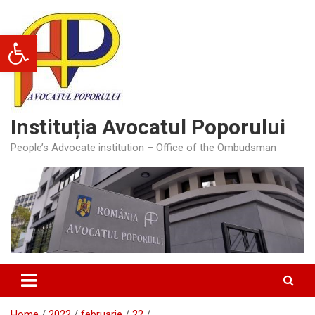
Skip
to
Deschide bara de unelte
content
Instituția Avocatul Poporului
People’s Advocate institution – Office of the Ombudsman
Home
2022
februarie
22