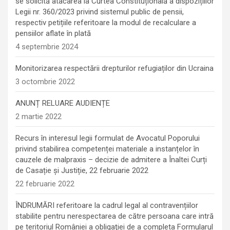
se solicită atacarea la Curtea Constituțională a dispozițiilor
Legii nr. 360/2023 privind sistemul public de pensii,
respectiv petițiile referitoare la modul de recalculare a
pensiilor aflate în plată
4 septembrie 2024
Monitorizarea respectării drepturilor refugiaților din Ucraina
3 octombrie 2022
ANUNȚ RELUARE AUDIENȚE
2 martie 2022
Recurs în interesul legii formulat de Avocatul Poporului
privind stabilirea competenței materiale a instanțelor în
cauzele de malpraxis – decizie de admitere a Înaltei Curți
de Casație și Justiție, 22 februarie 2022
22 februarie 2022
ÎNDRUMĂRI referitoare la cadrul legal al contravențiilor
stabilite pentru nerespectarea de către persoana care intră
pe teritoriul României a obligaţiei de a completa Formularul