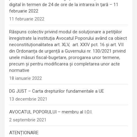
digital în termen de 24 de ore de la intrarea în ţară – 11
februarie 2022
11 februarie 2022
Răspuns colectiv privind modul de soluţionare a petiţiilor
înregistrate la instituţia Avocatul Poporului având ca obiect
neconstituționalitatea art. XLV, art. XXIV pct. 16 și art. VII
din Ordonanța de urgență a Guvernului nr. 130/2021 privind
unele măsuri fiscal-bugetare, prorogarea unor termene,
precum şi pentru modificarea şi completarea unor acte
normative
18 ianuarie 2022
DG JUST – Carta drepturilor fundamentale a UE
13 decembrie 2021
AVOCATUL POPORULUI – membru al I.O.I.
2 septembrie 2021
ATENȚIONARE