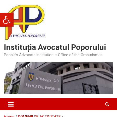
Skip
to
Deschide bara de unelte
content
Instituția Avocatul Poporului
People’s Advocate institution – Office of the Ombudsman
Home
DOMENII DE ACTIVITATE