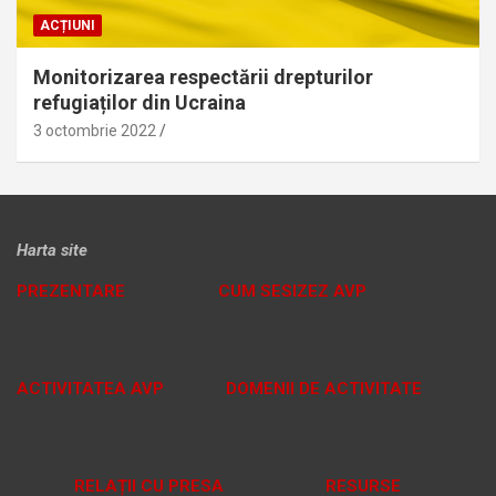
ACȚIUNI
Monitorizarea respectării drepturilor
refugiaților din Ucraina
3 octombrie 2022
Harta site
PREZENTARE
CUM SESIZEZ AVP
ACTIVITATEA AVP
DOMENII DE ACTIVITATE
RELAȚII CU PRESA
RESURSE