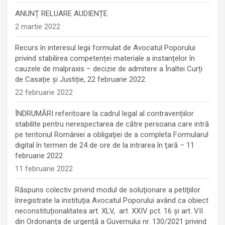
ANUNȚ RELUARE AUDIENȚE
2 martie 2022
Recurs în interesul legii formulat de Avocatul Poporului
privind stabilirea competenței materiale a instanțelor în
cauzele de malpraxis – decizie de admitere a Înaltei Curți
de Casație și Justiție, 22 februarie 2022
22 februarie 2022
ÎNDRUMĂRI referitoare la cadrul legal al contravențiilor
stabilite pentru nerespectarea de către persoana care intră
pe teritoriul României a obligaţiei de a completa Formularul
digital în termen de 24 de ore de la intrarea în ţară – 11
februarie 2022
11 februarie 2022
Răspuns colectiv privind modul de soluţionare a petiţiilor
înregistrate la instituţia Avocatul Poporului având ca obiect
neconstituționalitatea art. XLV, art. XXIV pct. 16 și art. VII
din Ordonanța de urgență a Guvernului nr. 130/2021 privind