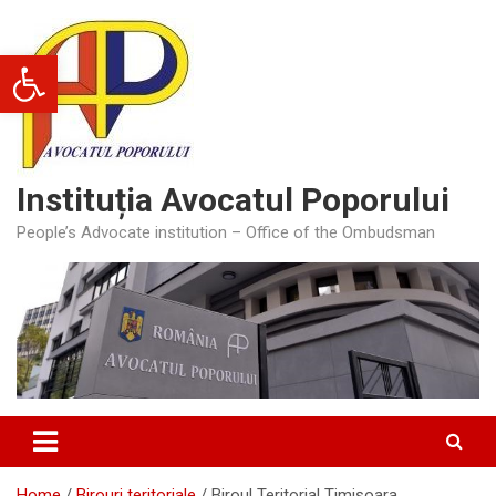
Skip
to
Deschide bara de unelte
content
Instituția Avocatul Poporului
People’s Advocate institution – Office of the Ombudsman
Home
Birouri teritoriale
Biroul Teritorial Timișoara