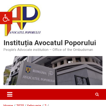
Skip
to
Deschide bara de unelte
content
Instituția Avocatul Poporului
People’s Advocate institution – Office of the Ombudsman
Home
2025
februarie
2