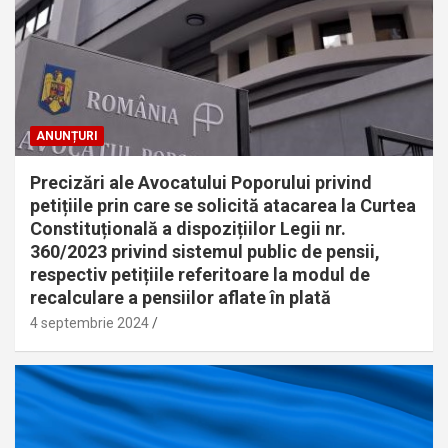
ANUNȚURI
Precizări ale Avocatului Poporului privind
petițiile prin care se solicită atacarea la Curtea
Constituțională a dispozițiilor Legii nr.
360/2023 privind sistemul public de pensii,
respectiv petițiile referitoare la modul de
recalculare a pensiilor aflate în plată
4 septembrie 2024