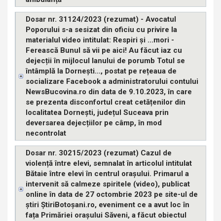
Dosar nr. 31124/2023 (rezumat) - Avocatul
Poporului s-a sesizat din oficiu cu privire la
materialul video intitulat: Respiri și ...mori -
Ferească Bunul să vii pe aici! Au făcut iaz cu
dejecții în mijlocul lanului de porumb Totul se
întâmplă la Dornești..., postat pe rețeaua de
socializare Facebook a administratorului contului
NewsBucovina.ro din data de 9.10.2023, în care
se prezenta disconfortul creat cetățenilor din
localitatea Dornești, județul Suceava prin
deversarea dejecțiilor pe câmp, în mod
necontrolat
Dosar nr. 30215/2023 (rezumat) Cazul de
violență între elevi, semnalat în articolul intitulat
Bătaie între elevi în centrul orașului. Primarul a
intervenit să calmeze spiritele (video), publicat
online în data de 27 octombrie 2023 pe site-ul de
știri ȘtiriBotoșani.ro, eveniment ce a avut loc în
fața Primăriei orașului Săveni, a făcut obiectul