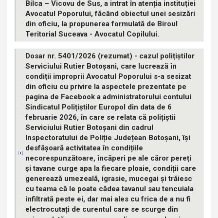
Bilca – Vicovu de Sus, a intrat în atenția instituției
Avocatul Poporului, făcând obiectul unei sesizări
din oficiu, la propunerea formulată de Biroul
Teritorial Suceava - Avocatul Copilului.
Dosar nr. 5401/2026 (rezumat) - cazul polițiștilor
Serviciului Rutier Botoșani, care lucrează în
condiții improprii Avocatul Poporului s-a sesizat
din oficiu cu privire la aspectele prezentate pe
pagina de Facebook a administratorului contului
Sindicatul Polițiștilor Europol din data de 6
februarie 2026, în care se relata că polițiștii
Serviciului Rutier Botoșani din cadrul
Inspectoratului de Poliție Județean Botoșani, își
desfășoară activitatea în condițiile
necorespunzătoare, încăperi pe ale căror pereți
și tavane curge apa la fiecare ploaie, condiții care
generează umezeală, igrasie, mucegai și trăiesc
cu teama că le poate cădea tavanul sau tencuiala
infiltrată peste ei, dar mai ales cu frica de a nu fi
electrocutați de curentul care se scurge din