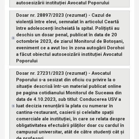
autosesizării instituției Avocatul Poporului
Dosar nr. 28897/2023 (rezumat) - Cazul de
violență între elevi, semnalat în articolul Ceartă
între adolescenți încheiată la spital. Polițiștii au
deschis un dosar penal, publicat în data de 20
octombrie 2023, de ziarul Monitorul de Botoșani,
eveniment ce a avut loc în zona autogării Dorohoi
a făcut obiectul autosesizării instituției Avocatul
Poporului
Dosar nr. 27231/2023 (rezumat) - Avocatul
Poporului s-a sesizat din oficiu cu privire la o
situație descrisă într-un material publicat online
pe pagina cotidianului Monitorul de Suceava din
data de 4.10.2023, sub titlul: Conducerea USV a
luat decizia renunțării la plata cu numerar în
cantina-restaurant, casierii și celelalte spații
comerciale ale instituției, în care se relata despre
obligativitatea efectuării plăților doar cu cardul în
campusul universitar, atât de către studenți cât și
de profesori.