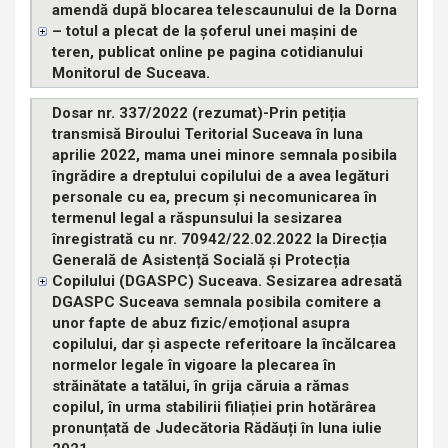
amendă după blocarea telescaunului de la Dorna
– totul a plecat de la șoferul unei mașini de
teren, publicat online pe pagina cotidianului
Monitorul de Suceava.
Dosar nr. 337/2022 (rezumat)-Prin petiția
transmisă Biroului Teritorial Suceava în luna
aprilie 2022, mama unei minore semnala posibila
îngrădire a dreptului copilului de a avea legături
personale cu ea, precum și necomunicarea în
termenul legal a răspunsului la sesizarea
înregistrată cu nr. 70942/22.02.2022 la Direcția
Generală de Asistență Socială și Protecția
Copilului (DGASPC) Suceava. Sesizarea adresată
DGASPC Suceava semnala posibila comitere a
unor fapte de abuz fizic/emoțional asupra
copilului, dar și aspecte referitoare la încălcarea
normelor legale în vigoare la plecarea în
străinătate a tatălui, în grija căruia a rămas
copilul, în urma stabilirii filiației prin hotărârea
pronunțată de Judecătoria Rădăuți în luna iulie