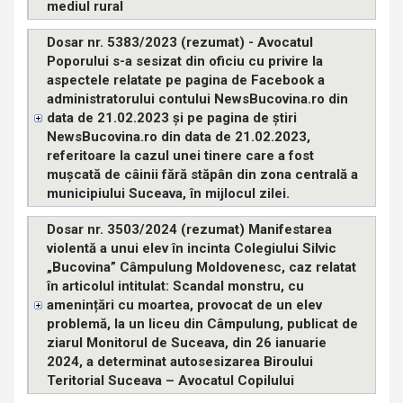
mediul rural
Dosar nr. 5383/2023 (rezumat) - Avocatul
Poporului s-a sesizat din oficiu cu privire la
aspectele relatate pe pagina de Facebook a
administratorului contului NewsBucovina.ro din
data de 21.02.2023 și pe pagina de știri
NewsBucovina.ro din data de 21.02.2023,
referitoare la cazul unei tinere care a fost
mușcată de câinii fără stăpân din zona centrală a
municipiului Suceava, în mijlocul zilei.
Dosar nr. 3503/2024 (rezumat) Manifestarea
violentă a unui elev în incinta Colegiului Silvic
„Bucovina” Câmpulung Moldovenesc, caz relatat
în articolul intitulat: Scandal monstru, cu
amenințări cu moartea, provocat de un elev
problemă, la un liceu din Câmpulung, publicat de
ziarul Monitorul de Suceava, din 26 ianuarie
2024, a determinat autosesizarea Biroului
Teritorial Suceava – Avocatul Copilului