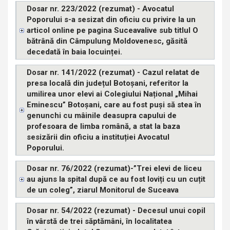
Dosar nr. 223/2022 (rezumat) - Avocatul
Poporului s-a sesizat din oficiu cu privire la un
articol online pe pagina Suceavalive sub titlul O
bătrână din Câmpulung Moldovenesc, găsită
decedată în baia locuinței.
Dosar nr. 141/2022 (rezumat) - Cazul relatat de
presa locală din județul Botoșani, referitor la
umilirea unor elevi ai Colegiului Național „Mihai
Eminescu” Botoșani, care au fost puși să stea în
genunchi cu mâinile deasupra capului de
profesoara de limba română, a stat la baza
sesizării din oficiu a instituției Avocatul
Poporului.
Dosar nr. 76/2022 (rezumat)-”Trei elevi de liceu
au ajuns la spital după ce au fost loviți cu un cuțit
de un coleg”, ziarul Monitorul de Suceava
Dosar nr. 54/2022 (rezumat) - Decesul unui copil
în vârstă de trei săptămâni, în localitatea