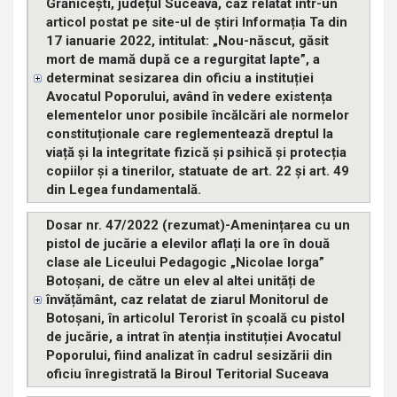
Grănicești, județul Suceava, caz relatat într-un
articol postat pe site-ul de știri Informația Ta din
17 ianuarie 2022, intitulat: „Nou-născut, găsit
mort de mamă după ce a regurgitat lapte”, a
determinat sesizarea din oficiu a instituției
Avocatul Poporului, având în vedere existența
elementelor unor posibile încălcări ale normelor
constituționale care reglementează dreptul la
viață și la integritate fizică și psihică și protecția
copiilor și a tinerilor, statuate de art. 22 și art. 49
din Legea fundamentală.
Dosar nr. 47/2022 (rezumat)-Amenințarea cu un
pistol de jucărie a elevilor aflați la ore în două
clase ale Liceului Pedagogic „Nicolae Iorga”
Botoșani, de către un elev al altei unități de
învățământ, caz relatat de ziarul Monitorul de
Botoșani, în articolul Terorist în școală cu pistol
de jucărie, a intrat în atenția instituției Avocatul
Poporului, fiind analizat în cadrul sesizării din
oficiu înregistrată la Biroul Teritorial Suceava