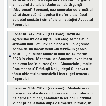
din cadrul Spitalului Județean de Urgență
„Mavromati” Botoșani, caz semnalat de presă, al
cărui deznodământ putea fi nefericit, a făcut
obiectul sesizării din oficiu a instituției Avocatul
Poporului.
Dosar nr. 7425/2023 (rezumat) Cazul de
agresiune fizică asupra unui elev, semnalat în
articolul intitulat Elev de clasa a VIII-a, agresat
serios de un licean venit «în vizită» în școala
băiatului, publicat online la data de 14 martie
2023 în ziarul Monitorul de Suceava, eveniment
ce a avut loc în curtea Școlii Gimnaziale „Iraclie
Porumbescu” Frătăuții Noi, județul Suceava a
făcut obiectul autosesizării instituției Avocatul
Poporului
Dosar nr. 2340/2023 (rezumat) - Mediatizarea în
presă a cazului de conducere a unui autoturism
de către un minor, semnalat în articolul intitulat
Minor prins la volan după o urmărire în trafic, în