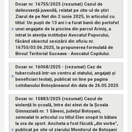
Dosar nr. 16755/2025 (rezumat) Cazul de
delincvență juvenilă, relatat pe site-ul de știri
Ziarul de pe Net din 2 iunie 2025, în articolul cu
titlul: Un puști de 13 ani i-a furat banii din portofel
unei angajate de la piscina din parcul Ariniș, a
intrat în atenția instituției Avocatul Poporului,
făcând obiectul sesizării din oficiu nr.
16755/03.06.2025, la propunerea formulată de
Biroul Teritorial Suceava - Avocatul Copilului.
Dosar nr. 16068/2025 - (rezumat) Caz de
tuberculoză într-un centru al statului, angajați și
beneficiari testați, publicat on line pe pagina
cotidianului Botoșăneanul din data de 26.05.2025
Dosar nr. 15883/2025 (rezumat) Cazul de
violență în școală, între doi elevi de la Școala
Gimnazială nr. 1 Săveni, județul Botoșani,
semnalat în articolul cu titlul Elev snopit în bătaie
la ora de sport. Ancheta a fost făcută „din vorbe”,
publicat pe site-ul ziarului Monitorul de Botoșani