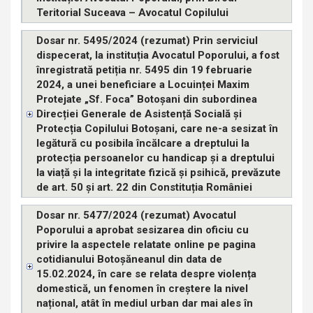
Teritorial Suceava – Avocatul Copilului
Dosar nr. 5495/2024 (rezumat) Prin serviciul
dispecerat, la instituția Avocatul Poporului, a fost
înregistrată petiția nr. 5495 din 19 februarie
2024, a unei beneficiare a Locuinței Maxim
Protejate „Sf. Foca” Botoșani din subordinea
Direcției Generale de Asistență Socială și
Protecția Copilului Botoșani, care ne-a sesizat în
legătură cu posibila încălcare a dreptului la
protecția persoanelor cu handicap și a dreptului
la viață și la integritate fizică și psihică, prevăzute
de art. 50 și art. 22 din Constituția României
Dosar nr. 5477/2024 (rezumat) Avocatul
Poporului a aprobat sesizarea din oficiu cu
privire la aspectele relatate online pe pagina
cotidianului Botoșăneanul din data de
15.02.2024, în care se relata despre violența
domestică, un fenomen în creștere la nivel
național, atât în mediul urban dar mai ales în