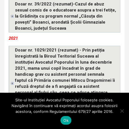
Dosar nr. 39/2022 (rezumat)-Cazul de abuz
sexual comis de o educatoare asupra a trei fetițe,
la Grădinița cu program normal „Căsuța din
povești” Bosanci, arondată Școlii Gimnaziale
Bosanci, județul Suceava
2021
Dosar nr. 1029/2021 (rezumat) - Prin petiția
înregistrată la Biroul Teritorial Suceava al
instituției Avocatul Poporului în luna decembrie
2021, mama unui copil încadrat în grad de
handicap grav cu asistent personal semnala
faptul că Primăria comunei Mitocu Dragomirnei îi
refuză dreptul de a fi angajată ca asistent
personal al fiului său, ceea ce aduce atingere
normelor constituționale referitoare la protecția
Site-ul Instituției Avocatul Poporului folosește cookies.
copiilor și a tinerilor și protecția persoanelor cu
Navigând în continuare vă exprimați acordul asupra folosirii
handicap, prevăzute de art. 49 și art. 50 din
acestora, conform Regulamentului 679/27 aprilie 2016.
Constituția României
Ok
Dosar nr. 1001/2021 (rezumat) - Cazul de