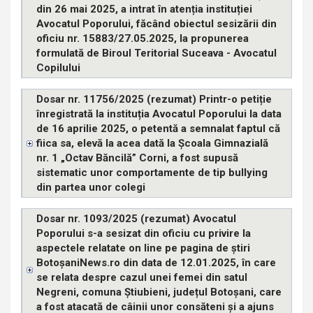
din 26 mai 2025, a intrat în atenția instituției
Avocatul Poporului, făcând obiectul sesizării din
oficiu nr. 15883/27.05.2025, la propunerea
formulată de Biroul Teritorial Suceava - Avocatul
Copilului
Dosar nr. 11756/2025 (rezumat) Printr-o petiție
înregistrată la instituția Avocatul Poporului la data
de 16 aprilie 2025, o petentă a semnalat faptul că
fiica sa, elevă la acea dată la Școala Gimnazială
nr. 1 „Octav Băncilă” Corni, a fost supusă
sistematic unor comportamente de tip bullying
din partea unor colegi
Dosar nr. 1093/2025 (rezumat) Avocatul
Poporului s-a sesizat din oficiu cu privire la
aspectele relatate on line pe pagina de știri
BotoșaniNews.ro din data de 12.01.2025, în care
se relata despre cazul unei femei din satul
Negreni, comuna Știubieni, județul Botoșani, care
a fost atacată de câinii unor consăteni și a ajuns