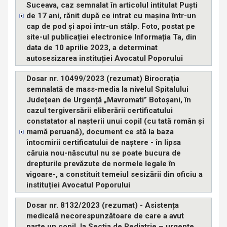
Suceava, caz semnalat în articolul intitulat Puști
de 17 ani, rănit după ce intrat cu mașina într-un
cap de pod și apoi într-un stâlp. Foto, postat pe
site-ul publicației electronice Informația Ta, din
data de 10 aprilie 2023, a determinat
autosesizarea instituției Avocatul Poporului
Dosar nr. 10499/2023 (rezumat) Birocrația
semnalată de mass-media la nivelul Spitalului
Județean de Urgență „Mavromati” Botoșani, în
cazul tergiversării eliberării certificatului
constatator al nașterii unui copil (cu tată român și
mamă peruană), document ce stă la baza
întocmirii certificatului de naștere - în lipsa
căruia nou-născutul nu se poate bucura de
drepturile prevăzute de normele legale în
vigoare-, a constituit temeiul sesizării din oficiu a
instituției Avocatul Poporului
Dosar nr. 8132/2023 (rezumat) - Asistența
medicală necorespunzătoare de care a avut
parte un copil, la Secția de Pediatrie – urgențe