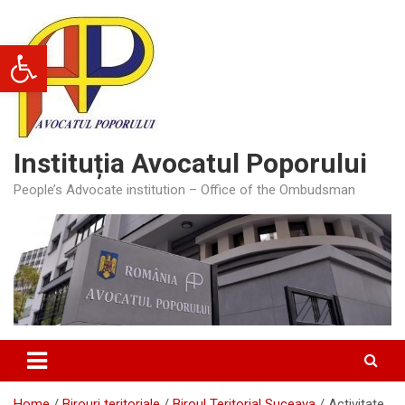
Skip
to
Deschide bara de unelte
content
Instituția Avocatul Poporului
People’s Advocate institution – Office of the Ombudsman
Home
Birouri teritoriale
Biroul Teritorial Suceava
Activitate