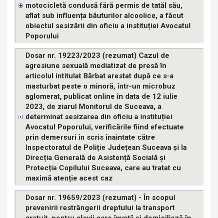
motocicletă condusă fără permis de tatăl său,
aflat sub influența băuturilor alcoolice, a făcut
obiectul sesizării din oficiu a instituției Avocatul
Poporului
Dosar nr. 19223/2023 (rezumat) Cazul de
agresiune sexuală mediatizat de presă în
articolul intitulat Bărbat arestat după ce s-a
masturbat peste o minoră, într-un microbuz
aglomerat, publicat online în data de 12 iulie
2023, de ziarul Monitorul de Suceava, a
determinat sesizarea din oficiu a instituției
Avocatul Poporului, verificările fiind efectuate
prin demersuri în scris înaintate către
Inspectoratul de Poliție Județean Suceava și la
Direcția Generală de Asistență Socială și
Protecția Copilului Suceava, care au tratat cu
maximă atenție acest caz
Dosar nr. 19659/2023 (rezumat) - În scopul
prevenirii restrângerii dreptului la transport
gratuit, pentru elevii care învață și domiciliază în