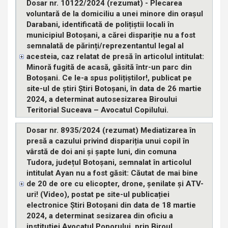
Dosar nr. 10122/2024 (rezumat) - Plecarea
voluntară de la domiciliu a unei minore din orașul
Darabani, identificată de polițiștii locali în
municipiul Botoșani, a cărei dispariție nu a fost
semnalată de părinți/reprezentantul legal al
acesteia, caz relatat de presă în articolul intitulat:
Minoră fugită de acasă, găsită într-un parc din
Botoșani. Ce le-a spus polițiștilor!, publicat pe
site-ul de știri Știri Botoșani, în data de 26 martie
2024, a determinat autosesizarea Biroului
Teritorial Suceava – Avocatul Copilului.
Dosar nr. 8935/2024 (rezumat) Mediatizarea în
presă a cazului privind dispariția unui copil în
vârstă de doi ani și șapte luni, din comuna
Tudora, județul Botoșani, semnalat în articolul
intitulat Ayan nu a fost găsit: Căutat de mai bine
de 20 de ore cu elicopter, drone, șenilate și ATV-
uri! (Video), postat pe site-ul publicației
electronice Știri Botoșani din data de 18 martie
2024, a determinat sesizarea din oficiu a
instituției Avocatul Poporului, prin Biroul