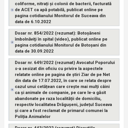
coliforme, nitrați și colonii de bacterii, facturată
de ACET ca apă potabilă, publicat online pe
pagina cotidianului Monitorul de Suceava din
data de 6.10.2022
Dosar nr. 854/2022 (rezumat): Botoşăneni
îmbolnăviţi în spital (video), publicat online pe
pagina cotidianului Monitorul de Botoșani din
data de 30.09.2022
Dosar nr. 649/2022 (rezumat) Avocatul Poporului
s-a sesizat din oficiu cu privire la aspectele
relatate online pe pagina de știri Ziar de pe Net
din data de 17.07.2022, în care se relata despre
cazul unui cetățean care crește mai mulți câini
ca și animale de companie, pe care le-a găsit
abandonate pe raza localității de domiciliu,
respectiv localitatea Drăgușeni, județul Suceava
și care a fost reclamat de primarul comunei la
Poliția Animalelor
Dosar nr. 443/2022 (rezumat) Discuțiile