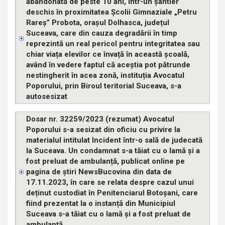
abandonată de peste 10 ani, într-un șantier
deschis în proximitatea Școlii Gimnaziale „Petru
Rareș” Probota, orașul Dolhasca, județul
Suceava, care din cauza degradării în timp
reprezintă un real pericol pentru integritatea sau
chiar viața elevilor ce învață în această școală,
având în vedere faptul că aceștia pot pătrunde
nestingherit în acea zonă, instituția Avocatul
Poporului, prin Biroul teritorial Suceava, s-a
autosesizat
Dosar nr. 32259/2023 (rezumat) Avocatul
Poporului s-a sesizat din oficiu cu privire la
materialul intitulat Incident într-o sală de judecată
la Suceava. Un condamnat s-a tăiat cu o lamă și a
fost preluat de ambulanță, publicat online pe
pagina de știri NewsBucovina din data de
17.11.2023, în care se relata despre cazul unui
deținut custodiat în Penitenciarul Botoșani, care
fiind prezentat la o instanță din Municipiul
Suceava s-a tăiat cu o lamă și a fost preluat de
ambulanță