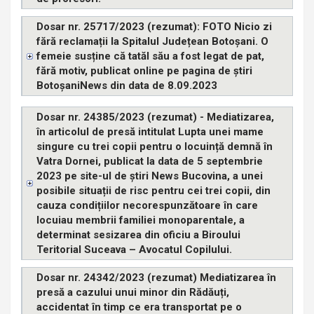
Dosar nr. 25717/2023 (rezumat): FOTO Nicio zi
fără reclamații la Spitalul Județean Botoșani. O
femeie susține că tatăl său a fost legat de pat,
fără motiv, publicat online pe pagina de știri
BotoșaniNews din data de 8.09.2023
Dosar nr. 24385/2023 (rezumat) - Mediatizarea,
în articolul de presă intitulat Lupta unei mame
singure cu trei copii pentru o locuință demnă în
Vatra Dornei, publicat la data de 5 septembrie
2023 pe site-ul de știri News Bucovina, a unei
posibile situații de risc pentru cei trei copii, din
cauza condițiilor necorespunzătoare în care
locuiau membrii familiei monoparentale, a
determinat sesizarea din oficiu a Biroului
Teritorial Suceava – Avocatul Copilului.
Dosar nr. 24342/2023 (rezumat) Mediatizarea în
presă a cazului unui minor din Rădăuți,
accidentat în timp ce era transportat pe o