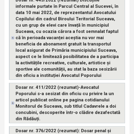
informale purtate în Parcul Central al Sucevei, în
data 10 mai 2022, de reprezentantul Avocatului
Copilului din cadrul Biroului Teritorial Suceava,
cu un grup de elevi care învață în municipiul
Suceava, cu ocazia cărora a fost semnalat faptul
că în perioada vacanței aceștia nu vor mai
beneficia de abonament gratuit la transportul
local asigurat de Primăria municipiului Suceava,
aspect ce le limitează posibilitatea de a participa
la activitățile recreative, culturale, artistice și
sportive ale comunității, au stat la baza sesizării
din oficiu a instituției Avocatul Poporului
Dosar nr. 411/2022 (rezumat)-Avocatul
Poporului s-a sesizat din oficiu cu privire la un
articol publicat online pe pagina cotidianului
Monitorul de Suceava, sub titlul Cadavrele a doi
concubini, descoperite într-o clădire dezafectată
din Rădăuți.
Dosar nr. 376/2022 (rezumat): Dosar penal și