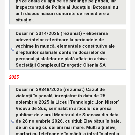
prize odată cu apa ce se prelinge pe podea, iar
Inspectoratul de Poliție al Județului Botoșani nu
ar fi dispus măsuri concrete de remediere a
situației.
Dosar nr. 3314/2026 (rezumat) - eliberarea
adeverințelor referitoare la perioadele de
vechime în muncă, elementele constitutive ale
drepturilor salariale conform dosarelor de
personal și statelor de plată aflate în arhiva
Societății Complexul Energetic Oltenia SA
2025
Dosar nr. 39848/2025 (rezumat) Cazul de
violență în școală, înregistrat în data de 25
noiembrie 2025 la Liceul Tehnologic „Ion Nistor”
Vicovu de Sus, semnalat în articolul de presă
publicat de ziarul Monitorul de Suceava din data
de 26 noiembrie 2026, cu titlul: Elev bătut în baie,
de un coleg cu doi ani mai mare. Mulți alți elevi,
martori cu telefoanele în mână, a intrat în atenția