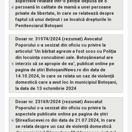
aspectele relatate într-o petiție depusă de o
persoană în calitate de mamă a unei persoane
private de libertate, în care se relatează despre
faptul că unui deținut i se încalcă drepturile în
Penitenciarul Botoșani
Dosar nr. 31974/2024 (rezumat) Avocatul
Poporului s-a sesizat din oficiu cu privire la
articolul "Un bărbat agresiv a fost scos cu Poliția
din locuința concubinei sale. Botoșăneanul are
interzis să se apropie de ea", publicat online pe
pagina de știri BotoșaniNews.ro din data de
14.10.2024, în care se relata un caz de violență
domestică care a avut loc în municipiul Botoșani,
la data de 13 octombrie 2024
Dosar nr. 23169/2024 (rezumat) Avocatul
Poporului s-a sesizat din oficiu cu privire la
aspectele publicate online pe pagina de știri
ȘtireaSucevei.ro din data de 21.07.2024, în care
se relata despre un caz de violență domestică