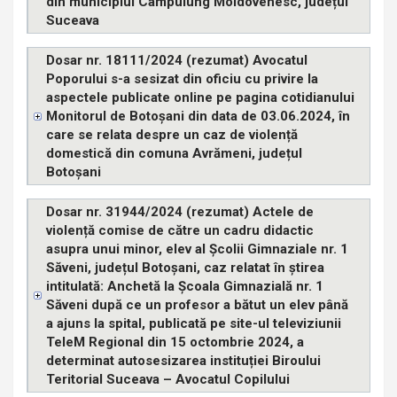
din municipiul Câmpulung Moldovenesc, județul
Suceava
Dosar nr. 18111/2024 (rezumat) Avocatul
Poporului s-a sesizat din oficiu cu privire la
aspectele publicate online pe pagina cotidianului
Monitorul de Botoșani din data de 03.06.2024, în
care se relata despre un caz de violență
domestică din comuna Avrămeni, județul
Botoșani
Dosar nr. 31944/2024 (rezumat) Actele de
violență comise de către un cadru didactic
asupra unui minor, elev al Școlii Gimnaziale nr. 1
Săveni, județul Botoșani, caz relatat în știrea
intitulată: Anchetă la Școala Gimnazială nr. 1
Săveni după ce un profesor a bătut un elev până
a ajuns la spital, publicată pe site-ul televiziunii
TeleM Regional din 15 octombrie 2024, a
determinat autosesizarea instituției Biroului
Teritorial Suceava – Avocatul Copilului