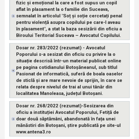
fizic și emoțional la care a fost supus un copil
aflat în plasament la o familie din Suceava,
semnalat în articolul "Soț și soție cercetați penal
pentru violență asupra copilului pe care-l aveau
în plasament", a stat la baza sesizării din oficiu a
Biroului Teritorial Suceava – Avocatul Copilului.
Dosar nr. 283/2022 (rezumat) - Avocatul
Poporului s-a sesizat din oficiu cu privire la o
situație descrisă într-un material publicat online
pe pagina cotidianului Botoșăneanul, sub titlul
Pasionat de informatică, suferă de boala oaselor
de sticlă și are mare nevoie de sprijin, în care se
relata despre nivelul de trai al unui tânăr din
localitatea Manoleasa, județul Botoșani.
Dosar nr. 268/2022 (rezumat)-Sesizarea din
oficiu a instituției Avocatul Poporului, Fetiță de
doar două săptămâni, abandonată în fața unei
mănăstiri din Botoșani, știre publicată pe site-ul
www.antena3.ro