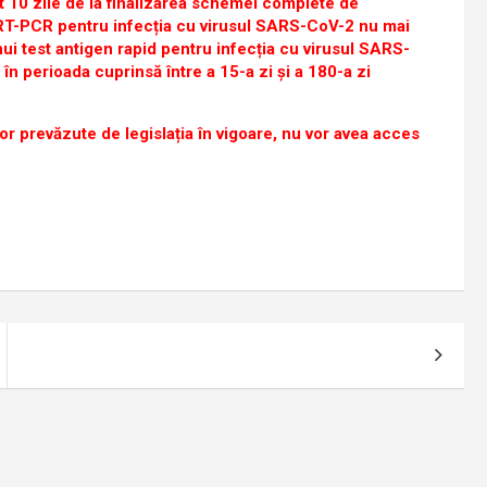
t 10 zile de la finalizarea schemei complete de
st RT-PCR pentru infecția cu virusul SARS-CoV-2 nu mai
nui test antigen rapid pentru infecția cu virusul SARS-
în perioada cuprinsă între a 15-a zi și a 180-a zi
r prevăzute de legislația în vigoare, nu vor avea acces