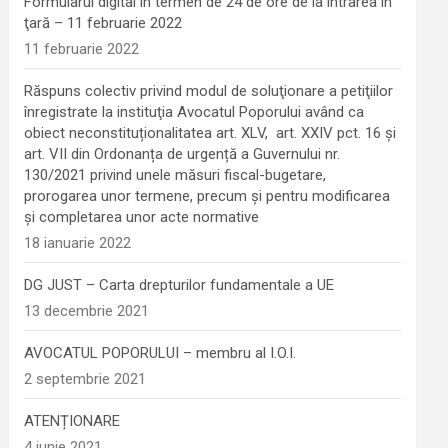
Formularul digital în termen de 24 de ore de la intrarea în
ţară – 11 februarie 2022
11 februarie 2022
Răspuns colectiv privind modul de soluţionare a petiţiilor
înregistrate la instituţia Avocatul Poporului având ca
obiect neconstituționalitatea art. XLV, art. XXIV pct. 16 și
art. VII din Ordonanța de urgență a Guvernului nr.
130/2021 privind unele măsuri fiscal-bugetare,
prorogarea unor termene, precum şi pentru modificarea
şi completarea unor acte normative
18 ianuarie 2022
DG JUST – Carta drepturilor fundamentale a UE
13 decembrie 2021
AVOCATUL POPORULUI – membru al I.O.I.
2 septembrie 2021
ATENȚIONARE
4 iunie 2021