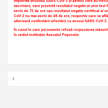
împotriva virusului SARS-CoV-2 și pentru care au trecu
vaccinare, care prezintă rezultatul negativ al unui te
vechi de 72 de ore sau rezultatul negativ certificat al u
CoV-2 nu mai vechi de 48 de ore, respectiv care se află 
ulterioară confirmării infectării cu virusul SARS-CoV-2.
În cazul în care persoanele refuză respectarea măsurilo
în sediul instituției Avocatul Poporului.
Navigare
în
articole