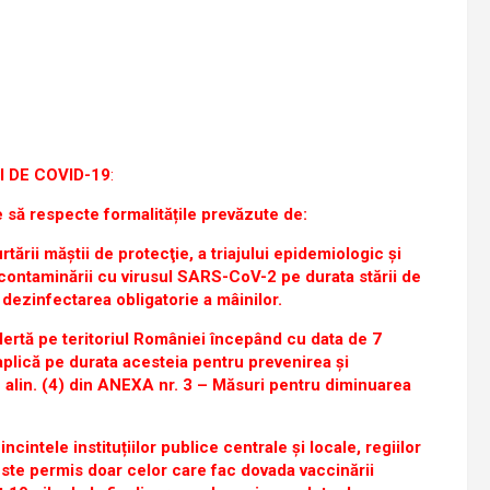
 DE COVID-19
:
 să respecte formalitățile prevăzute de:
urtării măştii de protecţie, a triajului epidemiologic şi
 contaminării cu virusul SARS-CoV-2 pe durata stării de
, dezinfectarea obligatorie a mâinilor.
lertă pe teritoriul României începând cu data de 7
aplică pe durata acesteia pentru prevenirea și
alin. (4) din ANEXA nr. 3 – Măsuri pentru diminuarea
incintele instituțiilor publice centrale și locale, regiilor
este permis doar celor care fac dovada vaccinării