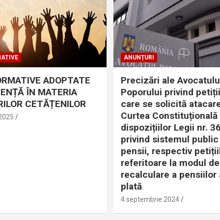
ATIVE
ANUNȚURI
ORMATIVE ADOPTATE
Precizări ale Avocatulu
DENȚĂ ÎN MATERIA
Poporului privind petiții
ILOR CETĂȚENILOR
care se solicită atacare
Curtea Constituțională
 2025
dispozițiilor Legii nr. 
privind sistemul public
pensii, respectiv petiții
referitoare la modul de
recalculare a pensiilor 
plată
4 septembrie 2024