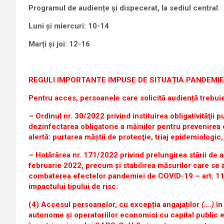
Programul de audiențe și dispecerat, la sediul central
:
Luni și miercuri: 10-14
Marți și joi: 12-16
REGULI IMPORTANTE IMPUSE DE SITUAȚIA PANDEMIEI
Pentru acces, persoanele care solicită audiență trebuie
– Ordinul nr. 30/2022 privind instituirea obligativităţii p
dezinfectarea obligatorie a mâinilor pentru prevenirea
alertă
: purtarea măștii de protecţie, triaj epidemiologic
– Hotărârea nr. 171/2022 privind prelungirea stării de a
februarie 2022, precum și stabilirea măsurilor care se 
combaterea efectelor pandemiei de COVID-19 – art. 11 
impactului tipului de risc:
(4) Accesul persoanelor, cu excepția angajaților
(….)
în 
autonome și operatoriilor economici cu capital public 