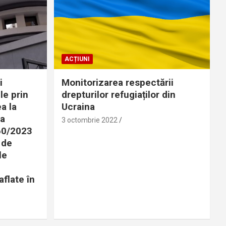
ACȚIUNI
i
Monitorizarea respectării
le prin
drepturilor refugiaților din
a la
Ucraina
 a
3 octombrie 2022
360/2023
 de
le
aflate în