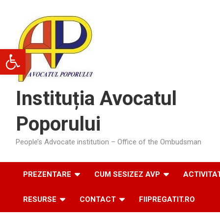
Skip
to
content
Deschide bara de unelte
Instituția Avocatul
Poporului
People’s Advocate institution – Office of the Ombudsman
PREZENTARE
CUM SESIZEZ AVP
ACTIVITA
RESURSE
CONTACT
FIIPREGATIT.RO