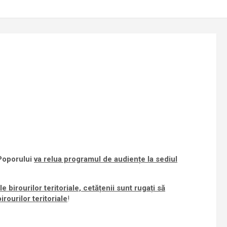
 Poporului
va relua programul de audiențe la sediul
le birourilor teritoriale, cetățenii sunt rugați să
birourilor teritoriale
!