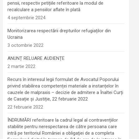
pensii, respectiv petițiile referitoare la modul de
recalculare a pensiilor aflate în plată
4 septembrie 2024
Monitorizarea respectării drepturilor refugiaților din
Ucraina
3 octombrie 2022
ANUNȚ RELUARE AUDIENȚE
2 martie 2022
Recurs în interesul legii formulat de Avocatul Poporului
privind stabilirea competenței materiale a instanțelor în
cauzele de malpraxis – decizie de admitere a Înaltei Curți
de Casație și Justiție, 22 februarie 2022
22 februarie 2022
ÎNDRUMĂRI referitoare la cadrul legal al contravențiilor
stabilite pentru nerespectarea de către persoana care
intră pe teritoriul României a obligaţiei de a completa