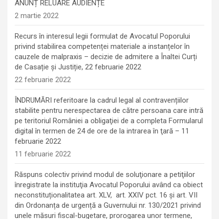
ANUNȚ RELUARE AUDIENȚE
2 martie 2022
Recurs în interesul legii formulat de Avocatul Poporului
privind stabilirea competenței materiale a instanțelor în
cauzele de malpraxis – decizie de admitere a Înaltei Curți
de Casație și Justiție, 22 februarie 2022
22 februarie 2022
ÎNDRUMĂRI referitoare la cadrul legal al contravențiilor
stabilite pentru nerespectarea de către persoana care intră
pe teritoriul României a obligaţiei de a completa Formularul
digital în termen de 24 de ore de la intrarea în ţară – 11
februarie 2022
11 februarie 2022
Răspuns colectiv privind modul de soluţionare a petiţiilor
înregistrate la instituţia Avocatul Poporului având ca obiect
neconstituționalitatea art. XLV, art. XXIV pct. 16 și art. VII
din Ordonanța de urgență a Guvernului nr. 130/2021 privind
unele măsuri fiscal-bugetare, prorogarea unor termene,