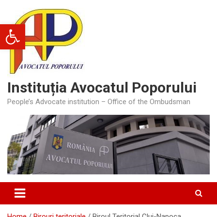
Skip
to
Deschide bara de unelte
content
Instituția Avocatul Poporului
People’s Advocate institution – Office of the Ombudsman
Home
Birouri teritoriale
Biroul Teritorial Cluj-Napoca