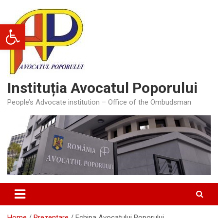
Skip
to
Deschide bara de unelte
content
Instituția Avocatul Poporului
People’s Advocate institution – Office of the Ombudsman
Home
Prezentare
Echipa Avocatului Poporului