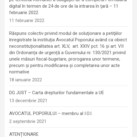
digital în termen de 24 de ore de la intrarea în ţară – 11
februarie 2022
11 februarie 2022
Răspuns colectiv privind modul de soluţionare a petiţiilor
înregistrate la instituţia Avocatul Poporului având ca obiect
neconstituționalitatea art. XLV, art. XXIV pct. 16 și art. VII
din Ordonanța de urgență a Guvernului nr. 130/2021 privind
unele măsuri fiscal-bugetare, prorogarea unor termene,
precum şi pentru modificarea şi completarea unor acte
normative
18 ianuarie 2022
DG JUST – Carta drepturilor fundamentale a UE
13 decembrie 2021
AVOCATUL POPORULUI – membru al I.O.I.
2 septembrie 2021
ATENȚIONARE