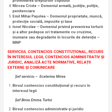
promovarea drepturilor copilului
Mircea Criste – Domeniul armată, justiţie, poliţie,
penitenciare
Emil Mihai Pașolea – Domeniul
proprietate, muncă,
protecţie socială, impozite şi taxe
Ionel Nicolae – Domeniul privind prevenirea torturii
și a altor pedepse ori tratamente cu cruzime,
inumane sau degradante
în locurile de detenție –
MNP
SERVICIUL CONTENCIOS CONSTITUȚIONAL, RECURS
ÎN INTERESUL LEGII, CONTENCIOS ADMINISTRATIV ȘI
JURIDIC, ANALIZĂ ACTE NORMATIVE, RELAȚII
EXTERNE ȘI COMUNICARE
Șef serviciu – Ecaterina Mirea
Biroul contencios constituțional și recurs în
interesul legii
Şef Birou Emma Turtoi
Biroul contencios administrativ și juridic