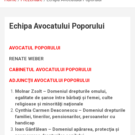
Echipa Avocatului Poporului
AVOCATUL POPORULUI
RENATE WEBER
CABINETUL AVOCATULUI POPORULUI
ADJUNCŢII AVOCATULUI POPORULUI
Molnar Zsolt – Domeniul
drepturile omului,
egalitate de şanse între bărbaţi şi femei, culte
religioase şi minorităţi naţionale
Cynthia Carmen Deaconescu – Domeniul
drepturile
familiei, tinerilor, pensionarilor, persoanelor cu
handicap
Ioan Gânfălean – Domeniul
apărarea, protecţia şi