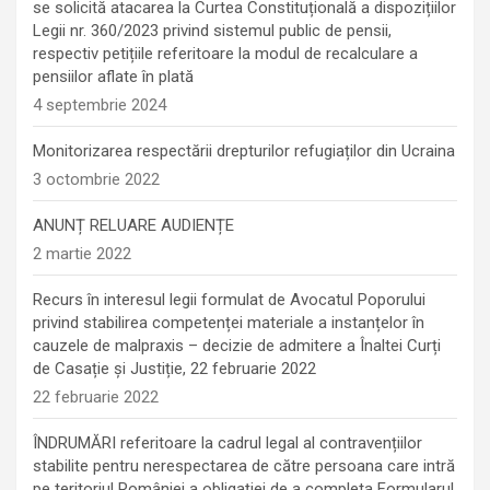
se solicită atacarea la Curtea Constituțională a dispozițiilor
Legii nr. 360/2023 privind sistemul public de pensii,
respectiv petițiile referitoare la modul de recalculare a
pensiilor aflate în plată
4 septembrie 2024
Monitorizarea respectării drepturilor refugiaților din Ucraina
3 octombrie 2022
ANUNȚ RELUARE AUDIENȚE
2 martie 2022
Recurs în interesul legii formulat de Avocatul Poporului
privind stabilirea competenței materiale a instanțelor în
cauzele de malpraxis – decizie de admitere a Înaltei Curți
de Casație și Justiție, 22 februarie 2022
22 februarie 2022
ÎNDRUMĂRI referitoare la cadrul legal al contravențiilor
stabilite pentru nerespectarea de către persoana care intră
pe teritoriul României a obligaţiei de a completa Formularul