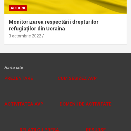
ACȚIUNI
Monitorizarea respectării drepturilor
refugiaților din Ucraina
3 octombrie 2022
Harta site
PREZENTARE
CUM SESIZEZ AVP
ACTIVITATEA AVP
DOMENII DE ACTIVITATE
RELAȚII CU PRESA
RESURSE