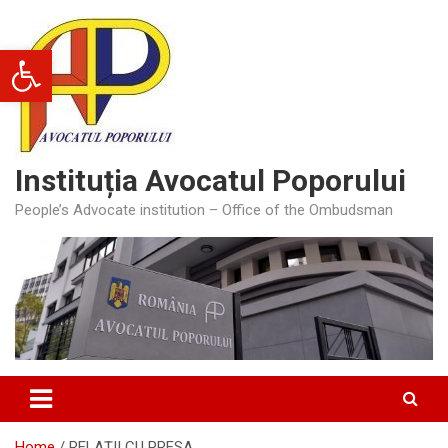
Skip
to
Deschide bara de unelte
content
Instituția Avocatul Poporului
People’s Advocate institution – Office of the Ombudsman
Home
RELAȚII CU PRESA