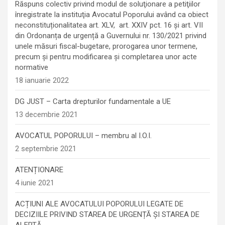
Răspuns colectiv privind modul de soluţionare a petiţiilor
înregistrate la instituţia Avocatul Poporului având ca obiect
neconstituționalitatea art. XLV, art. XXIV pct. 16 și art. VII
din Ordonanța de urgență a Guvernului nr. 130/2021 privind
unele măsuri fiscal-bugetare, prorogarea unor termene,
precum şi pentru modificarea şi completarea unor acte
normative
18 ianuarie 2022
DG JUST – Carta drepturilor fundamentale a UE
13 decembrie 2021
AVOCATUL POPORULUI – membru al I.O.I.
2 septembrie 2021
ATENȚIONARE
4 iunie 2021
ACȚIUNI ALE AVOCATULUI POPORULUI LEGATE DE
DECIZIILE PRIVIND STAREA DE URGENȚĂ ȘI STAREA DE
ALERTĂ