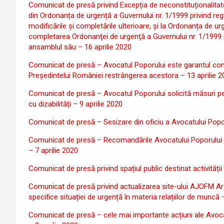
Comunicat de presă privind Excepția de neconstituționalitate re
din Ordonanța de urgență a Guvernului nr. 1/1999 privind regi
modificările și completările ulterioare, și la Ordonanța de u
completarea Ordonanţei de urgenţă a Guvernului nr. 1/1999 pri
ansamblul său – 16 aprilie 2020
Comunicat de presă – Avocatul Poporului este garantul constit
Președintelui României restrângerea acestora – 13 aprilie 
Comunicat de presă – Avocatul Poporului solicită măsuri pen
cu dizabilități – 9 aprilie 2020
Comunicat de presă – Sesizare din oficiu a Avocatului Poporul
Comunicat de presă – Recomandările Avocatului Poporului priv
– 7 aprilie 2020
Comunicat de presă privind spațiul public destinat activității B
Comunicat de presă privind actualizarea site-ului AJOFM Arge
specifice situației de urgență în materia relațiilor de muncă
–
Comunicat de presă – cele mai importante acțiuni ale Avocatul