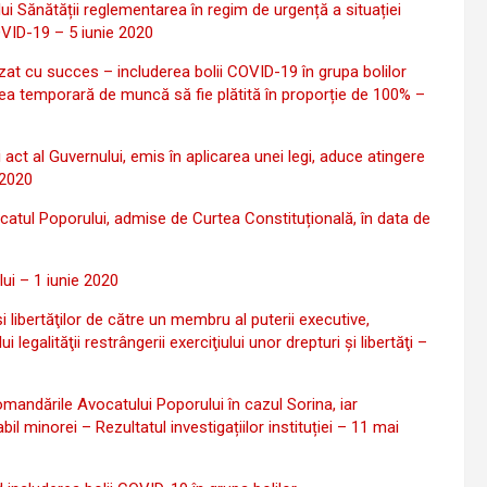
i Sănătății reglementarea în regim de urgență a situației
 COVID-19 – 5 iunie 2020
at cu succes – includerea bolii COVID-19 în grupa bolilor
tea temporară de muncă să fie plătită în proporție de 100% –
ct al Guvernului, emis în aplicarea unei legi, aduce atingere
e 2020
atul Poporului, admise de Curtea Constituțională, în data de
lui – 1 iunie 2020
 libertăţilor de către un membru al puterii executive,
ui legalităţii restrângerii exerciţiului unor drepturi şi libertăţi –
mandările Avocatului Poporului în cazul Sorina, iar
 minorei – Rezultatul investigațiilor instituției – 11 mai