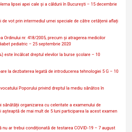
ma lipsei apei cale și a căldurii în București – 15 decembrie
de vot prin intermediul urnei speciale de către cetățenii aflați
a Ordinului nr. 418/2005, precum și atragerea medicilor
 diabet pediatric – 25 septembrie 2020
 este încălcat dreptul elevilor la burse școlare – 10
toare la dezbaterea legată de introducerea tehnologiei 5 G – 10
catului Poporului privind dreptul la mediu sănătos în
i sănătății organizarea cu celeritate a examenului de
l și așteaptă de mai mult de 5 luni participarea la acest examen
ă nu ar trebui condiționată de testarea COVID-19 – 7 august