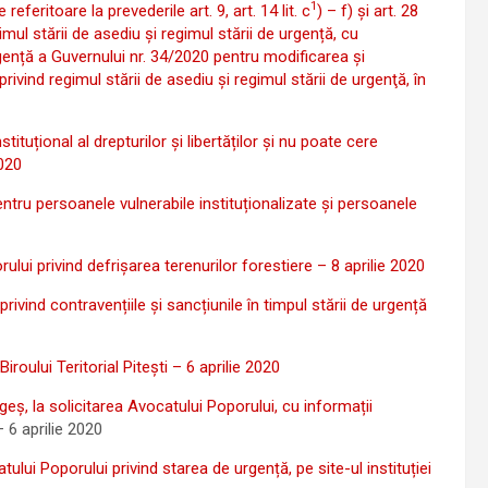
1
feritoare la prevederile art. 9, art. 14 lit. c
) – f) și art. 28
mul stării de asediu și regimul stării de urgență, cu
rgență a Guvernului nr. 34/2020 pentru modificarea şi
vind regimul stării de asediu şi regimul stării de urgenţă, în
uțional al drepturilor și libertăților și nu poate cere
2020
tru persoanele vulnerabile instituționalizate și persoanele
ui privind defrișarea terenurilor forestiere – 8 aprilie 2020
ind contravențiile și sancțiunile în timpul stării de urgență
iroului Teritorial Pitești – 6 aprilie 2020
ș, la solicitarea Avocatului Poporului, cu informații
 6 aprilie 2020
ui Poporului privind starea de urgență, pe site-ul instituției