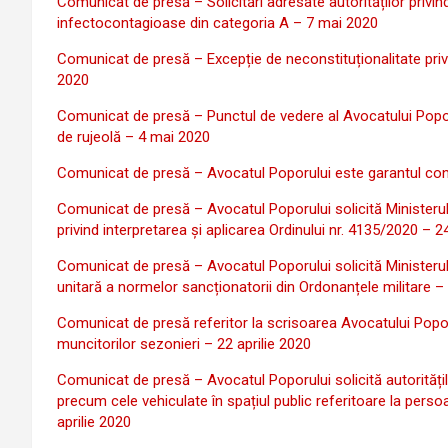
Comunicat de presă – Solicitări adresate autorităților privin
infectocontagioase din categoria A – 7 mai 2020
Comunicat de presă – Excepție de neconstituționalitate priv
2020
Comunicat de presă – Punctul de vedere al Avocatului Poporu
de rujeolă – 4 mai 2020
Comunicat de presă – Avocatul Poporului este garantul constit
Comunicat de presă – Avocatul Poporului solicită Ministerulu
privind interpretarea și aplicarea Ordinului nr. 4135/2020 – 2
Comunicat de presă – Avocatul Poporului solicită Ministerulu
unitară a normelor sancționatorii din Ordonanțele militare –
Comunicat de presă referitor la scrisoarea Avocatului Poporu
muncitorilor sezonieri – 22 aprilie 2020
Comunicat de presă – Avocatul Poporului solicită autoritățil
precum cele vehiculate în spațiul public referitoare la pers
aprilie 2020