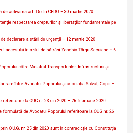
ă de activarea art. 15 din CEDO – 30 martie 2020
ție respectarea drepturilor și libertăților fundamentale pe
 de declarare a stării de urgență – 12 martie 2020
ul accesului în azilul de bătrâni Zenobia Târgu Secuiesc – 6
rului către Ministrul Transporturilor, Infrastructurii și
orare între Avocatul Poporului și asociația Salvați Copiii –
e referitoare la OUG nr 23 din 2020 – 26 februarie 2020
e formulată de Avocatul Poporului referitoare la OUG nr. 26
in O.U.G. nr. 25 din 2020 sunt în contradicție cu Constituția