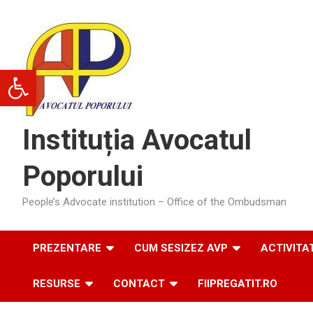
Skip
to
content
Deschide bara de unelte
Instituția Avocatul
Poporului
People’s Advocate institution – Office of the Ombudsman
PREZENTARE
CUM SESIZEZ AVP
ACTIVITA
RESURSE
CONTACT
FIIPREGATIT.RO