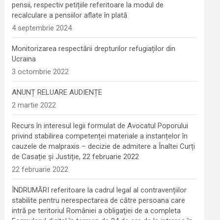
pensii, respectiv petițiile referitoare la modul de
recalculare a pensiilor aflate în plată
4 septembrie 2024
Monitorizarea respectării drepturilor refugiaților din
Ucraina
3 octombrie 2022
ANUNȚ RELUARE AUDIENȚE
2 martie 2022
Recurs în interesul legii formulat de Avocatul Poporului
privind stabilirea competenței materiale a instanțelor în
cauzele de malpraxis – decizie de admitere a Înaltei Curți
de Casație și Justiție, 22 februarie 2022
22 februarie 2022
ÎNDRUMĂRI referitoare la cadrul legal al contravențiilor
stabilite pentru nerespectarea de către persoana care
intră pe teritoriul României a obligaţiei de a completa