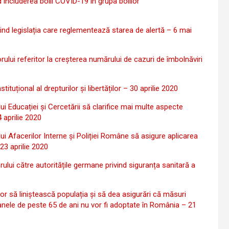
d includerea bolii COVID-19 în grupa bolilor
ind legislația care reglementează starea de alertă – 6 mai
lui referitor la creșterea numărului de cazuri de îmbolnăviri
uțional al drepturilor și libertăților – 30 aprilie 2020
i Educației și Cercetării să clarifice mai multe aspecte
4 aprilie 2020
i Afacerilor Interne și Poliției Române să asigure aplicarea
 23 aprilie 2020
lui către autoritățile germane privind siguranța sanitară a
or să liniștească populația și să dea asigurări că măsuri
oanele de peste 65 de ani nu vor fi adoptate în România – 21