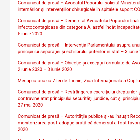
Comunicat de presă – Avocatul Poporului solicită Ministerulu
internărilor și intervențiilor chirurgicale în spitalele suport
Comunicat de presă – Demers al Avocatului Poporului finaliz
infectocontagioase din categoria A, astfel încât incapacita
5 iunie 2020
Comunicat de presă – Intervenția Parlamentului asupra unui a
principiului separației și echilibrului puterilor în stat – 3 iuni
Comunicat de presă – Obiecție și excepții formulate de Avoc
2 iunie 2020 – 3 iunie 2020
Mesaj cu ocazia Zilei de 1 iunie, Ziua Internațională a Copilu
Comunicat de presă – Restrângerea exerciţiului drepturilor şi
contravine atât principiului securităţii juridice, cât şi principiul
27 mai 2020
Comunicat de presă – Autoritățile publice și-au însușit Reco
monitorizarea post-adopție arată că demersul a fost favorabil
2020