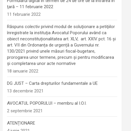
Formularul digital în termen de 24 de ore de la intrarea în
ţară – 11 februarie 2022
11 februarie 2022
Răspuns colectiv privind modul de soluţionare a petiţiilor
înregistrate la instituţia Avocatul Poporului având ca
obiect neconstituționalitatea art. XLV, art. XXIV pct. 16 și
art. VII din Ordonanța de urgență a Guvernului nr.
130/2021 privind unele măsuri fiscal-bugetare,
prorogarea unor termene, precum şi pentru modificarea
şi completarea unor acte normative
18 ianuarie 2022
DG JUST – Carta drepturilor fundamentale a UE
13 decembrie 2021
AVOCATUL POPORULUI – membru al I.O.I.
2 septembrie 2021
ATENȚIONARE
4 iunie 2021