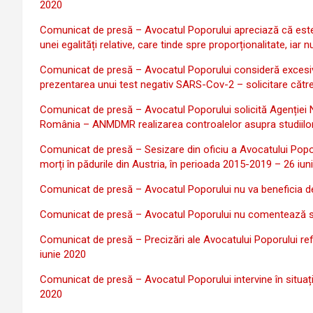
2020
Comunicat de presă – Avocatul Poporului apreciază că este 
unei egalități relative, care tinde spre proporționalitate, ia
Comunicat de presă – Avocatul Poporului consideră excesivă
prezentarea unui test negativ SARS-Cov-2 – solicitare către
Comunicat de presă – Avocatul Poporului solicită Agenției N
România – ANMDMR realizarea controalelor asupra studiilor cl
Comunicat de presă – Sesizare din oficiu a Avocatului Popor
morți în pădurile din Austria, în perioada 2015-2019 – 26 iun
Comunicat de presă – Avocatul Poporului nu va beneficia d
Comunicat de presă – Avocatul Poporului nu comentează sol
Comunicat de presă – Precizări ale Avocatului Poporului ref
iunie 2020
Comunicat de presă – Avocatul Poporului intervine în situaț
2020