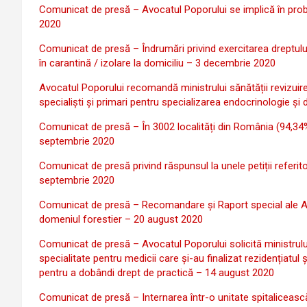
Comunicat de presă – Avocatul Poporului se implică în proble
2020
Comunicat de presă – Îndrumări privind exercitarea dreptului 
în carantină / izolare la domiciliu – 3 decembrie 2020
Avocatul Poporului recomandă ministrului sănătății revizuire
specialiști și primari pentru specializarea endocrinologie şi
Comunicat de presă – În 3002 localități din România (94,34%)
septembrie 2020
Comunicat de presă privind răspunsul la unele petiții referi
septembrie 2020
Comunicat de presă – Recomandare și Raport special ale Avo
domeniul forestier – 20 august 2020
Comunicat de presă – Avocatul Poporului solicită ministrulu
specialitate pentru medicii care și-au finalizat rezidențiatu
pentru a dobândi drept de practică – 14 august 2020
Comunicat de presă – Internarea într-o unitate spitaliceasc