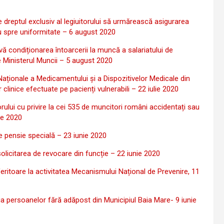
dreptul exclusiv al legiuitorului să urmărească asigurarea
r nu spre uniformitate – 6 august 2020
 condiționarea întoarcerii la muncă a salariatului de
 Ministerul Muncii – 5 august 2020
aționale a Medicamentului și a Dispozitivelor Medicale din
inice efectuate pe pacienți vulnerabili – 22 iulie 2020
ului cu privire la cei 535 de muncitori români accidentați sau
ie 2020
e pensie specială – 23 iunie 2020
icitarea de revocare din funcție – 22 iunie 2020
eritoare la activitatea Mecanismului Național de Prevenire, 11
ia persoanelor fără adăpost din Municipiul Baia Mare- 9 iunie