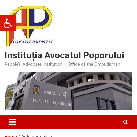
Skip
to
Deschide bara de unelte
content
Instituția Avocatul Poporului
People’s Advocate institution – Office of the Ombudsman
Home
Acte normative