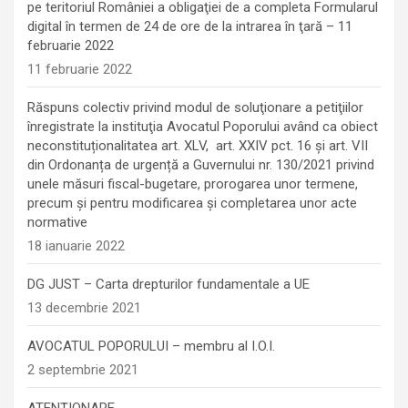
pe teritoriul României a obligaţiei de a completa Formularul
digital în termen de 24 de ore de la intrarea în ţară – 11
februarie 2022
11 februarie 2022
Răspuns colectiv privind modul de soluţionare a petiţiilor
înregistrate la instituţia Avocatul Poporului având ca obiect
neconstituționalitatea art. XLV, art. XXIV pct. 16 și art. VII
din Ordonanța de urgență a Guvernului nr. 130/2021 privind
unele măsuri fiscal-bugetare, prorogarea unor termene,
precum şi pentru modificarea şi completarea unor acte
normative
18 ianuarie 2022
DG JUST – Carta drepturilor fundamentale a UE
13 decembrie 2021
AVOCATUL POPORULUI – membru al I.O.I.
2 septembrie 2021
ATENȚIONARE