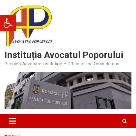
Skip
to
Deschide bara de unelte
content
Instituția Avocatul Poporului
People’s Advocate institution – Office of the Ombudsman
Home