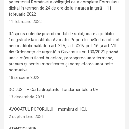
pe teritoriul României a obligaţiei de a completa Formularul
digital în termen de 24 de ore de la intrarea în ţară – 11
februarie 2022
11 februarie 2022
Răspuns colectiv privind modul de soluţionare a petiţiilor
înregistrate la instituţia Avocatul Poporului având ca obiect
neconstituționalitatea art. XLV, art. XXIV pct. 16 și art. VII
din Ordonanța de urgență a Guvernului nr. 130/2021 privind
unele măsuri fiscal-bugetare, prorogarea unor termene,
precum şi pentru modificarea şi completarea unor acte
normative
18 ianuarie 2022
DG JUST – Carta drepturilor fundamentale a UE
13 decembrie 2021
AVOCATUL POPORULUI – membru al I.O.I.
2 septembrie 2021
ATENȚIONARE