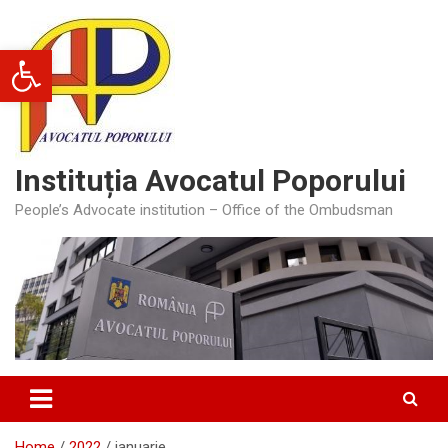
Skip
to
Deschide bara de unelte
content
Instituția Avocatul Poporului
People’s Advocate institution – Office of the Ombudsman
Home
2022
ianuarie