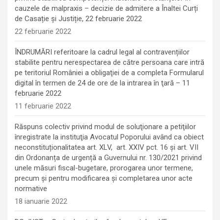
cauzele de malpraxis – decizie de admitere a Înaltei Curți
de Casație și Justiție, 22 februarie 2022
22 februarie 2022
ÎNDRUMĂRI referitoare la cadrul legal al contravențiilor
stabilite pentru nerespectarea de către persoana care intră
pe teritoriul României a obligaţiei de a completa Formularul
digital în termen de 24 de ore de la intrarea în ţară – 11
februarie 2022
11 februarie 2022
Răspuns colectiv privind modul de soluţionare a petiţiilor
înregistrate la instituţia Avocatul Poporului având ca obiect
neconstituționalitatea art. XLV, art. XXIV pct. 16 și art. VII
din Ordonanța de urgență a Guvernului nr. 130/2021 privind
unele măsuri fiscal-bugetare, prorogarea unor termene,
precum şi pentru modificarea şi completarea unor acte
normative
18 ianuarie 2022