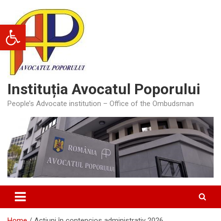
Skip
to
Deschide bara de unelte
content
Instituția Avocatul Poporului
People’s Advocate institution – Office of the Ombudsman
Home
Acțiuni în contencios administrativ 2026