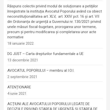
Răspuns colectiv privind modul de soluţionare a petiţiilor
înregistrate la instituţia Avocatul Poporului având ca obiect
neconstituționalitatea art. XLV, art. XXIV pct. 16 și art. VII
din Ordonanța de urgență a Guvernului nr. 130/2021 privind
unele măsuri fiscal-bugetare, prorogarea unor termene,
precum şi pentru modificarea şi completarea unor acte
normative
18 ianuarie 2022
DG JUST – Carta drepturilor fundamentale a UE
13 decembrie 2021
AVOCATUL POPORULUI – membru al I.O.I.
2 septembrie 2021
ATENȚIONARE
4 iunie 2021
ACȚIUNI ALE AVOCATULUI POPORULUI LEGATE DE
DECIZIILE PRIVIND STAREA DE URGENȚĂ ȘI STAREA DE