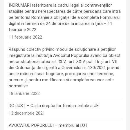
ÎNDRUMĂRI referitoare la cadrul legal al contravențiilor
stabilite pentru nerespectarea de către persoana care intră
pe teritoriul României a obligaţiei de a completa Formularul
digital în termen de 24 de ore de la intrarea în ţară – 11
februarie 2022
11 februarie 2022
Răspuns colectiv privind modul de soluţionare a petiţiilor
înregistrate la instituţia Avocatul Poporului având ca obiect
neconstituționalitatea art. XLV, art. XXIV pct. 16 și art. VII
din Ordonanța de urgență a Guvernului nr. 130/2021 privind
unele măsuri fiscal-bugetare, prorogarea unor termene,
precum şi pentru modificarea şi completarea unor acte
normative
18 ianuarie 2022
DG JUST – Carta drepturilor fundamentale a UE
13 decembrie 2021
AVOCATUL POPORULUI – membru al I.O.I.