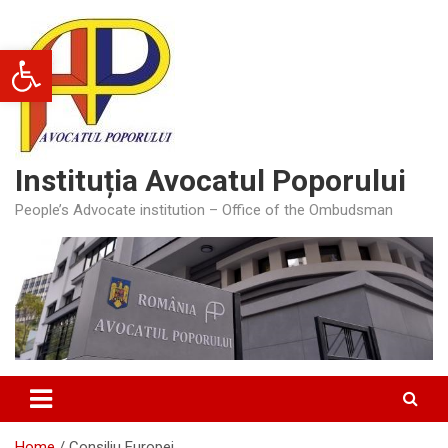
Skip
to
Deschide bara de unelte
content
Instituția Avocatul Poporului
People’s Advocate institution – Office of the Ombudsman
Home
Consiliu Europei