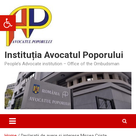
Skip
to
Deschide bara de unelte
content
Instituția Avocatul Poporului
People’s Advocate institution – Office of the Ombudsman
Home
Declarații de avere și interese Mircea Criste