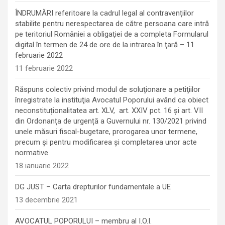
ÎNDRUMĂRI referitoare la cadrul legal al contravențiilor
stabilite pentru nerespectarea de către persoana care intră
pe teritoriul României a obligaţiei de a completa Formularul
digital în termen de 24 de ore de la intrarea în ţară – 11
februarie 2022
11 februarie 2022
Răspuns colectiv privind modul de soluţionare a petiţiilor
înregistrate la instituţia Avocatul Poporului având ca obiect
neconstituționalitatea art. XLV, art. XXIV pct. 16 și art. VII
din Ordonanța de urgență a Guvernului nr. 130/2021 privind
unele măsuri fiscal-bugetare, prorogarea unor termene,
precum şi pentru modificarea şi completarea unor acte
normative
18 ianuarie 2022
DG JUST – Carta drepturilor fundamentale a UE
13 decembrie 2021
AVOCATUL POPORULUI – membru al I.O.I.