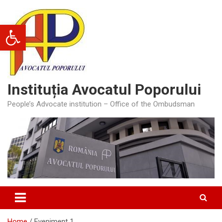
Skip
to
Deschide bara de unelte
content
Instituția Avocatul Poporului
People’s Advocate institution – Office of the Ombudsman
Home
Eveniment 1