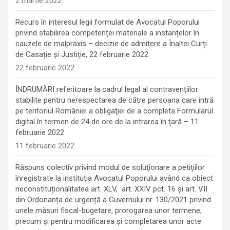
2 martie 2022
Recurs în interesul legii formulat de Avocatul Poporului
privind stabilirea competenței materiale a instanțelor în
cauzele de malpraxis – decizie de admitere a Înaltei Curți
de Casație și Justiție, 22 februarie 2022
22 februarie 2022
ÎNDRUMĂRI referitoare la cadrul legal al contravențiilor
stabilite pentru nerespectarea de către persoana care intră
pe teritoriul României a obligaţiei de a completa Formularul
digital în termen de 24 de ore de la intrarea în ţară – 11
februarie 2022
11 februarie 2022
Răspuns colectiv privind modul de soluţionare a petiţiilor
înregistrate la instituţia Avocatul Poporului având ca obiect
neconstituționalitatea art. XLV, art. XXIV pct. 16 și art. VII
din Ordonanța de urgență a Guvernului nr. 130/2021 privind
unele măsuri fiscal-bugetare, prorogarea unor termene,
precum şi pentru modificarea şi completarea unor acte