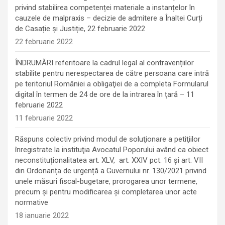
privind stabilirea competenței materiale a instanțelor în
cauzele de malpraxis – decizie de admitere a Înaltei Curți
de Casație și Justiție, 22 februarie 2022
22 februarie 2022
ÎNDRUMĂRI referitoare la cadrul legal al contravențiilor
stabilite pentru nerespectarea de către persoana care intră
pe teritoriul României a obligaţiei de a completa Formularul
digital în termen de 24 de ore de la intrarea în ţară – 11
februarie 2022
11 februarie 2022
Răspuns colectiv privind modul de soluţionare a petiţiilor
înregistrate la instituţia Avocatul Poporului având ca obiect
neconstituționalitatea art. XLV, art. XXIV pct. 16 și art. VII
din Ordonanța de urgență a Guvernului nr. 130/2021 privind
unele măsuri fiscal-bugetare, prorogarea unor termene,
precum şi pentru modificarea şi completarea unor acte
normative
18 ianuarie 2022