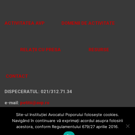
ACTIVITATEA AVP
DOMENII DE ACTIVITATE
RELAȚII CU PRESA
RESURSE
CONTACT
DISPECERATUL: 021/312.71.34
e-mail:
petitii@avp.ro
Site-ul Instituției Avocatul Poporului folosește cookies.
Navigând în continuare vă exprimați acordul asupra folosirii
acestora, conform Regulamentului 679/27 aprilie 2016.
Copyright © 2026
Instituția Avocatul Poporului
Protecția