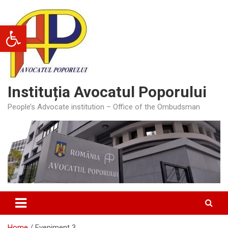
Skip
to
Deschide bara de unelte
content
Instituția Avocatul Poporului
People’s Advocate institution – Office of the Ombudsman
Home
Eveniment 3