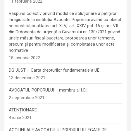
11 februarie 2022
Răspuns colectiv privind modul de soluţionare a petiţiilor
înregistrate la instituţia Avocatul Poporului având ca obiect
neconstituționalitatea art. XLV, art. XXIV pct. 16 și art. VII
din Ordonanța de urgență a Guvernului nr. 130/2021 privind
unele măsuri fiscal-bugetare, prorogarea unor termene,
precum şi pentru modificarea şi completarea unor acte
normative
18 ianuarie 2022
DG JUST – Carta drepturilor fundamentale a UE
13 decembrie 2021
AVOCATUL POPORULUI – membru al I.O.I.
2 septembrie 2021
ATENȚIONARE
4 iunie 2021
ACȚIUNI ALE AVOCATULUI POPORULUI LEGATE DE