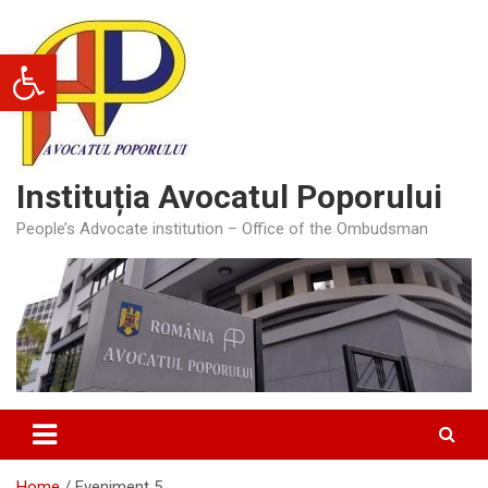
Skip
to
Deschide bara de unelte
content
Instituția Avocatul Poporului
People’s Advocate institution – Office of the Ombudsman
Home
Eveniment 5