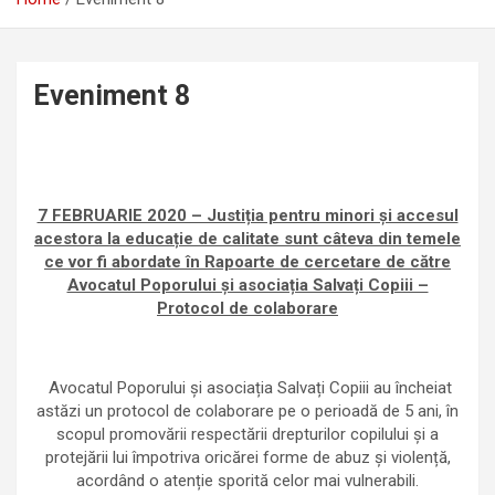
Eveniment 8
7 FEBRUARIE 2020 – Justiția pentru minori și accesul
acestora la educație de calitate sunt câteva din temele
ce vor fi abordate în Rapoarte de cercetare de către
Avocatul Poporului și asociația Salvați Copiii –
Protocol de colaborare
Avocatul Poporului și asociația Salvați Copiii au încheiat
astăzi un protocol de colaborare pe o perioadă de 5 ani, în
scopul promovării respectării drepturilor copilului și a
protejării lui împotriva oricărei forme de abuz și violență,
acordând o atenție sporită celor mai vulnerabili.