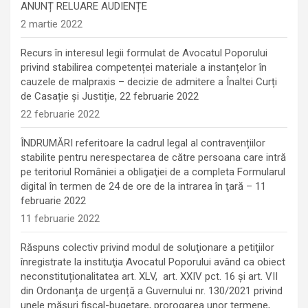
ANUNȚ RELUARE AUDIENȚE
2 martie 2022
Recurs în interesul legii formulat de Avocatul Poporului
privind stabilirea competenței materiale a instanțelor în
cauzele de malpraxis – decizie de admitere a Înaltei Curți
de Casație și Justiție, 22 februarie 2022
22 februarie 2022
ÎNDRUMĂRI referitoare la cadrul legal al contravențiilor
stabilite pentru nerespectarea de către persoana care intră
pe teritoriul României a obligaţiei de a completa Formularul
digital în termen de 24 de ore de la intrarea în ţară – 11
februarie 2022
11 februarie 2022
Răspuns colectiv privind modul de soluţionare a petiţiilor
înregistrate la instituţia Avocatul Poporului având ca obiect
neconstituționalitatea art. XLV, art. XXIV pct. 16 și art. VII
din Ordonanța de urgență a Guvernului nr. 130/2021 privind
unele măsuri fiscal-bugetare, prorogarea unor termene,