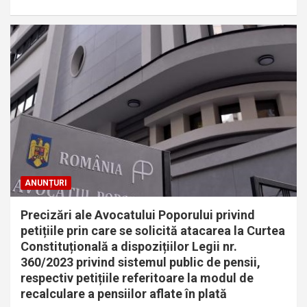
ANUNȚURI
Precizări ale Avocatului Poporului privind
petițiile prin care se solicită atacarea la Curtea
Constituțională a dispozițiilor Legii nr.
360/2023 privind sistemul public de pensii,
respectiv petițiile referitoare la modul de
recalculare a pensiilor aflate în plată