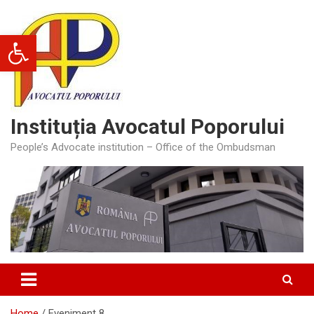
Skip
to
Deschide bara de unelte
content
Instituția Avocatul Poporului
People’s Advocate institution – Office of the Ombudsman
Home
Eveniment 8