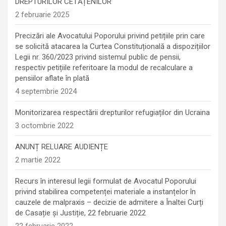
DREPTURILOR CETĂȚENILOR
2 februarie 2025
Precizări ale Avocatului Poporului privind petițiile prin care
se solicită atacarea la Curtea Constituțională a dispozițiilor
Legii nr. 360/2023 privind sistemul public de pensii,
respectiv petițiile referitoare la modul de recalculare a
pensiilor aflate în plată
4 septembrie 2024
Monitorizarea respectării drepturilor refugiaților din Ucraina
3 octombrie 2022
ANUNȚ RELUARE AUDIENȚE
2 martie 2022
Recurs în interesul legii formulat de Avocatul Poporului
privind stabilirea competenței materiale a instanțelor în
cauzele de malpraxis – decizie de admitere a Înaltei Curți
de Casație și Justiție, 22 februarie 2022
22 februarie 2022