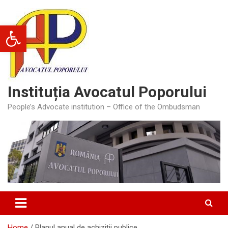
Skip
to
Deschide bara de unelte
content
Instituția Avocatul Poporului
People’s Advocate institution – Office of the Ombudsman
Home
Planul anual de achiziții publice