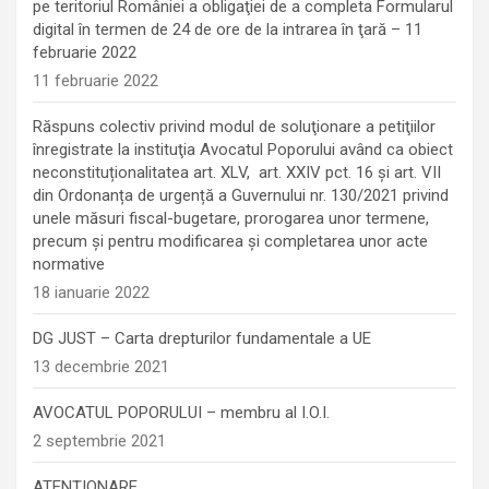
pe teritoriul României a obligaţiei de a completa Formularul
digital în termen de 24 de ore de la intrarea în ţară – 11
februarie 2022
11 februarie 2022
Răspuns colectiv privind modul de soluţionare a petiţiilor
înregistrate la instituţia Avocatul Poporului având ca obiect
neconstituționalitatea art. XLV, art. XXIV pct. 16 și art. VII
din Ordonanța de urgență a Guvernului nr. 130/2021 privind
unele măsuri fiscal-bugetare, prorogarea unor termene,
precum şi pentru modificarea şi completarea unor acte
normative
18 ianuarie 2022
DG JUST – Carta drepturilor fundamentale a UE
13 decembrie 2021
AVOCATUL POPORULUI – membru al I.O.I.
2 septembrie 2021
ATENȚIONARE