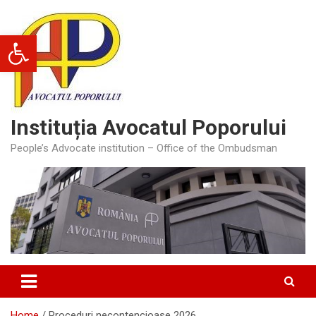
Skip
to
Deschide bara de unelte
content
Instituția Avocatul Poporului
People’s Advocate institution – Office of the Ombudsman
Home
Proceduri necontencioase 2026