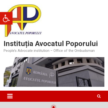
Skip
to
Deschide bara de unelte
content
Instituția Avocatul Poporului
People’s Advocate institution – Office of the Ombudsman