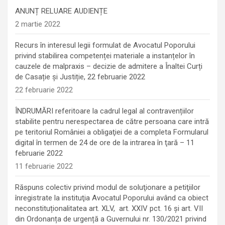
ANUNȚ RELUARE AUDIENȚE
2 martie 2022
Recurs în interesul legii formulat de Avocatul Poporului
privind stabilirea competenței materiale a instanțelor în
cauzele de malpraxis – decizie de admitere a Înaltei Curți
de Casație și Justiție, 22 februarie 2022
22 februarie 2022
ÎNDRUMĂRI referitoare la cadrul legal al contravențiilor
stabilite pentru nerespectarea de către persoana care intră
pe teritoriul României a obligaţiei de a completa Formularul
digital în termen de 24 de ore de la intrarea în ţară – 11
februarie 2022
11 februarie 2022
Răspuns colectiv privind modul de soluţionare a petiţiilor
înregistrate la instituţia Avocatul Poporului având ca obiect
neconstituționalitatea art. XLV, art. XXIV pct. 16 și art. VII
din Ordonanța de urgență a Guvernului nr. 130/2021 privind