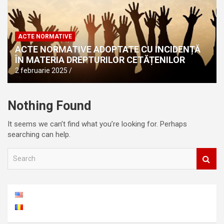
ACTE NORMATIVE
ACTE NORMATIVE ADOPTATE CU INCIDENȚĂ
ÎN MATERIA DREPTURILOR CETĂȚENILOR
2 februarie 2025
Nothing Found
It seems we can’t find what you’re looking for. Perhaps
searching can help.
S
e
a
r
c
h