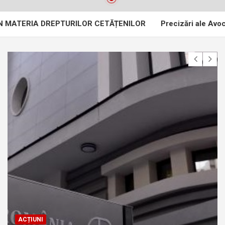
IA DREPTURILOR CETĂȚENILOR
Precizări ale Avocatului Popo
ACȚIUNI