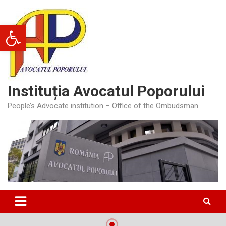
Skip
to
Deschide bara de unelte
content
Instituția Avocatul Poporului
People’s Advocate institution – Office of the Ombudsman