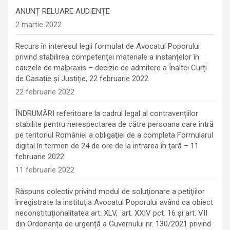
ANUNȚ RELUARE AUDIENȚE
2 martie 2022
Recurs în interesul legii formulat de Avocatul Poporului
privind stabilirea competenței materiale a instanțelor în
cauzele de malpraxis – decizie de admitere a Înaltei Curți
de Casație și Justiție, 22 februarie 2022
22 februarie 2022
ÎNDRUMĂRI referitoare la cadrul legal al contravențiilor
stabilite pentru nerespectarea de către persoana care intră
pe teritoriul României a obligaţiei de a completa Formularul
digital în termen de 24 de ore de la intrarea în ţară – 11
februarie 2022
11 februarie 2022
Răspuns colectiv privind modul de soluţionare a petiţiilor
înregistrate la instituţia Avocatul Poporului având ca obiect
neconstituționalitatea art. XLV, art. XXIV pct. 16 și art. VII
din Ordonanța de urgență a Guvernului nr. 130/2021 privind