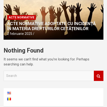
ACTE NORMATIVE
ACTE NORMATIVE ADOPTATE CU INCIDENȚĂ
ÎN MATERIA DREPTURILOR CETĂȚENILOR
2 februarie 2025
Nothing Found
It seems we can’t find what you’re looking for. Perhaps
searching can help.
S
e
a
r
c
h