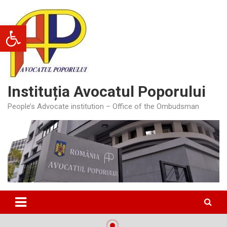
Skip
to
Deschide bara de unelte
content
Instituția Avocatul Poporului
People’s Advocate institution – Office of the Ombudsman