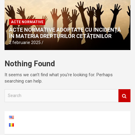
ACTE NORMATIVE
ACTE NORMATIVE ADOPTATE CU INCIDENȚĂ
ÎN MATERIA DREPTURILOR CETĂȚENILOR
2 februarie 2025
Nothing Found
It seems we can’t find what you’re looking for. Perhaps
searching can help.
S
e
a
r
c
h