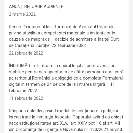
ANUNȚ RELUARE AUDIENȚE
2 martie 2022
Recurs în interesul legii formulat de Avocatul Poporului
privind stabilirea competenței materiale a instanțelor în
cauzele de malpraxis – decizie de admitere a Înaltei Curți
de Casație și Justiție, 22 februarie 2022
22 februarie 2022
ÎNDRUMĂRI referitoare la cadrul legal al contravențiilor
stabilite pentru nerespectarea de către persoana care intră
pe teritoriul României a obligaţiei de a completa Formularul
digital în termen de 24 de ore de la intrarea în ţară – 11
februarie 2022
11 februarie 2022
Răspuns colectiv privind modul de soluţionare a petiţiilor
înregistrate la instituţia Avocatul Poporului având ca obiect
neconstituționalitatea art. XLV, art. XXIV pct. 16 și art. VII
din Ordonanța de urgență a Guvernului nr. 130/2021 privind