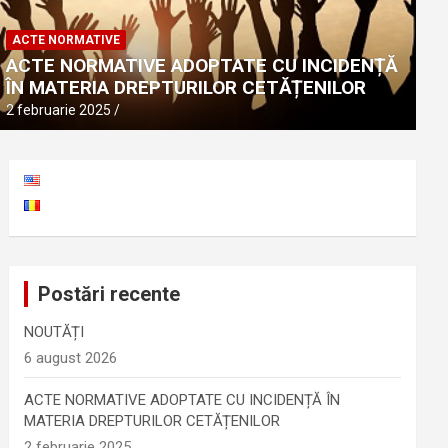
ACTE NORMATIVE
ACTE NORMATIVE ADOPTATE CU 
ACTE NORMATIVE
DREPTURILOR CETĂȚENILOR
ACTE NORMATIVE ADOPTATE CU INCIDENȚĂ
ÎN MATERIA DREPTURILOR CETĂȚENILOR
2 februarie 2025
2 februarie 2025
Postări recente
NOUTĂȚI
6 august 2026
ACTE NORMATIVE ADOPTATE CU INCIDENȚĂ ÎN
MATERIA DREPTURILOR CETĂȚENILOR
2 februarie 2025