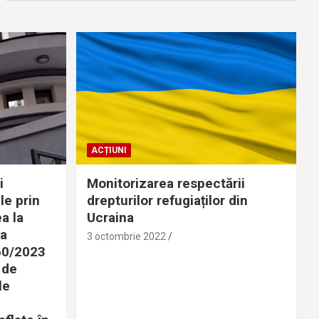
ACȚIUNI
i
Monitorizarea respectării
le prin
drepturilor refugiaților din
a la
Ucraina
 a
3 octombrie 2022
360/2023
 de
le