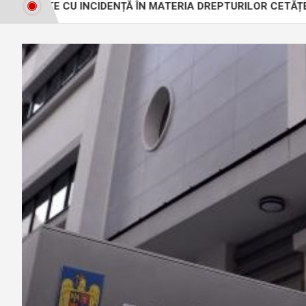
E CU INCIDENȚĂ ÎN MATERIA DREPTURILOR CETĂȚENILOR