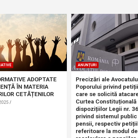
ATIVE
ANUNȚURI
ORMATIVE ADOPTATE
Precizări ale Avocatulu
DENȚĂ ÎN MATERIA
Poporului privind petiții
ILOR CETĂȚENILOR
care se solicită atacare
Curtea Constituțională
 2025
dispozițiilor Legii nr. 
privind sistemul public
pensii, respectiv petiții
referitoare la modul de