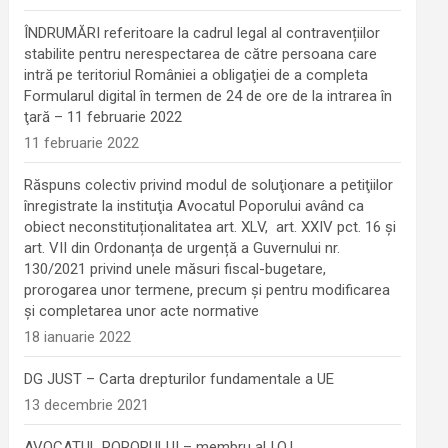
ÎNDRUMĂRI referitoare la cadrul legal al contravențiilor
stabilite pentru nerespectarea de către persoana care
intră pe teritoriul României a obligaţiei de a completa
Formularul digital în termen de 24 de ore de la intrarea în
ţară – 11 februarie 2022
11 februarie 2022
Răspuns colectiv privind modul de soluţionare a petiţiilor
înregistrate la instituţia Avocatul Poporului având ca
obiect neconstituționalitatea art. XLV, art. XXIV pct. 16 și
art. VII din Ordonanța de urgență a Guvernului nr.
130/2021 privind unele măsuri fiscal-bugetare,
prorogarea unor termene, precum şi pentru modificarea
şi completarea unor acte normative
18 ianuarie 2022
DG JUST – Carta drepturilor fundamentale a UE
13 decembrie 2021
AVOCATUL POPORULUI – membru al I.O.I.