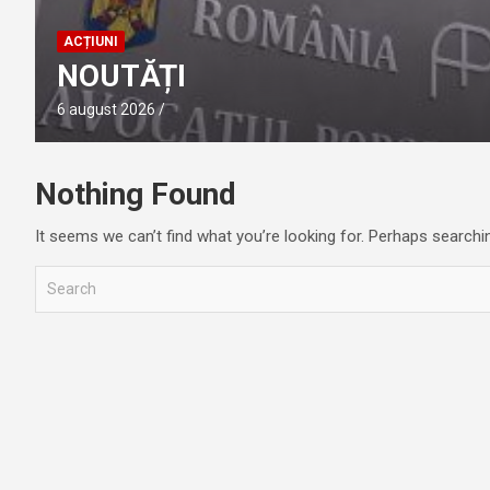
ACȚIUNI
NOUTĂȚI
6 august 2026
Nothing Found
It seems we can’t find what you’re looking for. Perhaps searchi
S
e
a
r
c
h