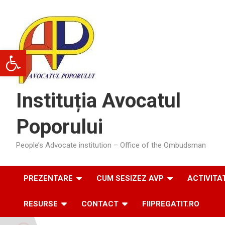
Skip
to
content
Deschide bara de unelte
Instituția Avocatul
Poporului
People’s Advocate institution – Office of the Ombudsman
PREZENTARE
CUM SESIZEZ AVP
ACTIVITA
RESURSE
CONTACT
FIIPREGATIT.RO