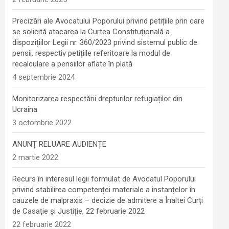
Precizări ale Avocatului Poporului privind petițiile prin care
se solicită atacarea la Curtea Constituțională a
dispozițiilor Legii nr. 360/2023 privind sistemul public de
pensii, respectiv petițiile referitoare la modul de
recalculare a pensiilor aflate în plată
4 septembrie 2024
Monitorizarea respectării drepturilor refugiaților din
Ucraina
3 octombrie 2022
ANUNȚ RELUARE AUDIENȚE
2 martie 2022
Recurs în interesul legii formulat de Avocatul Poporului
privind stabilirea competenței materiale a instanțelor în
cauzele de malpraxis – decizie de admitere a Înaltei Curți
de Casație și Justiție, 22 februarie 2022
22 februarie 2022