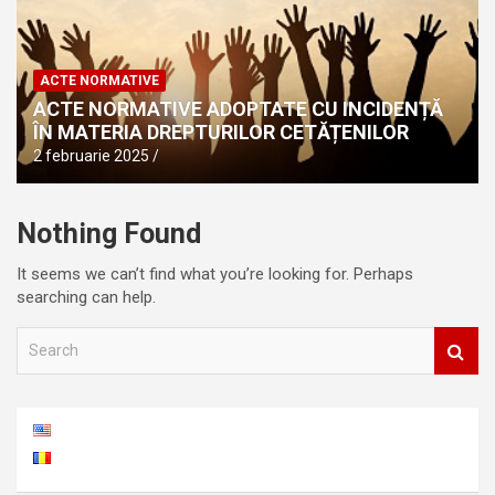
ACTE NORMATIVE
ACTE NORMATIVE ADOPTATE CU INCIDENȚĂ
ÎN MATERIA DREPTURILOR CETĂȚENILOR
2 februarie 2025
Nothing Found
It seems we can’t find what you’re looking for. Perhaps
searching can help.
S
e
a
r
c
h