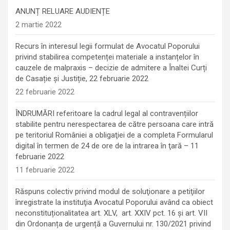
ANUNȚ RELUARE AUDIENȚE
2 martie 2022
Recurs în interesul legii formulat de Avocatul Poporului
privind stabilirea competenței materiale a instanțelor în
cauzele de malpraxis – decizie de admitere a Înaltei Curți
de Casație și Justiție, 22 februarie 2022
22 februarie 2022
ÎNDRUMĂRI referitoare la cadrul legal al contravențiilor
stabilite pentru nerespectarea de către persoana care intră
pe teritoriul României a obligaţiei de a completa Formularul
digital în termen de 24 de ore de la intrarea în ţară – 11
februarie 2022
11 februarie 2022
Răspuns colectiv privind modul de soluţionare a petiţiilor
înregistrate la instituţia Avocatul Poporului având ca obiect
neconstituționalitatea art. XLV, art. XXIV pct. 16 și art. VII
din Ordonanța de urgență a Guvernului nr. 130/2021 privind