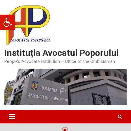
Skip
to
Deschide bara de unelte
content
Instituția Avocatul Poporului
People’s Advocate institution – Office of the Ombudsman