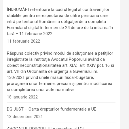
ÎNDRUMĂRI referitoare la cadrul legal al contravențiilor
stabilite pentru nerespectarea de către persoana care
intră pe teritoriul României a obligaţiei de a completa
Formularul digital în termen de 24 de ore de la intrarea în
ţară – 11 februarie 2022
11 februarie 2022
Răspuns colectiv privind modul de soluţionare a petiţiilor
înregistrate la instituţia Avocatul Poporului având ca
obiect neconstituționalitatea art. XLV, art. XXIV pct. 16 și
art. VII din Ordonanța de urgență a Guvernului nr.
130/2021 privind unele măsuri fiscal-bugetare,
prorogarea unor termene, precum şi pentru modificarea
şi completarea unor acte normative
18 ianuarie 2022
DG JUST – Carta drepturilor fundamentale a UE
13 decembrie 2021
AVOCATUL POPORULUI – membru al I.O.I.