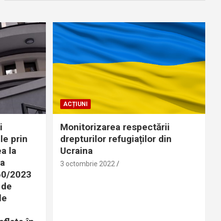
ACȚIUNI
i
Monitorizarea respectării
le prin
drepturilor refugiaților din
a la
Ucraina
 a
3 octombrie 2022
360/2023
 de
le