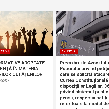
ATIVE
ANUNȚURI
ORMATIVE ADOPTATE
Precizări ale Avocatulu
DENȚĂ ÎN MATERIA
Poporului privind petiții
ILOR CETĂȚENILOR
care se solicită atacare
Curtea Constituțională
 2025
dispozițiilor Legii nr. 
privind sistemul public
pensii, respectiv petiții
referitoare la modul de