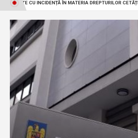
 CU INCIDENȚĂ ÎN MATERIA DREPTURILOR CETĂȚENILOR