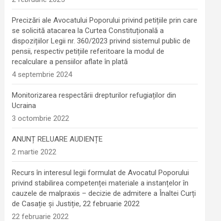
Precizări ale Avocatului Poporului privind petițiile prin care
se solicită atacarea la Curtea Constituțională a
dispozițiilor Legii nr. 360/2023 privind sistemul public de
pensii, respectiv petițiile referitoare la modul de
recalculare a pensiilor aflate în plată
4 septembrie 2024
Monitorizarea respectării drepturilor refugiaților din
Ucraina
3 octombrie 2022
ANUNȚ RELUARE AUDIENȚE
2 martie 2022
Recurs în interesul legii formulat de Avocatul Poporului
privind stabilirea competenței materiale a instanțelor în
cauzele de malpraxis – decizie de admitere a Înaltei Curți
de Casație și Justiție, 22 februarie 2022
22 februarie 2022