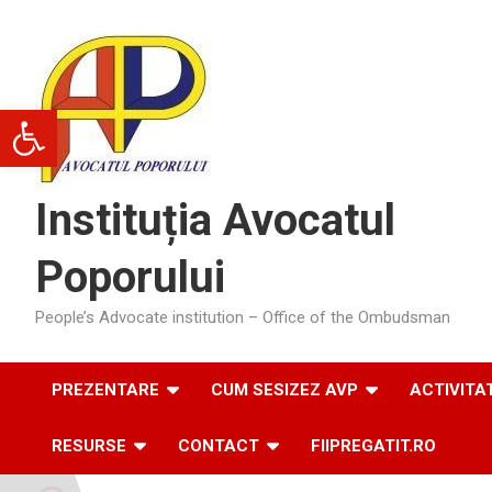
Skip
to
content
Deschide bara de unelte
Instituția Avocatul
Poporului
People’s Advocate institution – Office of the Ombudsman
PREZENTARE
CUM SESIZEZ AVP
ACTIVITA
RESURSE
CONTACT
FIIPREGATIT.RO