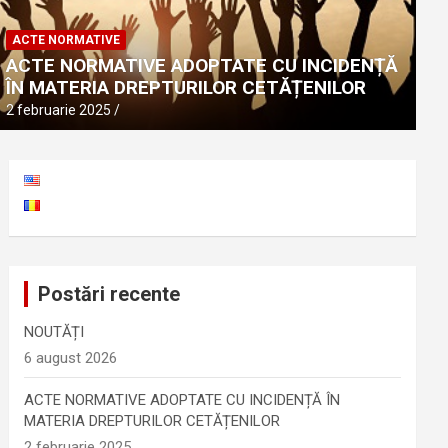
ACTE NORMATIVE
ACTE NORMATIVE ADOPTATE CU 
ACTE NORMATIVE
DREPTURILOR CETĂȚENILOR
ACTE NORMATIVE ADOPTATE CU INCIDENȚĂ
ÎN MATERIA DREPTURILOR CETĂȚENILOR
2 februarie 2025
2 februarie 2025
Postări recente
NOUTĂȚI
6 august 2026
ACTE NORMATIVE ADOPTATE CU INCIDENȚĂ ÎN
MATERIA DREPTURILOR CETĂȚENILOR
2 februarie 2025