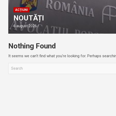
ACȚIUNI
NOUTĂȚI
6 august 2026
Nothing Found
It seems we can’t find what you’re looking for. Perhaps searchi
S
e
a
r
c
h