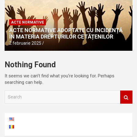
ACTE NORMATIVE
ACTE NORMATIVE ADOPTATE CU INCIDENȚĂ
ÎN MATERIA DREPTURILOR CETĂȚENILOR
2 februarie 2025
Nothing Found
It seems we can’t find what you’re looking for. Perhaps
searching can help.
S
e
a
r
c
h