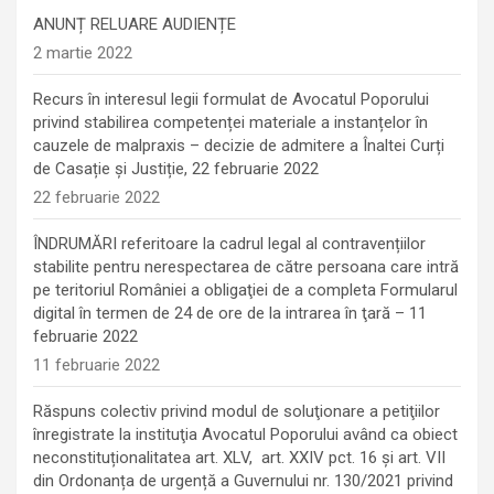
ANUNȚ RELUARE AUDIENȚE
2 martie 2022
Recurs în interesul legii formulat de Avocatul Poporului
privind stabilirea competenței materiale a instanțelor în
cauzele de malpraxis – decizie de admitere a Înaltei Curți
de Casație și Justiție, 22 februarie 2022
22 februarie 2022
ÎNDRUMĂRI referitoare la cadrul legal al contravențiilor
stabilite pentru nerespectarea de către persoana care intră
pe teritoriul României a obligaţiei de a completa Formularul
digital în termen de 24 de ore de la intrarea în ţară – 11
februarie 2022
11 februarie 2022
Răspuns colectiv privind modul de soluţionare a petiţiilor
înregistrate la instituţia Avocatul Poporului având ca obiect
neconstituționalitatea art. XLV, art. XXIV pct. 16 și art. VII
din Ordonanța de urgență a Guvernului nr. 130/2021 privind