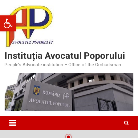
Skip
to
Deschide bara de unelte
content
Instituția Avocatul Poporului
People’s Advocate institution – Office of the Ombudsman