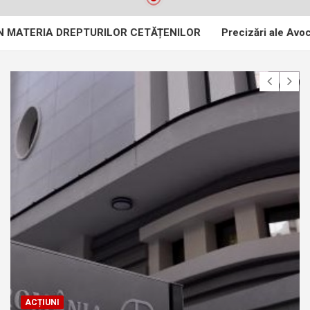
IA DREPTURILOR CETĂȚENILOR
Precizări ale Avocatului Popo
ACȚIUNI