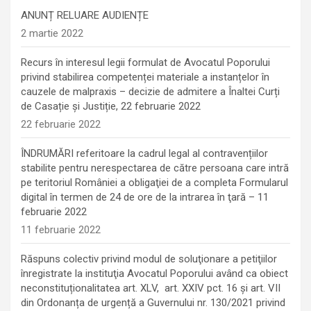
ANUNȚ RELUARE AUDIENȚE
2 martie 2022
Recurs în interesul legii formulat de Avocatul Poporului
privind stabilirea competenței materiale a instanțelor în
cauzele de malpraxis – decizie de admitere a Înaltei Curți
de Casație și Justiție, 22 februarie 2022
22 februarie 2022
ÎNDRUMĂRI referitoare la cadrul legal al contravențiilor
stabilite pentru nerespectarea de către persoana care intră
pe teritoriul României a obligaţiei de a completa Formularul
digital în termen de 24 de ore de la intrarea în ţară – 11
februarie 2022
11 februarie 2022
Răspuns colectiv privind modul de soluţionare a petiţiilor
înregistrate la instituţia Avocatul Poporului având ca obiect
neconstituționalitatea art. XLV, art. XXIV pct. 16 și art. VII
din Ordonanța de urgență a Guvernului nr. 130/2021 privind