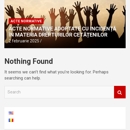
ACTE NORMATIVE
ACTE NORMATIVE ADOPTATE CU INCIDENȚĂ
ÎN MATERIA DREPTURILOR CETĂȚENILOR
2 februarie 2025
Nothing Found
It seems we can’t find what you’re looking for. Perhaps
searching can help.
S
e
a
r
c
h