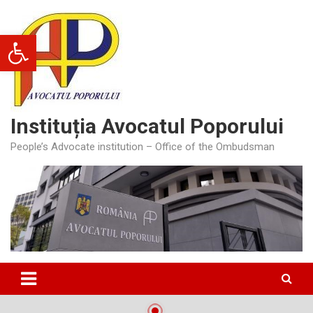
Skip
to
Deschide bara de unelte
content
Instituția Avocatul Poporului
People’s Advocate institution – Office of the Ombudsman