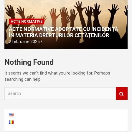
ACTE NORMATIVE
ACTE NORMATIVE ADOPTATE CU INCIDENȚĂ
ÎN MATERIA DREPTURILOR CETĂȚENILOR
2 februarie 2025
Nothing Found
It seems we can’t find what you’re looking for. Perhaps
searching can help.
S
e
a
r
c
h