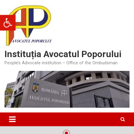
Skip
to
Deschide bara de unelte
content
Instituția Avocatul Poporului
People’s Advocate institution – Office of the Ombudsman