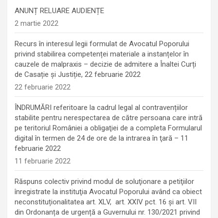
ANUNȚ RELUARE AUDIENȚE
2 martie 2022
Recurs în interesul legii formulat de Avocatul Poporului
privind stabilirea competenței materiale a instanțelor în
cauzele de malpraxis – decizie de admitere a Înaltei Curți
de Casație și Justiție, 22 februarie 2022
22 februarie 2022
ÎNDRUMĂRI referitoare la cadrul legal al contravențiilor
stabilite pentru nerespectarea de către persoana care intră
pe teritoriul României a obligaţiei de a completa Formularul
digital în termen de 24 de ore de la intrarea în ţară – 11
februarie 2022
11 februarie 2022
Răspuns colectiv privind modul de soluţionare a petiţiilor
înregistrate la instituţia Avocatul Poporului având ca obiect
neconstituționalitatea art. XLV, art. XXIV pct. 16 și art. VII
din Ordonanța de urgență a Guvernului nr. 130/2021 privind