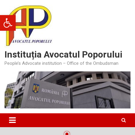
Skip
to
Deschide bara de unelte
content
Instituția Avocatul Poporului
People’s Advocate institution – Office of the Ombudsman