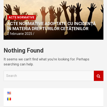
ACTE NORMATIVE
ACTE NORMATIVE ADOPTATE CU INCIDENȚĂ
ÎN MATERIA DREPTURILOR CETĂȚENILOR
2 februarie 2025
Nothing Found
It seems we can’t find what you’re looking for. Perhaps
searching can help.
S
e
a
r
c
h