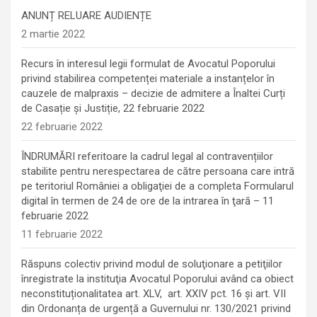
ANUNȚ RELUARE AUDIENȚE
2 martie 2022
Recurs în interesul legii formulat de Avocatul Poporului
privind stabilirea competenței materiale a instanțelor în
cauzele de malpraxis – decizie de admitere a Înaltei Curți
de Casație și Justiție, 22 februarie 2022
22 februarie 2022
ÎNDRUMĂRI referitoare la cadrul legal al contravențiilor
stabilite pentru nerespectarea de către persoana care intră
pe teritoriul României a obligaţiei de a completa Formularul
digital în termen de 24 de ore de la intrarea în ţară – 11
februarie 2022
11 februarie 2022
Răspuns colectiv privind modul de soluţionare a petiţiilor
înregistrate la instituţia Avocatul Poporului având ca obiect
neconstituționalitatea art. XLV, art. XXIV pct. 16 și art. VII
din Ordonanța de urgență a Guvernului nr. 130/2021 privind