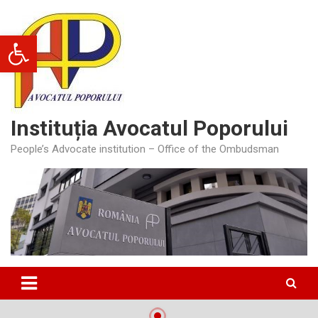
Skip
to
Deschide bara de unelte
content
Instituția Avocatul Poporului
People’s Advocate institution – Office of the Ombudsman