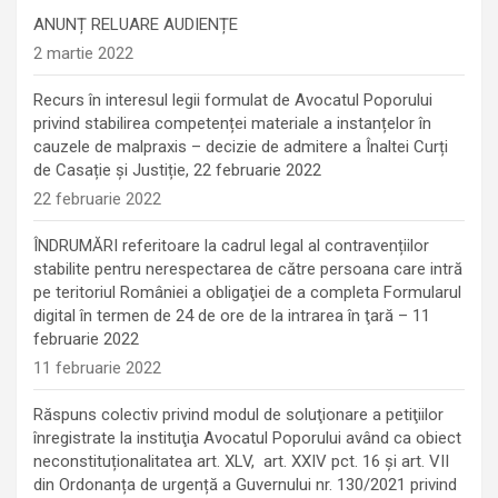
ANUNȚ RELUARE AUDIENȚE
2 martie 2022
Recurs în interesul legii formulat de Avocatul Poporului
privind stabilirea competenței materiale a instanțelor în
cauzele de malpraxis – decizie de admitere a Înaltei Curți
de Casație și Justiție, 22 februarie 2022
22 februarie 2022
ÎNDRUMĂRI referitoare la cadrul legal al contravențiilor
stabilite pentru nerespectarea de către persoana care intră
pe teritoriul României a obligaţiei de a completa Formularul
digital în termen de 24 de ore de la intrarea în ţară – 11
februarie 2022
11 februarie 2022
Răspuns colectiv privind modul de soluţionare a petiţiilor
înregistrate la instituţia Avocatul Poporului având ca obiect
neconstituționalitatea art. XLV, art. XXIV pct. 16 și art. VII
din Ordonanța de urgență a Guvernului nr. 130/2021 privind