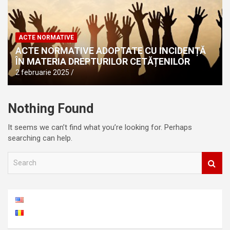
ACTE NORMATIVE
ACTE NORMATIVE ADOPTATE CU INCIDENȚĂ
ÎN MATERIA DREPTURILOR CETĂȚENILOR
2 februarie 2025
Nothing Found
It seems we can’t find what you’re looking for. Perhaps
searching can help.
S
e
a
r
c
h