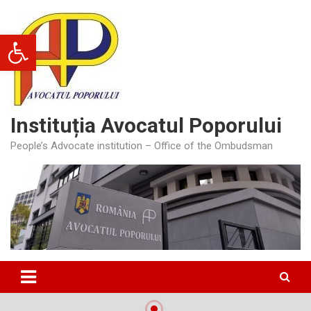
Skip
to
Deschide bara de unelte
content
Instituția Avocatul Poporului
People’s Advocate institution – Office of the Ombudsman