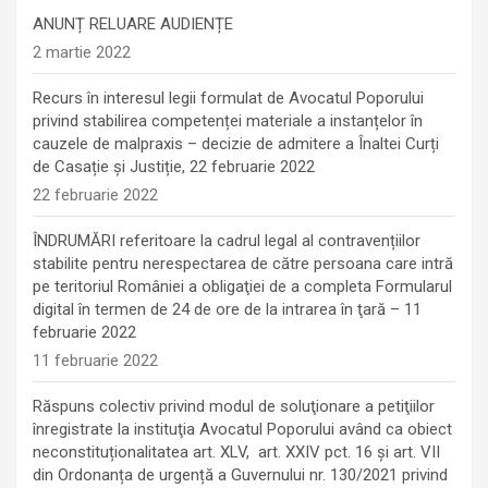
ANUNȚ RELUARE AUDIENȚE
2 martie 2022
Recurs în interesul legii formulat de Avocatul Poporului
privind stabilirea competenței materiale a instanțelor în
cauzele de malpraxis – decizie de admitere a Înaltei Curți
de Casație și Justiție, 22 februarie 2022
22 februarie 2022
ÎNDRUMĂRI referitoare la cadrul legal al contravențiilor
stabilite pentru nerespectarea de către persoana care intră
pe teritoriul României a obligaţiei de a completa Formularul
digital în termen de 24 de ore de la intrarea în ţară – 11
februarie 2022
11 februarie 2022
Răspuns colectiv privind modul de soluţionare a petiţiilor
înregistrate la instituţia Avocatul Poporului având ca obiect
neconstituționalitatea art. XLV, art. XXIV pct. 16 și art. VII
din Ordonanța de urgență a Guvernului nr. 130/2021 privind