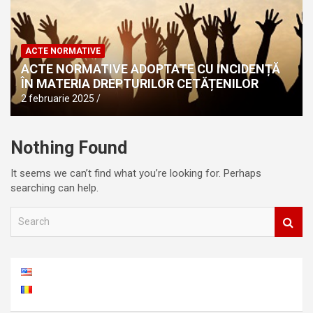
ACTE NORMATIVE
ACTE NORMATIVE ADOPTATE CU INCIDENȚĂ
ÎN MATERIA DREPTURILOR CETĂȚENILOR
2 februarie 2025
Nothing Found
It seems we can’t find what you’re looking for. Perhaps
searching can help.
S
e
a
r
c
h