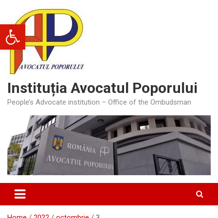
Skip
to
Deschide bara de unelte
content
Instituția Avocatul Poporului
People’s Advocate institution – Office of the Ombudsman
Home
2022
octombrie
3