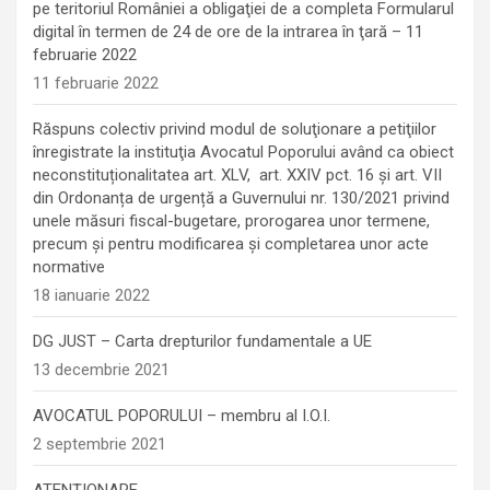
pe teritoriul României a obligaţiei de a completa Formularul
digital în termen de 24 de ore de la intrarea în ţară – 11
februarie 2022
11 februarie 2022
Răspuns colectiv privind modul de soluţionare a petiţiilor
înregistrate la instituţia Avocatul Poporului având ca obiect
neconstituționalitatea art. XLV, art. XXIV pct. 16 și art. VII
din Ordonanța de urgență a Guvernului nr. 130/2021 privind
unele măsuri fiscal-bugetare, prorogarea unor termene,
precum şi pentru modificarea şi completarea unor acte
normative
18 ianuarie 2022
DG JUST – Carta drepturilor fundamentale a UE
13 decembrie 2021
AVOCATUL POPORULUI – membru al I.O.I.
2 septembrie 2021
ATENȚIONARE